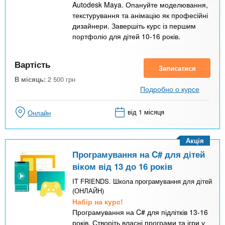
Autodesk Maya. Опануйте моделювання,
текстурування та анімацію як професійні
дизайнери. Завершіть курс із першим
портфоліо для дітей 10-16 років.
Вартість
Записатися
В місяць:
2 500
грн
Подробно о курсе
від 1 місяця
Онлайн
Акція
Програмування на C# для дітей
віком від 13 до 16 років
IT FRIENDS. Школа програмування для дітей
(ОНЛАЙН)
Набір на курс!
Програмування на C# для підлітків 13-16
років. Створіть власні програми та ігри у