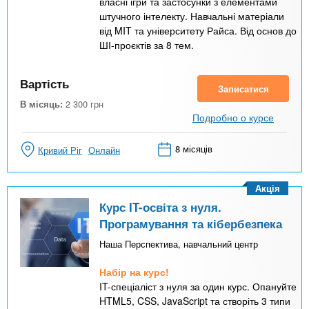
власні ігри та застосунки з елементами
штучного інтелекту. Навчальні матеріали
від MIT та університету Райса. Від основ до
ШІ-проєктів за 8 тем.
Вартість
Записатися
В місяць:
2 300
грн
Подробно о курсе
8 місяців
Кривий Ріг
Онлайн
Акція
Курс IT-освіта з нуля.
Програмування та кібербезпека
Наша Перспектива, навчальний центр
Набір на курс!
IT-спеціаліст з нуля за один курс. Опануйте
HTML5, CSS, JavaScript та створіть 3 типи