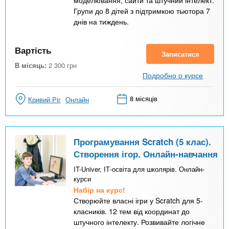
моделювання, сайти та штучний інтелект.
Групи до 8 дітей з підтримкою тьютора 7
днів на тиждень.
Вартість
Записатися
В місяць:
2 300
грн
Подробно о курсе
8 місяців
Кривий Ріг
Онлайн
Програмування Scratch (5 клас).
Створення ігор. Онлайн-навчання
IT-Univer, ІТ-освіта для школярів. Онлайн-
курси
Набір на курс!
Створюйте власні ігри у Scratch для 5-
класників. 12 тем від координат до
штучного інтелекту. Розвивайте логічне