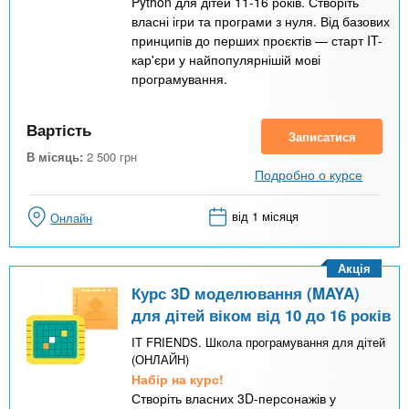
Python для дітей 11-16 років. Створіть
власні ігри та програми з нуля. Від базових
принципів до перших проєктів — старт IT-
кар'єри у найпопулярнішій мові
програмування.
Вартість
Записатися
В місяць:
2 500
грн
Подробно о курсе
від 1 місяця
Онлайн
Акція
Курс 3D моделювання (MAYA)
для дітей віком від 10 до 16 років
IT FRIENDS. Школа програмування для дітей
(ОНЛАЙН)
Набір на курс!
Створіть власних 3D-персонажів у