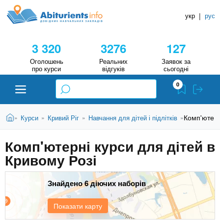
A
П
Д
е
укр
|
рус
о
b
р
в
е
3 320
3276
127
й
і
i
т
д
Оголошень
Реальних
Заявок за
и
про курси
відгуків
сьогодні
н
д
t
0
о
и
о
к
u
с
В
Н
Абітурієнту
Головна
Комп'ютерн
Курси
Кривий Ріг
Навчання для дітей і підлітків
»
»
»
»
н
и
о
а
r
є
в
Комп'ютерні курси для дітей в
в
ЗВО (ВНЗ)
т
н
Кривому Розі
у
ч
i
о
т
г
а
Коледжі
о
Знайдено 6 діючих наборів
л
e
м
ь
а
Курси
Показати карту
т
н