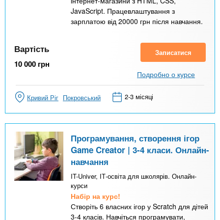
інтернет-магазини з HTML, CSS,
JavaScript. Працевлаштування з
зарплатою від 20000 грн після навчання.
Вартість
Записатися
10 000
грн
Подробно о курсе
2-3 місяці
Кривий Ріг
Покровський
Програмування, створення ігор
Game Creator | 3-4 класи. Онлайн-
навчання
IT-Univer, ІТ-освіта для школярів. Онлайн-
курси
Набір на курс!
Створіть 6 власних ігор у Scratch для дітей
3-4 класів. Навчіться програмувати,