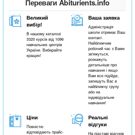
Переваги Abiturients.info
Великий
Ваша заявка
вибір!
Адміністрація
школи отримає Ваш
В нашому каталозі
контакт.
3320 курсів від 1096
Найближчим
навчальних центрів
робочий час з Вами
України. Вибирайте
зв'яжуться,
кращих!
розкажуть
детальніше про
навчання і якщо
Вам все підійде,
запишуть Вас в
найближчу групу
або на
індивідуальне
навчання!
Ціни
Реальні
відгуки
Повністю
відповідають прайс-
На підставі відгуків