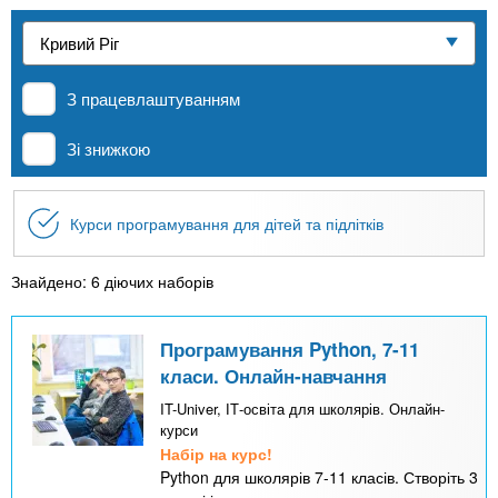
n
е
и
р
Приватні школи
х
t
і
а
з
л
З працевлаштуванням
MBA
а
s
у
к
Зі знижкою
.
л
Онлайн курси
а
Курси програмування для дітей та підлітків
i
д
За кордоном
і
Знайдено: 6 діючих наборів
n
в
Програмування Python, 7-11
f
класи. Онлайн-навчання
IT-Univer, ІТ-освіта для школярів. Онлайн-
o
курси
Набір на курс!
Python для школярів 7-11 класів. Створіть 3