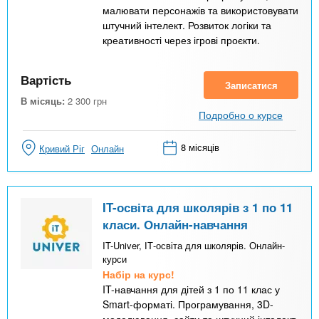
малювати персонажів та використовувати
штучний інтелект. Розвиток логіки та
креативності через ігрові проєкти.
Вартість
Записатися
В місяць:
2 300
грн
Подробно о курсе
8 місяців
Кривий Ріг
Онлайн
IT-освіта для школярів з 1 по 11
класи. Онлайн-навчання
IT-Univer, ІТ-освіта для школярів. Онлайн-
курси
Набір на курс!
IT-навчання для дітей з 1 по 11 клас у
Smart-форматі. Програмування, 3D-