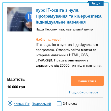
Акція
Курс IT-освіта з нуля.
Програмування та кібербезпека.
Індивідуальне навчання
Наша Перспектива, навчальний центр
Набір на курс!
IT-спеціаліст з нуля за індивідуальною
програмою. Створіть сайти-візитки та
інтернет-магазини з HTML, CSS,
JavaScript. Працевлаштування з
зарплатою від 20000 грн після навчання.
Вартість
Записатися
10 000
грн
Подробно о курсе
2-3 місяці
Кривий Ріг
Покровський