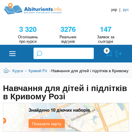
A
П
Д
е
укр
|
рус
о
b
р
в
е
3 320
3276
147
й
і
i
т
д
Оголошень
Реальних
Заявок за
и
про курси
відгуків
сьогодні
н
д
t
0
о
и
о
к
u
с
В
Н
Абітурієнту
Головна
Навчання для дітей і підлітків в Кривому Р
Курси
Кривий Ріг
»
»
»
н
и
о
а
r
є
в
Навчання для дітей і підлітків
в
ЗВО (ВНЗ)
т
н
в Кривому Розі
у
ч
i
о
т
г
а
Коледжі
о
Знайдено 10 діючих наборів
л
e
м
ь
а
Курси
Показати карту
т
н