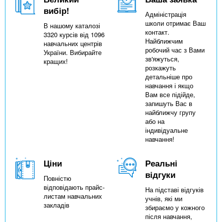
вибір!
Адміністрація
школи отримає Ваш
В нашому каталозі
контакт.
3320 курсів від 1096
Найближчим
навчальних центрів
робочий час з Вами
України. Вибирайте
зв'яжуться,
кращих!
розкажуть
детальніше про
навчання і якщо
Вам все підійде,
запишуть Вас в
найближчу групу
або на
індивідуальне
навчання!
Ціни
Реальні
відгуки
Повністю
відповідають прайс-
На підставі відгуків
листам навчальних
учнів, які ми
закладів
збираємо у кожного
після навчання,