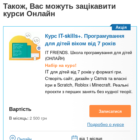
Також, Вас можуть зацікавити
курси Онлайн
Акція
Курс IT-skills+. Програмування
для дітей віком від 7 років
IT FRIENDS. Школа програмування для дітей
(ОНЛАЙН)
Набір на курс!
IT для дітей від 7 років у форматі гри.
Створіть сайт, дизайн у Canva та власні
ігри в Scratch, Roblox і Minecraft. Реальні
проєкти з перших занять без нудної теорії.
Вартість
Записатися
В місяць:
2 500
грн
Подробно о курсе
від 1 місяця
Онлайн