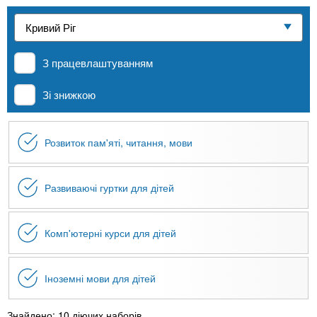
n
е
и
р
Приватні школи
х
t
і
а
з
л
З працевлаштуванням
MBA
а
s
у
к
Зі знижкою
.
л
Онлайн курси
а
Розвиток пам'яті, читання, мови
i
д
За кордоном
і
n
в
Развиваючі гуртки для дітей
f
Комп'ютерні курси для дітей
o
Іноземні мови для дітей
Знайдено: 10 діючих наборів