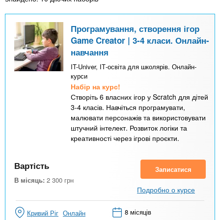
Програмування, створення ігор
Game Creator | 3-4 класи. Онлайн-
навчання
IT-Univer, ІТ-освіта для школярів. Онлайн-
курси
Набір на курс!
Створіть 6 власних ігор у Scratch для дітей
3-4 класів. Навчіться програмувати,
малювати персонажів та використовувати
штучний інтелект. Розвиток логіки та
креативності через ігрові проєкти.
Вартість
Записатися
В місяць:
2 300
грн
Подробно о курсе
8 місяців
Кривий Ріг
Онлайн