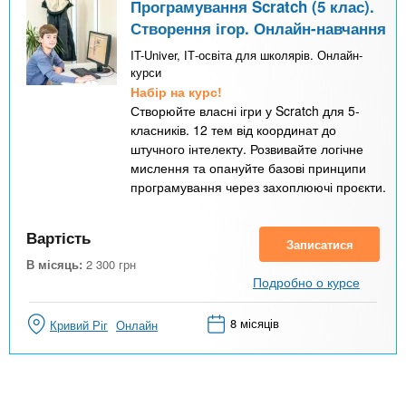
Програмування Scratch (5 клас).
Створення ігор. Онлайн-навчання
IT-Univer, ІТ-освіта для школярів. Онлайн-
курси
Набір на курс!
Створюйте власні ігри у Scratch для 5-
класників. 12 тем від координат до
штучного інтелекту. Розвивайте логічне
мислення та опануйте базові принципи
програмування через захоплюючі проєкти.
Вартість
Записатися
В місяць:
2 300
грн
Подробно о курсе
8 місяців
Кривий Ріг
Онлайн