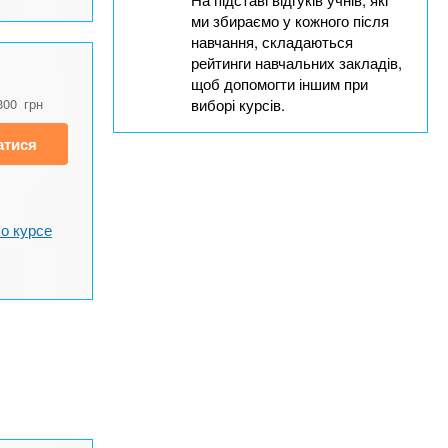
ми збираємо у кожного після
навчання, складаються
рейтинги навчальних закладів,
щоб допомогти іншим при
300
грн
виборі курсів.
атися
о курсе