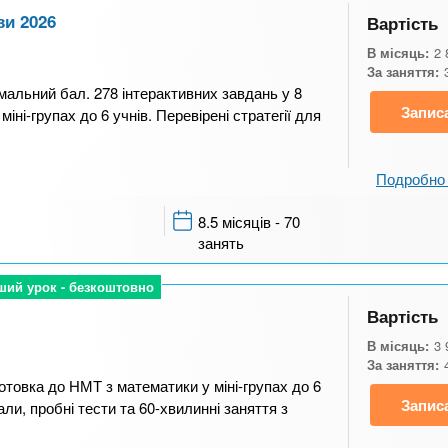
ви 2026
Вартість
В місяць:
2 
За заняття:
мальний бал. 278 інтерактивних завдань у 8
Запис
міні-групах до 6 учнів. Перевірені стратегії для
Подробно 
8.5 місяців - 70
занять
ший урок - безкоштовно
ший урок - безкоштовно
Вартість
В місяць:
3 
За заняття:
отовка до НМТ з математики у міні-групах до 6
Запис
али, пробні тести та 60-хвилинні заняття з