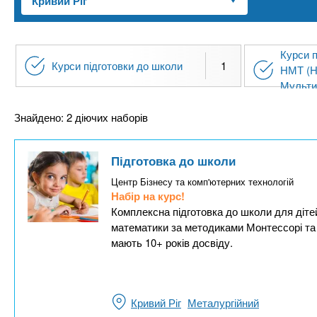
n
т
и
е
х
t
р
з
і
Курси п
а
а
Курси підготовки до школи
1
s
НМТ (Н
л
к
Мульти
у
л
.
Знайдено: 2 діючих наборів
а
д
i
Підготовка до школи
і
Центр Бізнесу та комп'ютерних технологій
в
n
Набір на курс!
Комплексна підготовка до школи для дітей 
f
математики за методиками Монтессорі та Е
мають 10+ років досвіду.
o
Кривий Ріг
Металургійний