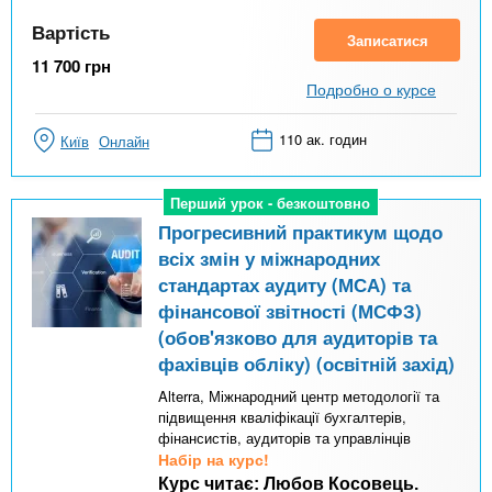
Вартість
Записатися
11 700
грн
Подробно о курсе
110 ак. годин
Київ
Онлайн
Перший урок - безкоштовно
Перший урок - безкоштовно
Прогресивний практикум щодо
всіх змін у міжнародних
стандартах аудиту (МСА) та
фінансової звітності (МСФЗ)
(обов'язково для аудиторів та
фахівців обліку) (освітній захід)
Alterra, Міжнародний центр методології та
підвищення кваліфікації бухгалтерів,
фінансистів, аудиторів та управлінців
Набір на курс!
Курс читає: Любов Косовець.