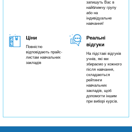
запишуть Вас в
найближчу групу
або на
індивідуальне
навчання!
Ціни
Реальні
відгуки
Повністю
відповідають прайс-
На підставі відгуків
листам навчальних
учнів, які ми
закладів
збираємо у кожного
після навчання,
складаються
рейтинги
навчальних
закладів, щоб
допомогти іншим
при виборі курсів.