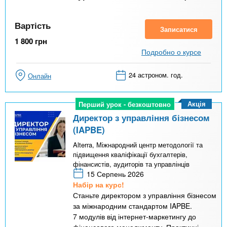
Вартість
Записатися
1 800
грн
Подробно о курсе
24 астроном. год.
Онлайн
Акція
Перший урок - безкоштовно
Перший урок - безкоштовно
Директор з управління бізнесом
(IAPBE)
Alterra, Міжнародний центр методології та
підвищення кваліфікації бухгалтерів,
фінансистів, аудиторів та управлінців
15 Серпень 2026
Набір на курс!
Станьте директором з управління бізнесом
за міжнародним стандартом IAPBE.
7 модулів від інтернет-маркетингу до