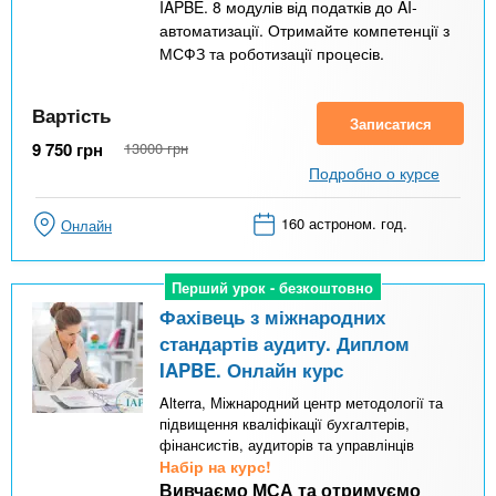
IAPBE. 8 модулів від податків до AI-
автоматизації. Отримайте компетенції з
МСФЗ та роботизації процесів.
Вартість
Записатися
9 750
грн
13000
грн
Подробно о курсе
160 астроном. год.
Онлайн
Перший урок - безкоштовно
Перший урок - безкоштовно
Фахівець з міжнародних
стандартів аудиту. Диплом
IAPBE. Онлайн курс
Alterra, Міжнародний центр методології та
підвищення кваліфікації бухгалтерів,
фінансистів, аудиторів та управлінців
Набір на курс!
Вивчаємо МСА та отримуємо