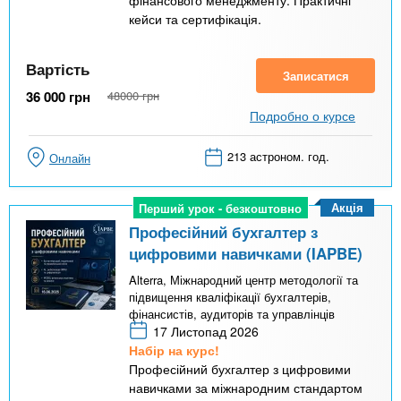
фінансового менеджменту. Практичні
кейси та сертифікація.
Вартість
Записатися
36 000
грн
48000
грн
Подробно о курсе
213 астроном. год.
Онлайн
Акція
Перший урок - безкоштовно
Перший урок - безкоштовно
Професійний бухгалтер з
цифровими навичками (IAPBE)
Alterra, Міжнародний центр методології та
підвищення кваліфікації бухгалтерів,
фінансистів, аудиторів та управлінців
17 Листопад 2026
Набір на курс!
Професійний бухгалтер з цифровими
навичками за міжнародним стандартом