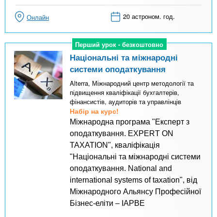
20 астроном. год.
Онлайн
Перший урок - безкоштовно
Перший урок - безкоштовно
Національні та міжнародні
системи оподаткування
Alterra, Міжнародний центр методології та
підвищення кваліфікації бухгалтерів,
фінансистів, аудиторів та управлінців
Набір на курс!
Міжнародна програма "Експерт з
оподаткування. EXPERT ON
TAXATION", кваліфікація
"Національні та міжнародні системи
оподаткування. National and
international systems of taxation", від
Міжнародного Альянсу Професійної
Бізнес-еліти – IAPBE