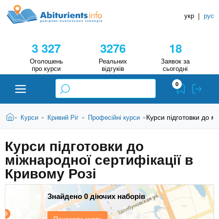
A
П
Д
е
укр
|
рус
о
b
р
в
е
3 327
3276
18
й
і
i
т
д
Оголошень
Реальних
Заявок за
и
про курси
відгуків
сьогодні
н
д
t
0
о
и
о
к
u
с
В
Н
Абітурієнту
Головна
Курси підготовки до м
Курси
Кривий Ріг
Професійні курси
»
»
»
»
н
и
о
а
r
є
в
Курси підготовки до
в
ЗВО (ВНЗ)
т
н
міжнародної сертифікації в
у
ч
i
о
т
Кривому Розі
г
а
Коледжі
о
л
e
м
Знайдено 0 діючих наборів
ь
а
Курси
т
н
Показати карту