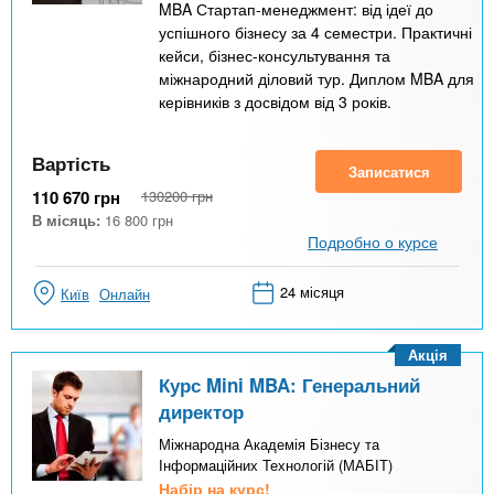
MBA Стартап-менеджмент: від ідеї до
успішного бізнесу за 4 семестри. Практичні
кейси, бізнес-консультування та
міжнародний діловий тур. Диплом MBA для
керівників з досвідом від 3 років.
Вартість
Записатися
110 670
грн
130200
грн
В місяць:
16 800
грн
Подробно о курсе
24 місяця
Київ
Онлайн
Акція
Курс Mini MBA: Генеральний
директор
Міжнародна Академія Бізнесу та
Інформаційних Технологій (МАБІТ)
Набір на курс!