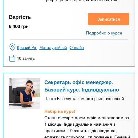
Вартість
Записатися
6 400
грн
Подробно о курсе
Кривий Ріг
Металургійний
Онлайн
10 занять
Секретарь офіс менеджер.
Базовий курс. Індивідуально
Центр Бізнесу та комп'ютерних технологій
Набір на курс!
Станьте секретарем-офіс менеджером за
1 місяць. Індивідуальне навчання з
практиком: 10 занять з діловодства,
етикету та психології спілкування. Гнучкий