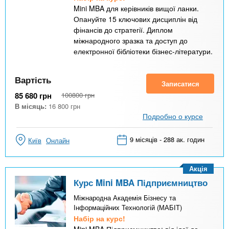
Mini MBA для керівників вищої ланки.
Опануйте 15 ключових дисциплін від
фінансів до стратегії. Диплом
міжнародного зразка та доступ до
електронної бібліотеки бізнес-літератури.
Вартість
Записатися
85 680
грн
100800
грн
В місяць:
16 800
грн
Подробно о курсе
9 місяців - 288 ак. годин
Київ
Онлайн
Акція
Курс Mini MBA Підприємництво
Міжнародна Академія Бізнесу та
Інформаційних Технологій (МАБІТ)
Набір на курс!
Mini MBA Підприємництво: від ідеї до