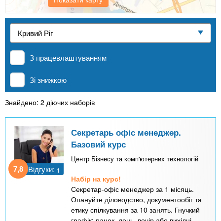
n
е
и
р
Приватні школи
х
t
і
а
з
л
MBA
а
s
у
З працевлаштуванням
к
.
л
Онлайн курси
Зі знижкою
а
i
д
Знайдено: 2 діючих наборів
За кордоном
і
n
в
Секретарь офіс менеджер.
Базовий курс
f
Центр Бізнесу та комп'ютерних технологій
7,8
Відгуки:
1
Набір на курс!
o
Секретар-офіс менеджер за 1 місяць.
Опануйте діловодство, документообіг та
етику спілкування за 10 занять. Гнучкий
графік: ранок, день, вечір або вихідні.