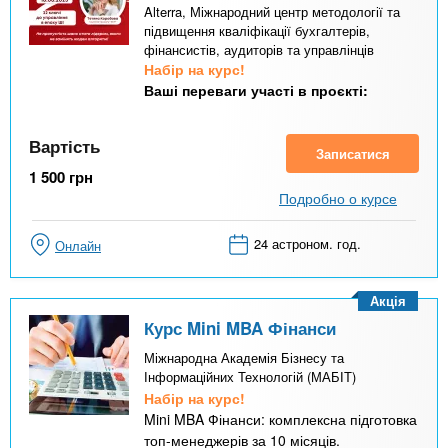
Alterra, Міжнародний центр методології та
підвищення кваліфікації бухгалтерів,
фінансистів, аудиторів та управлінців
Набір на курс!
Ваші переваги участі в проєкті:
Вартість
Записатися
1 500
грн
Подробно о курсе
24 астроном. год.
Онлайн
Акція
Курс Mini MBA Фінанси
Міжнародна Академія Бізнесу та
Інформаційних Технологій (МАБІТ)
Набір на курс!
Mini MBA Фінанси: комплексна підготовка
топ-менеджерів за 10 місяців.