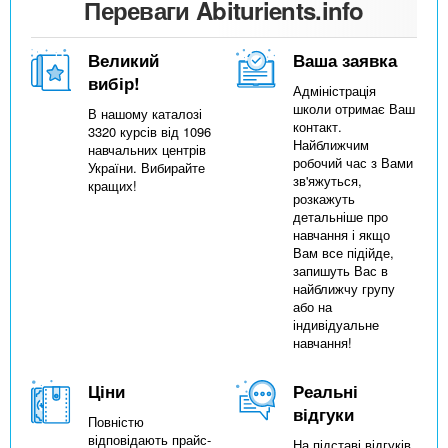
Переваги Abiturients.info
Великий
Ваша заявка
вибір!
Адміністрація
школи отримає Ваш
В нашому каталозі
контакт.
3320 курсів від 1096
Найближчим
навчальних центрів
робочий час з Вами
України. Вибирайте
зв'яжуться,
кращих!
розкажуть
детальніше про
навчання і якщо
Вам все підійде,
запишуть Вас в
найближчу групу
або на
індивідуальне
навчання!
Ціни
Реальні
відгуки
Повністю
відповідають прайс-
На підставі відгуків