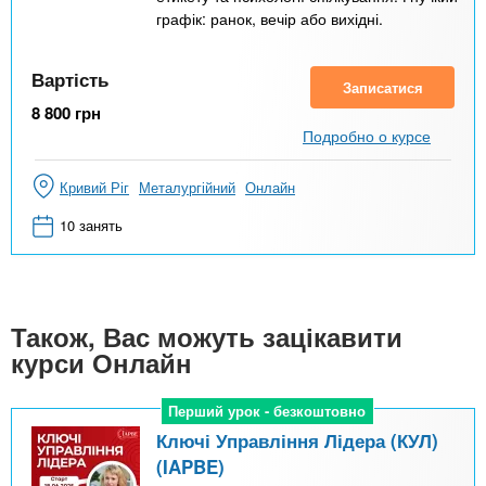
графік: ранок, вечір або вихідні.
Вартість
Записатися
8 800
грн
Подробно о курсе
Кривий Ріг
Металургійний
Онлайн
10 занять
Також, Вас можуть зацікавити
курси Онлайн
Перший урок - безкоштовно
Перший урок - безкоштовно
Ключі Управління Лідера (КУЛ)
(IAPBE)