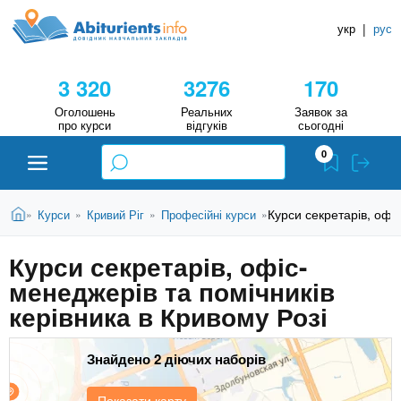
A
П
Д
е
укр
|
рус
о
b
р
в
е
3 320
3276
170
й
і
i
т
д
Оголошень
Реальних
Заявок за
и
про курси
відгуків
сьогодні
н
д
t
0
о
и
о
к
u
с
В
Н
Абітурієнту
Головна
Курси секретарів, офіс
Курси
Кривий Ріг
Професійні курси
»
»
»
»
н
и
о
а
r
є
в
Курси секретарів, офіс-
в
ЗВО (ВНЗ)
т
н
менеджерів та помічників
у
ч
i
о
т
керівника в Кривому Розі
г
а
Коледжі
о
л
e
м
Знайдено 2 діючих наборів
ь
а
Курси
т
н
Показати карту