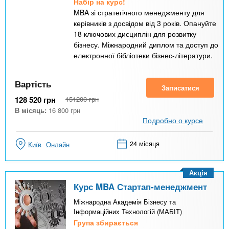
Набір на курс!
MBA зі стратегічного менеджменту для
керівників з досвідом від 3 років. Опануйте
18 ключових дисциплін для розвитку
бізнесу. Міжнародний диплом та доступ до
електронної бібліотеки бізнес-літератури.
Вартість
Записатися
128 520
грн
151200
грн
В місяць:
16 800
грн
Подробно о курсе
24 місяця
Київ
Онлайн
Акція
Курс MBA Стартап-менеджмент
Міжнародна Академія Бізнесу та
Інформаційних Технологій (МАБІТ)
Група збирається