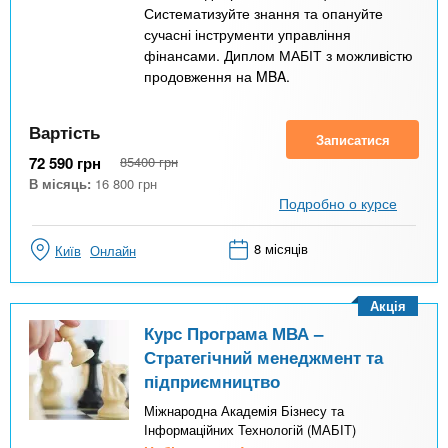
Систематизуйте знання та опануйте
сучасні інструменти управління
фінансами. Диплом МАБІТ з можливістю
продовження на MBA.
Вартість
Записатися
72 590
грн
85400
грн
В місяць:
16 800
грн
Подробно о курсе
8 місяців
Київ
Онлайн
Акція
Курс Програма МВА –
Стратегічний менеджмент та
підприємництво
Міжнародна Академія Бізнесу та
Інформаційних Технологій (МАБІТ)