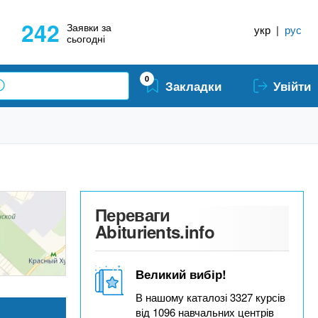
242
Заявки за
укр
|
рус
сьогодні
0
Закладки
Увійти
Переваги
Abiturients.info
Великий вибір!
В нашому каталозі 3327 курсів
від 1096 навчальних центрів