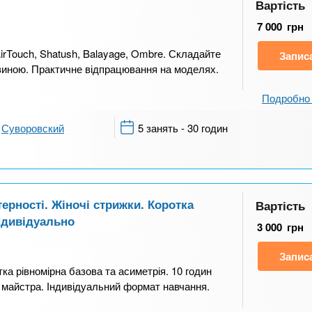
Вартість
7 000
грн
irTouch, Shatush, Balayage, Ombre. Складайте
Запис
ивиною. Практичне відпрацювання на моделях.
Подробно 
Суворовский
5 занять - 30 годин
ерності. Жіночі стрижки. Коротка
Вартість
Індивідуально
3 000
грн
Запис
ка рівномірна базова та асиметрія. 10 годин
 майстра. Індивідуальний формат навчання.