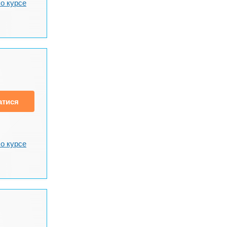
о курсе
атися
о курсе