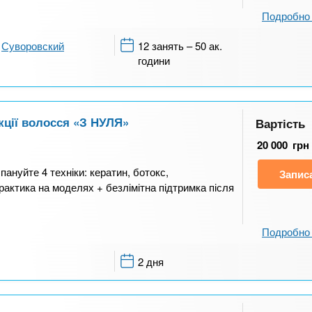
Подробно 
Суворовский
12 занять – 50 ак.
години
кції волосся «З НУЛЯ»
Вартість
20 000
грн
пануйте 4 техніки: кератин, ботокс,
Запис
рактика на моделях + безлімітна підтримка після
Подробно 
2 дня