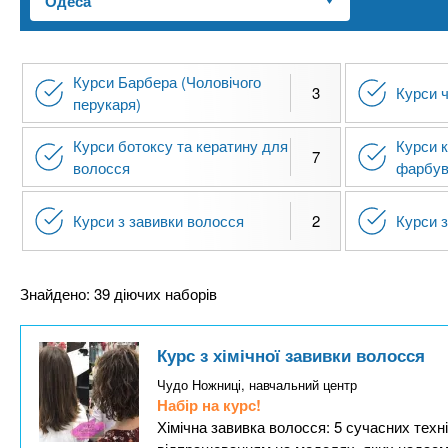
n
т
и
е
х
t
р
з
і
Курси Барбера (Чоловічого
а
а
3
Курси 
s
перукаря)
л
к
у
Курси ботоксу та кератину для
Курси 
л
.
7
волосся
фарбув
а
д
i
Курси з завивки волосся
2
Курси з
і
в
n
Знайдено: 39 діючих наборів
f
Курс з хімічної завивки волосся
o
Чудо Ножниці, навчальний центр
Набір на курс!
Хімічна завивка волосся: 5 сучасних техн