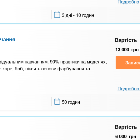
Подробно 
3 дні - 10 годин
вчання
Вартість
13 000
грн
відуальним навчанням. 90% практики на моделях,
Запис
 каре, боб, пікси + основи фарбування та
Подробно 
50 годин
Вартість
6 000
грн