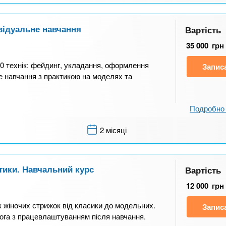
ивідуальне навчання
Вартість
35 000
грн
10 технік: фейдинг, укладання, оформлення
Запис
не навчання з практикою на моделях та
Подробно 
2 місяці
тики. Навчальний курс
Вартість
12 000
грн
к жіночих стрижок від класики до модельних.
Запис
ога з працевлаштуванням після навчання.