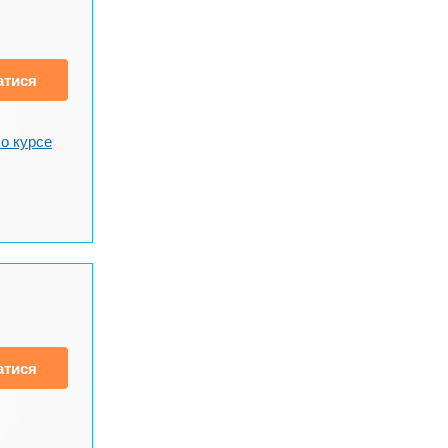
атися
о курсе
атися