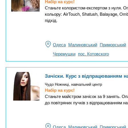
Набір на курс!
Станьте колористом-експертом з нуля. Оп
кольору: AirTouch, Shatush, Balayage, Om
підхід.
Одеса
Малиновський
Приморський
Черемушки
пос. Котовского
Зачіски. Курс з відпрацюванням 
Чудо Ножниці, навчальний центр
Набір на курс!
Станьте майстром зачісок за 9 занять. Оп
до повітряних пучків з відпрацюванням на
Одеса
Малиновський
Приморський