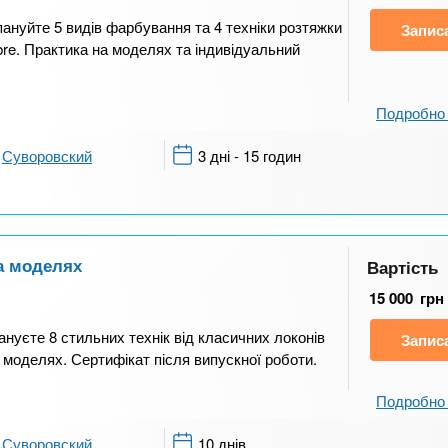
ануйте 5 видів фарбування та 4 техніки розтяжки
Запис
bre. Практика на моделях та індивідуальний
Подробно 
Суворовский
3 дні - 15 годин
на моделях
Вартість
15 000
грн
ануєте 8 стильних технік від класичних локонів
Запис
 моделях. Сертифікат після випускної роботи.
Подробно 
Суворовский
10 днів