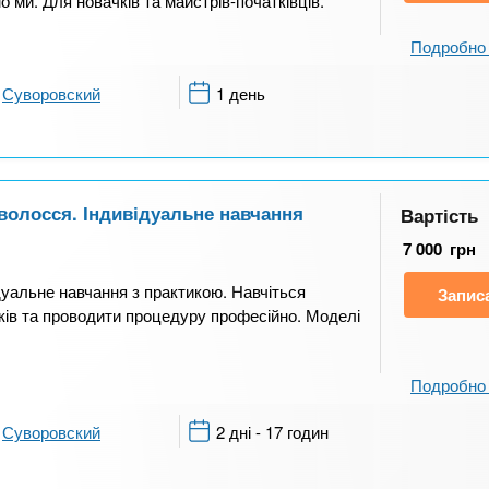
ми. Для новачків та майстрів-початківців.
Подробно 
Суворовский
1 день
волосся. Індивідуальне навчання
Вартість
7 000
грн
уальне навчання з практикою. Навчіться
Запис
ків та проводити процедуру професійно. Моделі
Подробно 
Суворовский
2 дні - 17 годин