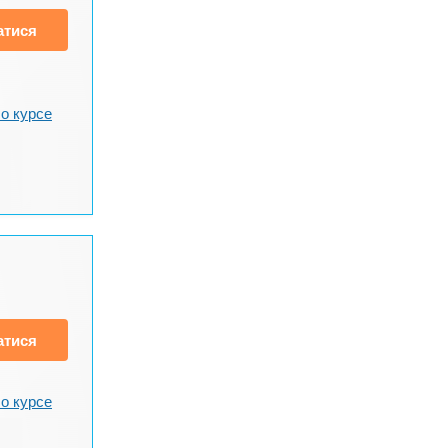
атися
о курсе
атися
о курсе