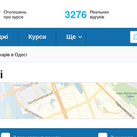
7
3276
Оголошень
Реальних
про курси
відгуків
джі
Курси
Ще
арів в Одесі
і