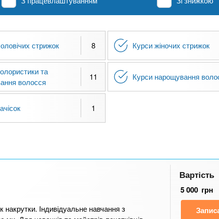
З працевлаштуванням
Зі знижкою
чоловічих стрижок
8
Курси жіночих стрижок
колористики та
11
Курси нарощування воло
ання волосся
ачісок
1
Вартість
5 000
грн
ік накрутки. Індивідуальне навчання з
Запис