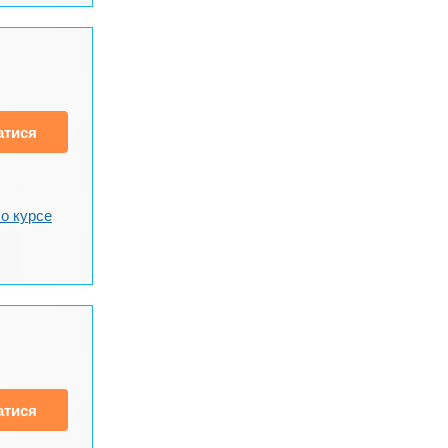
атися
о курсе
атися