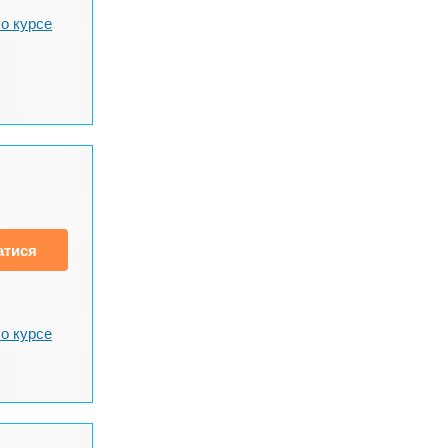
о курсе
атися
о курсе