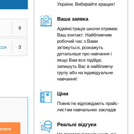
України. Вибирайте кращих!
Ваша заявка
9
Адміністрація школи отримає
Ваш контакт. Найближчим
робочий час з Вами
сся
3
зв'яжуться, розкажуть
детальніше про навчання і
якщо Вам все підійде,
запишуть Вас в найближчу
групу або на індивідуальне
навчання!
Ціни
Повністю відповідають прайс-
листам навчальних закладів
Реальні відгуки
атися
На підставі відгуків учнів, які