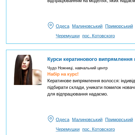
відпрацюванням на моделях, яких надаємо 
Одеса
Малиновський
Приморський
Черемушки
пос. Котовского
Курси кератинового випрямлення 
Чудо Ножниці, навчальний центр
Набір на курс!
Кератинове випрямлення волосся: індивід
підбирати склади, уникати помилок новач
для відпрацювання надаємо.
Одеса
Малиновський
Приморський
Черемушки
пос. Котовского