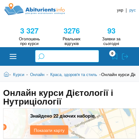
A
П
Д
е
укр
|
рус
о
b
р
в
е
3 327
3276
93
й
і
i
т
д
Оголошень
Реальних
Заявки за
и
про курси
відгуків
сьогодні
н
д
t
0
о
и
о
к
u
с
В
Н
Абітурієнту
Головна
Онлайн курси Дієто
Курси
Онлайн
Краса, здоров'я та стиль
»
»
»
»
н
и
о
а
r
є
в
Онлайн курси Дієтології і
в
ЗВО (ВНЗ)
т
н
Нутриціології
у
ч
i
о
т
г
а
Коледжі
о
Знайдено 22 діючих наборів
л
e
м
ь
а
Курси
Показати карту
т
н