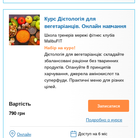
Курс Дієтологія для
вегетаріанців. Онлайн навчання
Школа тренерів мережі фітнес клубів
MalibuFIT
Набір на курс!
Дієтологія для вегетаріанців: складайте
збалансовані раціони без тваринних
продуктів. Опануйте 8 принципів
харчування, джерела амінокислот та
суперфуди. Практичні меню для різних
цілей.
Вартість
Записатися
790
грн
Подробно о курсе
Доступ на 6 міс
Онлайн