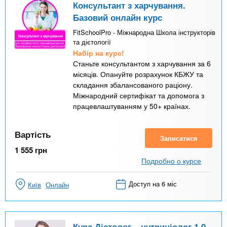
Консультант з харчування.
Базовий онлайн курс
FitSchoolPro - Міжнародна Школа інструкторів
та дієтології
Набір на курс!
Станьте консультантом з харчування за 6
місяців. Опануйте розрахунок КБЖУ та
складання збалансованого раціону.
Міжнародний сертифікат та допомога з
працевлаштуванням у 50+ країнах.
Вартість
Записатися
1 555
грн
Подробно о курсе
Доступ на 6 міс
Київ
Онлайн
Курс Дієтолог – нутриціолог 1.0.