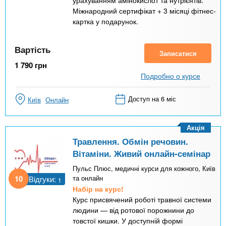
урахуванням амінокислот та нутрієнтів.
Міжнародний сертифікат + 3 місяці фітнес-
картка у подарунок.
Вартість
Записатися
1 790
грн
Подробно о курсе
Доступ на 6 міс
Київ
Онлайн
Акція
Травлення. Обмін речовин.
Вітаміни. Живий онлайн-семінар
Пульс Плюс, медичні курси для кожного, Київ
10
та онлайн
Відгуки:
1
Набір на курс!
Курс присвячений роботі травної системи
людини — від ротової порожнини до
товстої кишки. У доступній формі