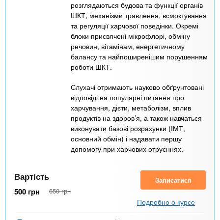
розглядаються будова та функції органів
ШКТ, механізми травлення, всмоктування
та регуляції харчової поведінки. Окремі
блоки присвячені мікрофлорі, обміну
речовин, вітамінам, енергетичному
балансу та найпоширенішим порушенням
роботи ШКТ.
Слухачі отримають науково обґрунтовані
відповіді на популярні питання про
харчування, дієти, метаболізм, вплив
продуктів на здоров’я, а також навчаться
виконувати базові розрахунки (ІМТ,
основний обмін) і надавати першу
допомогу при харчових отруєннях.
Вартість
Записатися
500
грн
650
грн
Подробно о курсе