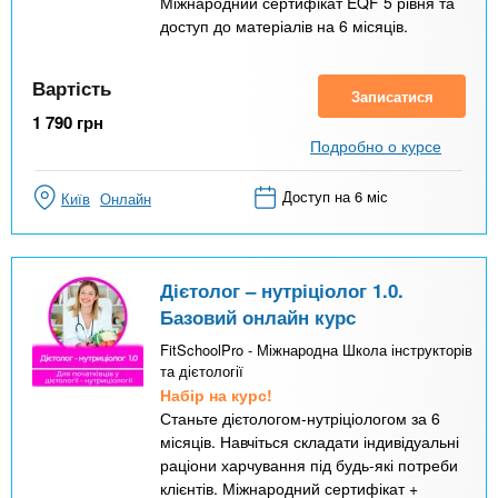
Міжнародний сертифікат EQF 5 рівня та
доступ до матеріалів на 6 місяців.
Вартість
Записатися
1 790
грн
Подробно о курсе
Доступ на 6 міс
Київ
Онлайн
Дієтолог – нутріціолог 1.0.
Базовий онлайн курс
FitSchoolPro - Міжнародна Школа інструкторів
та дієтології
Набір на курс!
Станьте дієтологом-нутріціологом за 6
місяців. Навчіться складати індивідуальні
раціони харчування під будь-які потреби
клієнтів. Міжнародний сертифікат +