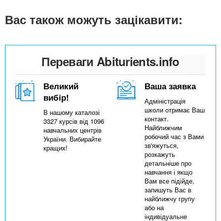
Вас також можуть зацікавити:
Переваги Abiturients.info
Великий
Ваша заявка
вибір!
Адміністрація
школи отримає Ваш
В нашому каталозі
контакт.
3327 курсів від 1096
Найближчим
навчальних центрів
робочий час з Вами
України. Вибирайте
зв'яжуться,
кращих!
розкажуть
детальніше про
навчання і якщо
Вам все підійде,
запишуть Вас в
найближчу групу
або на
індивідуальне