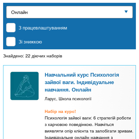
n
е
и
р
Приватні школи
х
t
і
а
з
л
З працевлаштуванням
MBA
а
s
у
к
Зі знижкою
.
л
Онлайн курси
а
Знайдено: 22 діючих наборів
i
д
За кордоном
і
Навчальний курс Психологія
n
зайвої ваги. Індивідуальне
в
навчання. Онлайн
f
Ларус, Школа психології
Набір на курс!
o
Психологія зайвої ваги: 6 стратегій роботи
з харчовою поведінкою. Навчіться
виявляти опір клієнта та запобігати зривам.
Індивідуальне онлайн навчання з