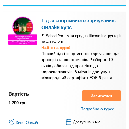
Гід зі спортивного харчування.
Онлайн курс
FitSchoolPro - Міжнародна Школа інструкторів
та дієтології
Набір на курс!
Повний гід зі спортивного харчування для
тренерів та спортсменів. Розберіть 10+
видів добавок від протеїнів до
жироспалювачів. 6 місяців доступу +
міжнародний сертифікат EQF 5 рівня.
Вартість
Записатися
1 790
грн
Подробно о курсе
Доступ на 6 міс
Київ
Онлайн