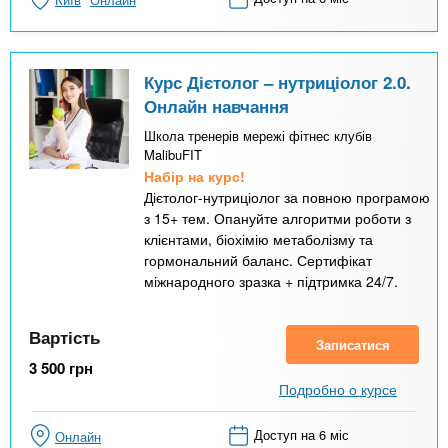
Курс Дієтолог – нутриціолог 2.0.
Онлайн навчання
Школа тренерів мережі фітнес клубів
MalibuFIT
Набір на курс!
Дієтолог-нутриціолог за повною програмою
з 15+ тем. Опануйте алгоритми роботи з
клієнтами, біохімію метаболізму та
гормональний баланс. Сертифікат
міжнародного зразка + підтримка 24/7.
Вартість
Записатися
3 500
грн
Подробно о курсе
Доступ на 6 міс
Онлайн