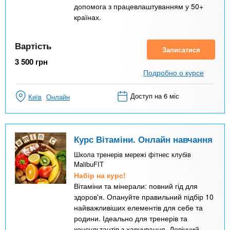
допомога з працевлаштуванням у 50+
країнах.
Вартість
Записатися
3 500
грн
Подробно о курсе
Доступ на 6 міс
Київ
Онлайн
Курс Вітаміни. Онлайн навчання
Школа тренерів мережі фітнес клубів
MalibuFIT
Набір на курс!
Вітаміни та мінерали: повний гід для
здоров'я. Опануйте правильний підбір 10
найважливіших елементів для себе та
родини. Ідеально для тренерів та
консультантів з харчування. Довічний