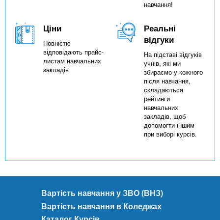
навчання!
Ціни
Реальні
відгуки
Повністю
відповідають прайс-
На підставі відгуків
листам навчальних
учнів, які ми
закладів
збираємо у кожного
після навчання,
складаються
рейтинги
навчальних
закладів, щоб
допомогти іншим
при виборі курсів.
Вартість навчання у ЗВО (ВНЗ)
Вартість навчання в Коледжах
Каталог Курсів