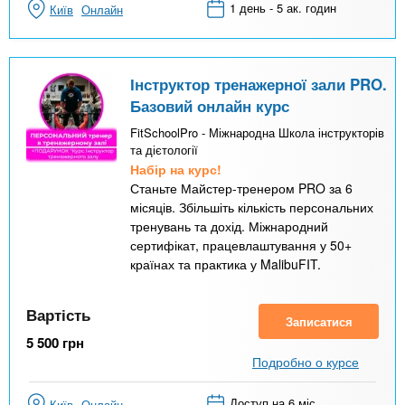
1 день - 5 ак. годин
Київ
Онлайн
Інструктор тренажерної зали PRO.
Базовий онлайн курс
FitSchoolPro - Міжнародна Школа інструкторів
та дієтології
Набір на курс!
Станьте Майстер-тренером PRO за 6
місяців. Збільшіть кількість персональних
тренувань та дохід. Міжнародний
сертифікат, працевлаштування у 50+
країнах та практика у MalibuFIT.
Вартість
Записатися
5 500
грн
Подробно о курсе
Доступ на 6 міс
Київ
Онлайн