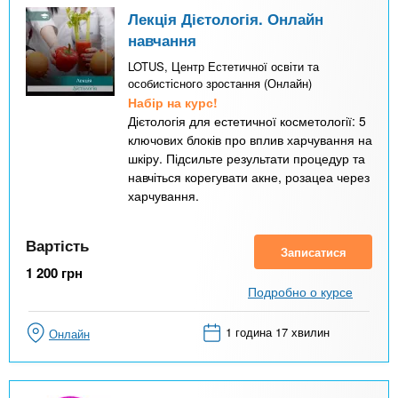
Лекція Дієтологія. Онлайн
навчання
LOTUS, Центр Естетичної освіти та
особистісного зростання (Онлайн)
Набір на курс!
Дієтологія для естетичної косметології: 5
ключових блоків про вплив харчування на
шкіру. Підсильте результати процедур та
навчіться корегувати акне, розацеа через
харчування.
Вартість
Записатися
1 200
грн
Подробно о курсе
1 година 17 хвилин
Онлайн