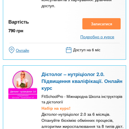
доступ.
Вартість
Записатися
790
грн
Подробно о курсе
Доступ на 6 міс
Онлайн
Дієтолог – нутріціолог 2.0.
Підвищення кваліфікації. Онлайн
курс
FitSchoolPro - Міжнародна Школа інструкторів
та дієтології
Набір на курс!
Дієтолог-нутріціолог 2.0 за 6 місяців.
Опануйте біохімію обмінних процесів,
алгоритми жироспалювання та 8 типів дієт.