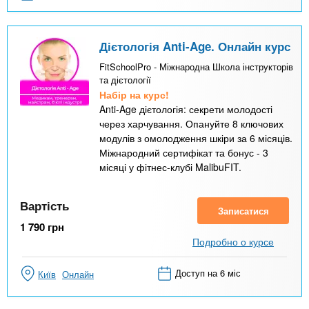
Дієтологія Anti-Age. Онлайн курс
FitSchoolPro - Міжнародна Школа інструкторів
та дієтології
Набір на курс!
Anti-Age дієтологія: секрети молодості
через харчування. Опануйте 8 ключових
модулів з омолодження шкіри за 6 місяців.
Міжнародний сертифікат та бонус - 3
місяці у фітнес-клубі MalibuFIT.
Вартість
Записатися
1 790
грн
Подробно о курсе
Доступ на 6 міс
Київ
Онлайн