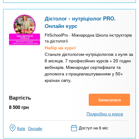
Дієтолог - нутріціолог PRO.
Онлайн курс
FitSchoolPro - Міжнародна Школа інструкторів
та дієтології
Набір на курс!
Станьте дієтологом-нутріціологом з нуля за
6 місяців. 7 професійних курсів + 20 годин
вебінарів. Міжнародні сертифікати та
допомога з працевлаштуванням у 50+
країнах світу.
Вартість
Записатися
8 500
грн
Подробно о курсе
Доступ на 6 міс
Київ
Онлайн