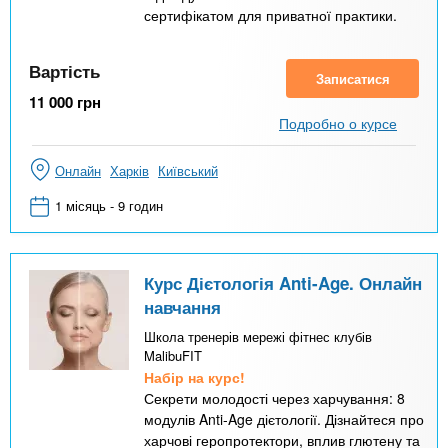
сертифікатом для приватної практики.
Вартість
Записатися
11 000
грн
Подробно о курсе
Онлайн
Харків
Київський
1 місяць - 9 годин
Курс Дієтологія Anti-Age. Онлайн
навчання
Школа тренерів мережі фітнес клубів
MalibuFIT
Набір на курс!
Секрети молодості через харчування: 8
модулів Anti-Age дієтології. Дізнайтеся про
харчові геропротектори, вплив глютену та