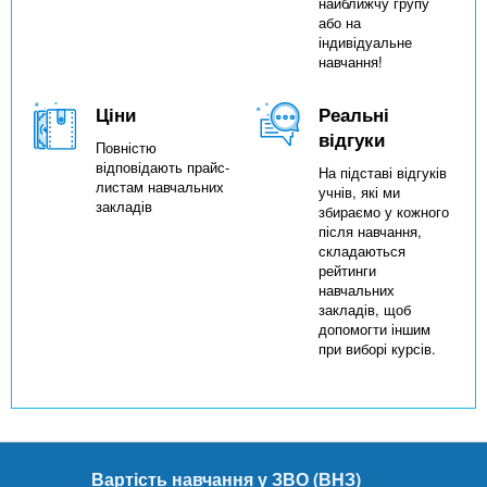
найближчу групу
або на
індивідуальне
навчання!
Ціни
Реальні
відгуки
Повністю
відповідають прайс-
На підставі відгуків
листам навчальних
учнів, які ми
закладів
збираємо у кожного
після навчання,
складаються
рейтинги
навчальних
закладів, щоб
допомогти іншим
при виборі курсів.
Вартість навчання у ЗВО (ВНЗ)