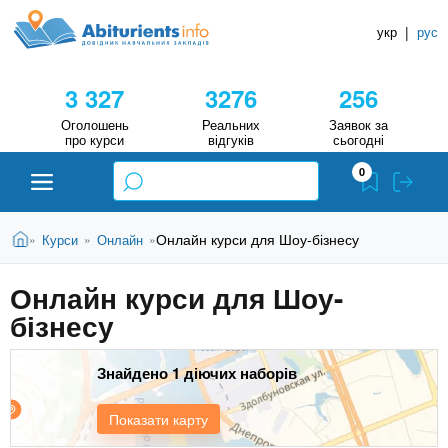
A
П
Д
е
укр
|
рус
о
b
р
в
е
3 327
3276
256
й
і
i
т
д
Оголошень
Реальних
Заявок за
и
про курси
відгуків
сьогодні
н
д
t
0
о
и
о
к
u
с
В
Н
Абітурієнту
Головна
Онлайн курси для Шоу-бізнесу
Курси
Онлайн
»
»
»
н
и
о
а
r
є
в
Онлайн курси для Шоу-
в
ЗВО (ВНЗ)
т
н
бізнесу
у
ч
i
о
т
г
а
Коледжі
о
Знайдено 1 діючих наборів
л
e
м
ь
а
Курси
Показати карту
т
н