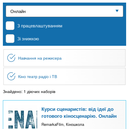
n
е
и
р
Приватні школи
х
t
і
а
з
л
З працевлаштуванням
MBA
а
s
у
к
Зі знижкою
.
л
Онлайн курси
а
Навчання на режисера
i
д
За кордоном
і
n
в
Кіно театр радіо і ТВ
f
Знайдено: 1 діючих наборів
o
Курси сценаристів: від ідеї до
готового кіносценарію. Онлайн
RemarkaFilm, Кіношкола