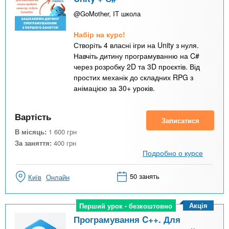
@GoMother, IT школа
Набір на курс!
Створіть 4 власні ігри на Unity з нуля.
Навчіть дитину програмуванню на C#
через розробку 2D та 3D проєктів. Від
простих механік до складних RPG з
анімацією за 30+ уроків.
Вартість
Записатися
В місяць:
1 600
грн
За заняття:
400
грн
Подробно о курсе
50 занять
Київ
Онлайн
Акція
Перший урок - безкоштовно
Перший урок - безкоштовно
Програмування C++. Для