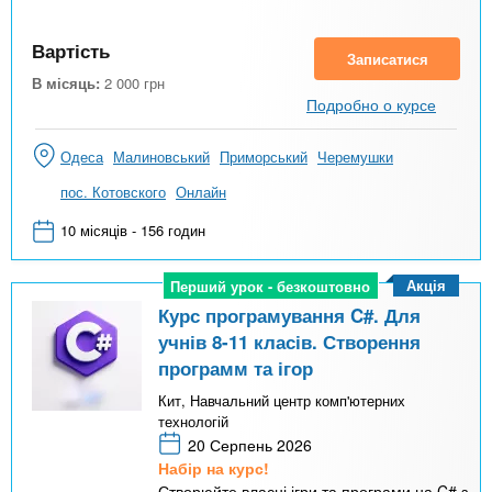
Вартість
Записатися
В місяць:
2 000
грн
Подробно о курсе
Одеса
Малиновський
Приморський
Черемушки
пос. Котовского
Онлайн
10 місяців - 156 годин
Акція
Перший урок - безкоштовно
Перший урок - безкоштовно
Курс програмування C#. Для
учнів 8-11 класів. Створення
программ та ігор
Кит, Навчальний центр комп'ютерних
технологій
20 Серпень 2026
Набір на курс!
Створюйте власні ігри та програми на C# з