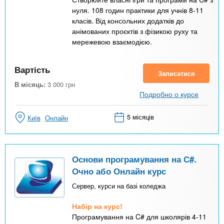
нуля. 108 годин практики для учнів 8-11
класів. Від консольних додатків до
анімованих проєктів з фізикою руху та
мережевою взаємодією.
Вартість
Записатися
В місяць:
3 000
грн
Подробно о курсе
5 місяців
Київ
Онлайн
Основи програмування на С#.
Очно або Онлайн курс
Сервер, курси на базі коледжа
Набір на курс!
Програмування на C# для школярів 4-11