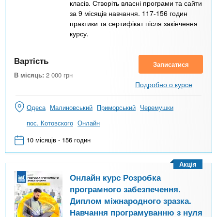
класів. Створіть власні програми та сайти
за 9 місяців навчання. 117-156 годин
практики та сертифікат після закінчення
курсу.
Вартість
Записатися
В місяць:
2 000
грн
Подробно о курсе
Одеса
Малиновський
Приморський
Черемушки
пос. Котовского
Онлайн
10 місяців - 156 годин
Акція
Онлайн курс Розробка
програмного забезпечення.
Диплом міжнародного зразка.
Навчання програмуванню з нуля