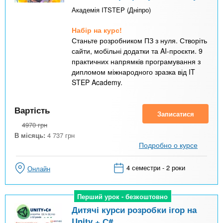
Академія ITSTEP (Дніпро)
Набір на курс!
Станьте розробником ПЗ з нуля. Створіть
сайти, мобільні додатки та AI-проєкти. 9
практичних напрямків програмування з
дипломом міжнародного зразка від IT
STEP Academy.
Вартість
Записатися
4970
грн
В місяць:
4 737
грн
Подробно о курсе
4 семестри - 2 роки
Онлайн
Перший урок - безкоштовно
Перший урок - безкоштовно
Дитячі курси розробки ігор на
Unity + С#