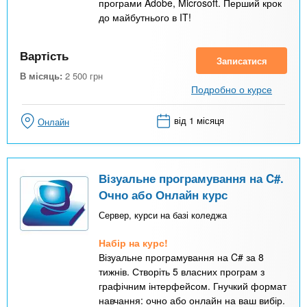
програми Adobe, Microsoft. Перший крок
до майбутнього в IT!
Вартість
Записатися
В місяць:
2 500
грн
Подробно о курсе
від 1 місяця
Онлайн
Візуальне програмування на C#.
Очно або Онлайн курс
Сервер, курси на базі коледжа
Набір на курс!
Візуальне програмування на C# за 8
тижнів. Створіть 5 власних програм з
графічним інтерфейсом. Гнучкий формат
навчання: очно або онлайн на ваш вибір.