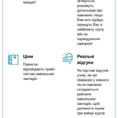
зв'яжуться,
кращих!
розкажуть
детальніше про
навчання і якщо
Вам все підійде,
запишуть Вас в
найближчу групу
або на
індивідуальне
навчання!
Ціни
Реальні
відгуки
Повністю
відповідають прайс-
На підставі відгуків
листам навчальних
учнів, які ми
закладів
збираємо у кожного
після навчання,
складаються
рейтинги
навчальних
закладів, щоб
допомогти іншим
при виборі курсів.