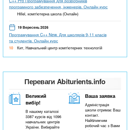
С++ Pro Програмування для розробників
програмного забезпечення, інженерів. Онлайн курс
Hillel, комп'ютерна школа (Онлайн)
19 Вересень 2026
Програмування C++ New. Для школярів 9-11 класів
та студентів. Онлайн курс
10
Кит, Навчальний центр комп'ютерних технологій
Переваги Abiturients.info
Великий
Ваша заявка
вибір!
Адміністрація
школи отримає Ваш
В нашому каталозі
контакт.
3387 курсів від 1096
Найближчим
навчальних центрів
робочий час з Вами
України. Вибирайте