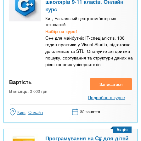
школярів 9-11 класів. Онлайн
курс
Кит, Навчальний центр комп'ютерних
технологій
Набір на курс!
C++ для майбутніх IT-спеціалістів. 108
годин практики у Visual Studio, підготовка
до олімпіад та STL. Опануйте алгоритми
пошуку, сортування та структури даних на
рівні топових університетів.
Вартість
Записатися
В місяць:
3 000
грн
Подробно о курсе
32 заняття
Київ
Онлайн
Акція
Програмування на C# для дітей