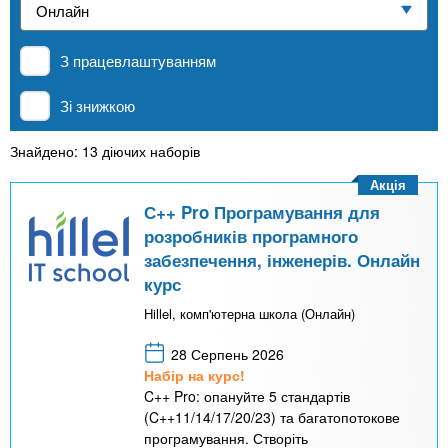
n
е
и
р
Приватні школи
х
t
і
З працевлаштуванням
а
з
л
MBA
а
s
Зі знижкою
у
к
.
л
Знайдено: 13 діючих наборів
Онлайн курси
а
Акція
i
д
С++ Pro Програмування для
За кордоном
розробників програмного
і
забезпечення, інженерів. Онлайн
n
в
курс
Hillel, комп'ютерна школа (Онлайн)
f
28 Серпень 2026
o
Набір на курс!
C++ Pro: опануйте 5 стандартів
(C++11/14/17/20/23) та багатопотокове
програмування. Створіть