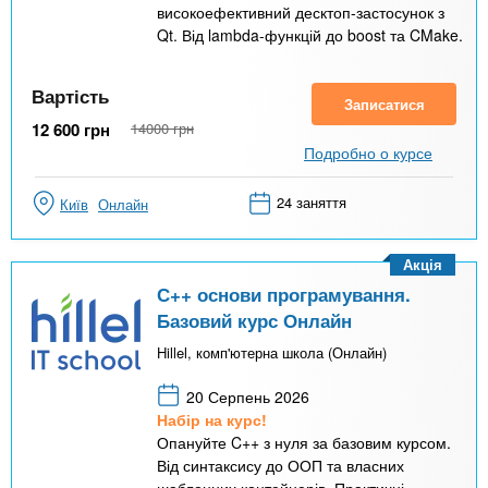
високоефективний десктоп-застосунок з
Qt. Від lambda-функцій до boost та CMake.
Вартість
Записатися
12 600
грн
14000
грн
Подробно о курсе
24 заняття
Київ
Онлайн
Акція
С++ основи програмування.
Базовий курс Онлайн
Hillel, комп'ютерна школа (Онлайн)
20 Серпень 2026
Набір на курс!
Опануйте C++ з нуля за базовим курсом.
Від синтаксису до ООП та власних