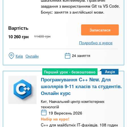
шаблонних контейнерів. Практичні
завдання з використанням Git та VS Code.
Бонус: заняття з англійської мови.
Вартість
Записатися
10 260
грн
11400
грн
Подробно о курсе
24 заняття
Київ
Онлайн
Акція
Перший урок - безкоштовно
Перший урок - безкоштовно
Програмування C++ New. Для
школярів 9-11 класів та студентів.
Онлайн курс
Кит, Навчальний центр комп'ютерних
технологій
19 Вересень 2026
Набір на курс!
C++ для майбутніх IT-фахівців. 108 годин