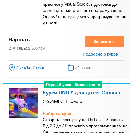
практики у Visual Studio, підготовка до
олімпіад та спортивного програмування.
Опануйте потужну мову програмування ще
у школі.
Вартість
Записатися
В місяць:
2 500
грн
Подробно о курсе
24 занять
Онлайн
Харків
Перший урок - безкоштовно
Перший урок - безкоштовно
Курси UNITY для дітей. Онлайн
@GoMother, IT школа
Набір на курс!
Створіть власну гру на Unity за 18 занять.
Від 2D до 3D проєктів з програмуванням на
C#. Навчання з нуля у зручний час, 7 днів