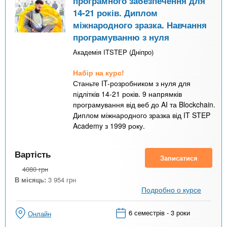
програмного забезпечення для
14-21 років. Диплом
міжнародного зразка. Навчання
програмуванню з нуля
Академія ITSTEP (Дніпро)
Набір на курс!
Станьте IT-розробником з нуля для
підлітків 14-21 років. 9 напрямків
програмування від веб до AI та Blockchain.
Диплом міжнародного зразка від IT STEP
Academy з 1999 року.
Вартість
Записатися
4080
грн
В місяць:
3 954
грн
Подробно о курсе
6 семестрів - 3 роки
Онлайн