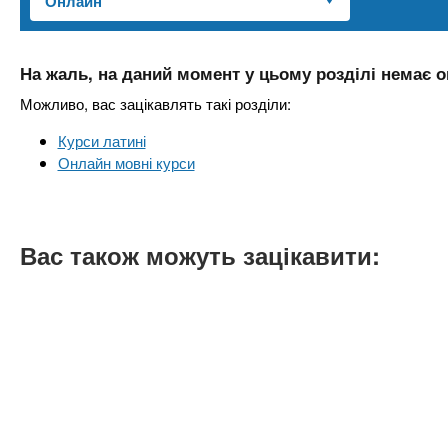
n
т
и
е
х
t
р
з
і
На жаль, на даний момент у цьому розділі немає о
а
а
s
Можливо, вас зацікавлять такі розділи:
л
к
у
Курси латині
л
.
Онлайн мовні курси
а
д
i
і
Вас також можуть зацікавити:
в
n
f
o