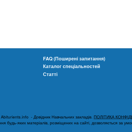
FAQ (Поширені запитання)
Каталог спеціальностей
Статті
biturients.info - Довідник Навчальних закладів.
ПОЛІТИКА КОНФІД
я будь-яких матеріалів, розміщених на сайті, дозволяється за умови