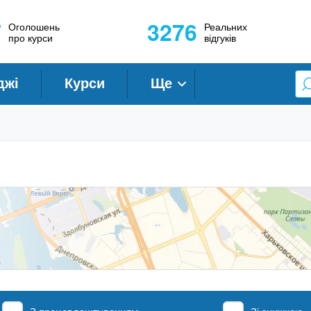
7
3276
Оголошень
Реальних
про курси
відгуків
джі
Курси
Ще