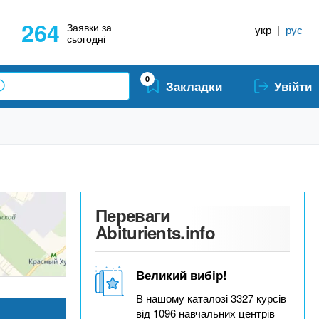
264
Заявки за
укр
|
рус
сьогодні
0
Закладки
Увійти
Переваги
Abiturients.info
Великий вибір!
В нашому каталозі 3327 курсів
від 1096 навчальних центрів