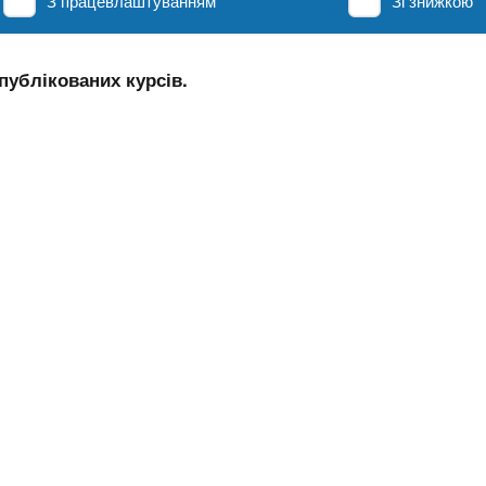
З працевлаштуванням
Зі знижкою
публікованих курсів.