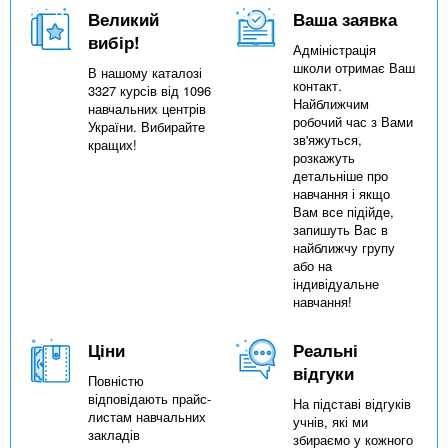
Великий
Ваша заявка
вибір!
Адміністрація
школи отримає Ваш
В нашому каталозі
контакт.
3327 курсів від 1096
Найближчим
навчальних центрів
робочий час з Вами
України. Вибирайте
зв'яжуться,
кращих!
розкажуть
детальніше про
навчання і якщо
Вам все підійде,
запишуть Вас в
найближчу групу
або на
індивідуальне
навчання!
Ціни
Реальні
відгуки
Повністю
відповідають прайс-
На підставі відгуків
листам навчальних
учнів, які ми
закладів
збираємо у кожного