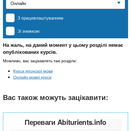
n
е
и
р
Приватні школи
х
t
і
З працевлаштуванням
а
з
л
MBA
а
s
Зі знижкою
у
к
.
л
На жаль, на даний момент у цьому розділі немає
Онлайн курси
опублікованих курсів.
а
i
д
Можливо, вас зацікавлять такі розділи:
За кордоном
і
Курси японскої мови
n
в
Онлайн мовні курси
f
Вас також можуть зацікавити:
o
Переваги Abiturients.info