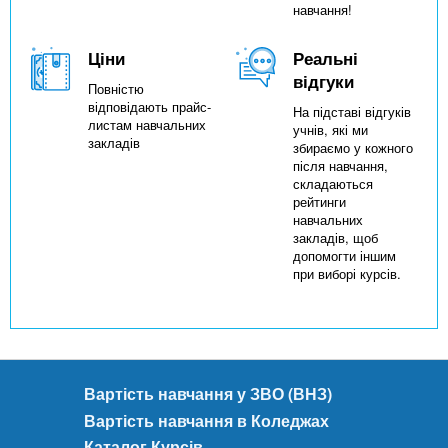
навчання!
Ціни
Реальні
відгуки
Повністю
відповідають прайс-
На підставі відгуків
листам навчальних
учнів, які ми
закладів
збираємо у кожного
після навчання,
складаються
рейтинги
навчальних
закладів, щоб
допомогти іншим
при виборі курсів.
Вартість навчання у ЗВО (ВНЗ)
Вартість навчання в Коледжах
Каталог Курсів