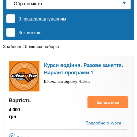
n
е
и
р
Приватні школи
х
t
і
З працевлаштуванням
а
з
л
MBA
а
s
Зі знижкою
у
к
.
л
Знайдено: 5 діючих наборів
Онлайн курси
а
i
д
Курси водіння. Разове заняття.
За кордоном
Варіант програми 1
і
n
в
Школа автодрому Чайка
f
Вартість
Записатися
4 000
o
грн
Подробно о курсе