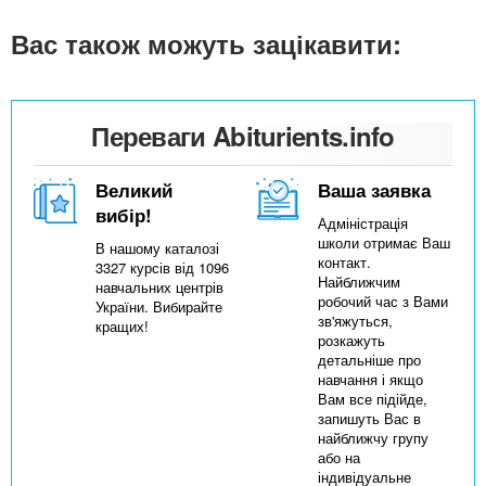
Вас також можуть зацікавити:
Переваги Abiturients.info
Великий
Ваша заявка
вибір!
Адміністрація
школи отримає Ваш
В нашому каталозі
контакт.
3327 курсів від 1096
Найближчим
навчальних центрів
робочий час з Вами
України. Вибирайте
зв'яжуться,
кращих!
розкажуть
детальніше про
навчання і якщо
Вам все підійде,
запишуть Вас в
найближчу групу
або на
індивідуальне