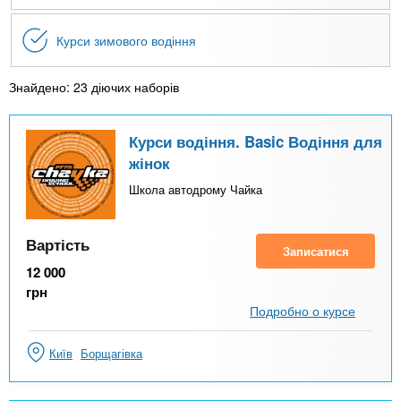
Курси зимового водіння
Знайдено: 23 діючих наборів
Курси водіння. Basic Водіння для
жінок
Школа автодрому Чайка
Вартість
Записатися
12 000
грн
Подробно о курсе
Київ
Борщагівка