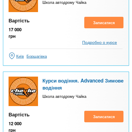
Школа автодрому Чайка
Вартість
Записатися
17 000
грн
Подробно о курсе
Київ
Борщагівка
Курси водіння. Advanced Зимове
водіння
Школа автодрому Чайка
Вартість
Записатися
12 000
грн