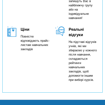
запишуть Вас в
найближчу групу
або на
індивідуальне
навчання!
Ціни
Реальні
відгуки
Повністю
відповідають прайс-
На підставі відгуків
листам навчальних
учнів, які ми
закладів
збираємо у кожного
після навчання,
складаються
рейтинги
навчальних
закладів, щоб
допомогти іншим
при виборі курсів.