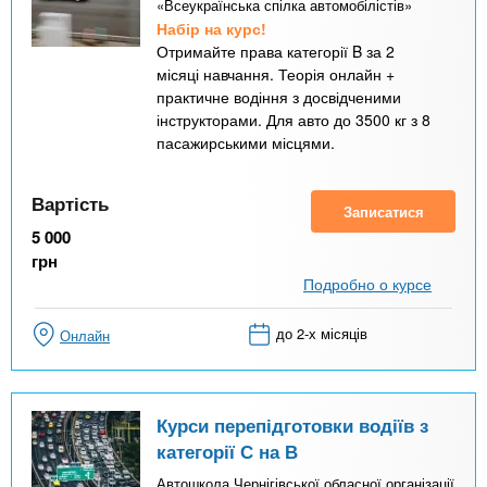
«Всеукраїнська спілка автомобілістів»
Набір на курс!
Отримайте права категорії B за 2
місяці навчання. Теорія онлайн +
практичне водіння з досвідченими
інструкторами. Для авто до 3500 кг з 8
пасажирськими місцями.
Вартість
Записатися
5 000
грн
Подробно о курсе
до 2-х місяців
Онлайн
Курси перепідготовки водіїв з
категорії С на В
Автошкола Чернігівської обласної організації