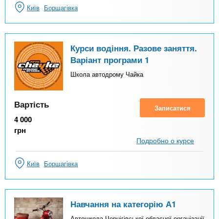
Київ
Борщагівка
Курси водіння. Разове заняття.
Варіант програми 1
Школа автодрому Чайка
Вартість
Записатися
4 000
грн
Подробно о курсе
Київ
Борщагівка
Навчання на категорію А1
Автошкола Чернігівської обласної організації