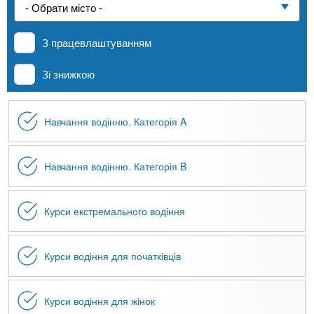
n
е
и
р
Приватні школи
х
t
і
З працевлаштуванням
а
з
л
MBA
а
s
Зі знижкою
у
к
.
л
Онлайн курси
Навчання водінню. Категорія A
а
i
д
За кордоном
і
Навчання водінню. Категорія B
n
в
Курси екстремального водіння
f
Курси водіння для початківців
o
Курси водіння для жінок