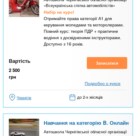
«Всеукраїнська спілка автомобілістів»
Набір на курс!
Отримайте права категорії А1 для
керування мопедами та моторолерами.
Повний курс: теорія ПДР + практичне
водіння з досвідченими інструкторами.
Доступно з 16 років.
Вартість
Записатися
2 500
грн
Подробно о курсе
до 2-х місяців
Чернігів
Навчання на категорію B. Онлайн
Автошкола Чернігівської обласної організації