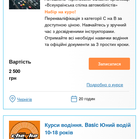
«Всеукраїнська спілка автомобілістів»
Набір на курс!
Перекваліфікація з категорії С на В за
доступною ціною. Навчайтесь у зручний
час з досвідченими інструкторами.
Отримайте всі необхідні навички водіння
та офіційні документи за 3 простих кроки.
Вартість
Записатися
2 500
грн
Подробно о курсе
20 годин
Чернігів
Курси водіння. Basic Юний водій
10-18 років