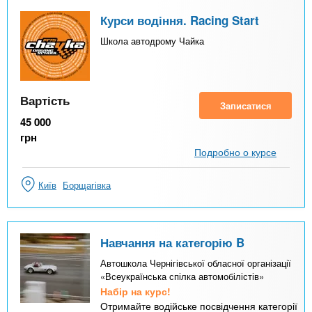
Курси водіння. Racing Start
Школа автодрому Чайка
Вартість
Записатися
45 000
грн
Подробно о курсе
Київ
Борщагівка
Навчання на категорію B
Автошкола Чернігівської обласної організації
«Всеукраїнська спілка автомобілістів»
Набір на курс!
Отримайте водійське посвідчення категорії