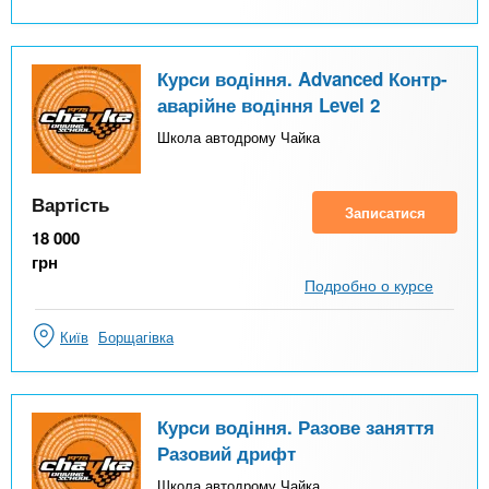
Курси водіння. Advanced Контр-
аварійне водіння Level 2
Школа автодрому Чайка
Вартість
Записатися
18 000
грн
Подробно о курсе
Київ
Борщагівка
Курси водіння. Разове заняття
Разовий дрифт
Школа автодрому Чайка