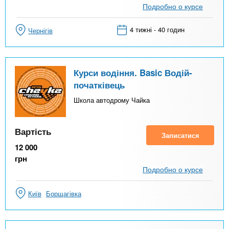
Подробно о курсе
4 тижні - 40 годин
Чернігів
Курси водіння. Basic Водій-
початківець
Школа автодрому Чайка
Вартість
Записатися
12 000
грн
Подробно о курсе
Київ
Борщагівка