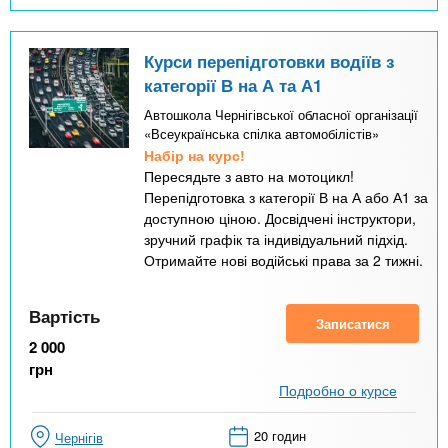
Курси перепідготовки водіїв з
категорії В на А та А1
Автошкола Чернігівської обласної організації
«Всеукраїнська спілка автомобілістів»
Набір на курс!
Пересядьте з авто на мотоцикл!
Перепідготовка з категорії В на А або А1 за
доступною ціною. Досвідчені інструктори,
зручний графік та індивідуальний підхід.
Отримайте нові водійські права за 2 тижні.
Вартість
Записатися
2 000
грн
Подробно о курсе
20 годин
Чернігів