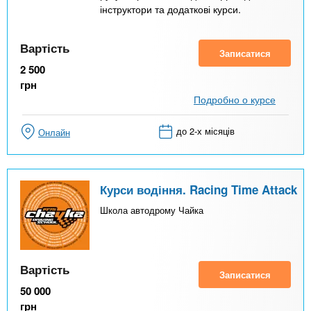
інструктори та додаткові курси.
Вартість
Записатися
2 500
грн
Подробно о курсе
до 2-х місяців
Онлайн
Курси водіння. Racing Time Attack
Школа автодрому Чайка
Вартість
Записатися
50 000
грн