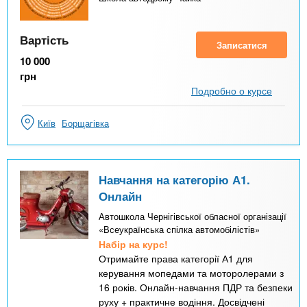
Вартість
Записатися
10 000
грн
Подробно о курсе
Київ
Борщагівка
Навчання на категорію А1.
Онлайн
Автошкола Чернігівської обласної організації
«Всеукраїнська спілка автомобілістів»
Набір на курс!
Отримайте права категорії А1 для
керування мопедами та моторолерами з
16 років. Онлайн-навчання ПДР та безпеки
руху + практичне водіння. Досвідчені