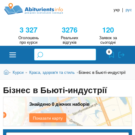
A
П
Д
е
укр
|
рус
о
b
р
в
е
3 327
3276
120
й
і
i
т
д
Оголошень
Реальних
Заявок за
и
про курси
відгуків
сьогодні
н
д
t
0
о
и
о
к
u
с
В
Н
Абітурієнту
Головна
Бізнес в Бьюті-индустрії
Курси
Краса, здоров'я та стиль
»
»
»
н
и
о
а
r
є
в
Бізнес в Бьюті-индустрії
в
ЗВО (ВНЗ)
т
н
у
ч
i
о
т
Знайдено 0 діючих наборів
г
а
Коледжі
о
л
e
м
Показати карту
ь
а
Курси
т
н