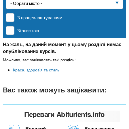
n
е
и
р
Приватні школи
х
t
і
З працевлаштуванням
а
з
л
MBA
а
s
Зі знижкою
у
к
.
л
На жаль, на даний момент у цьому розділі немає
Онлайн курси
опублікованих курсів.
а
i
д
Можливо, вас зацікавлять такі розділи:
За кордоном
і
Краса, здоров'я та стиль
n
в
Вас також можуть зацікавити:
f
o
Переваги Abiturients.info
Великий
Ваша заявка