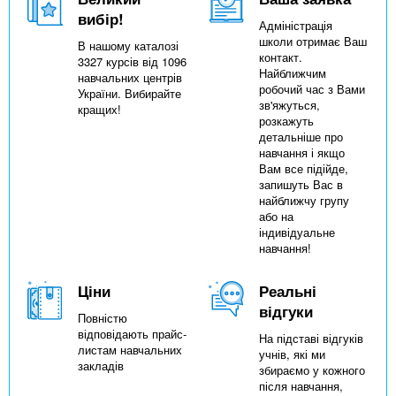
вибір!
Адміністрація
школи отримає Ваш
В нашому каталозі
контакт.
3327 курсів від 1096
Найближчим
навчальних центрів
робочий час з Вами
України. Вибирайте
зв'яжуться,
кращих!
розкажуть
детальніше про
навчання і якщо
Вам все підійде,
запишуть Вас в
найближчу групу
або на
індивідуальне
навчання!
Ціни
Реальні
відгуки
Повністю
відповідають прайс-
На підставі відгуків
листам навчальних
учнів, які ми
закладів
збираємо у кожного
після навчання,