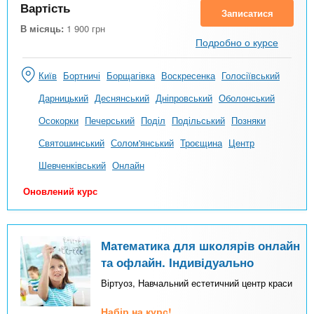
Вартість
Записатися
В місяць:
1 900
грн
Подробно о курсе
Київ
Бортничі
Борщагівка
Воскресенка
Голосіївський
Дарницький
Деснянський
Дніпровський
Оболонський
Осокорки
Печерський
Поділ
Подільський
Позняки
Святошинський
Солом'янський
Троєщина
Центр
Шевченківський
Онлайн
Оновлений курс
Математика для школярів онлайн
та офлайн. Індивідуально
Віртуоз, Навчальний естетичний центр краси
Набір на курс!