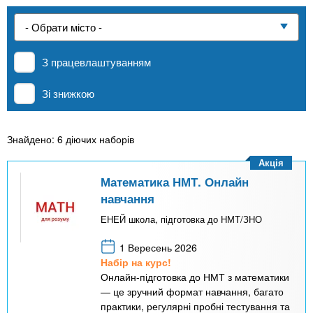
n
е
и
р
Приватні школи
х
t
і
а
з
л
З працевлаштуванням
MBA
а
s
у
к
Зі знижкою
.
л
Онлайн курси
а
Знайдено: 6 діючих наборів
i
д
За кордоном
Акція
і
Математика НМТ. Онлайн
n
в
навчання
ЕНЕЙ школа, підготовка до НМТ/ЗНО
f
1 Вересень 2026
o
Набір на курс!
Онлайн-підготовка до НМТ з математики
— це зручний формат навчання, багато
практики, регулярні пробні тестування та