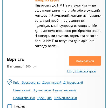
Набір на курс!
Підготовка до НМТ з математики — це
ефективні заняття онлайн або в сучасній
комфортній аудиторії, максимум практики,
регулярні пробні тестування та
індивідуальний супровід викладача. Ми
допоможемо впевнено розібратися навіть
зі складними темами, отримати високий
бал на НМТ та вступити до омріяного
закладу освіти.
Вартість
Записатися
В місяць:
1 900
грн
Подробно о курсе
Київ
Воскресенка
Деснянський
Дніпровський
Печерський
Подільський
Святошинський
Солом'янський
Троєщина
Шевченківський
1 місяць