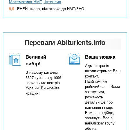
Математика НМТ, Інтенсив
9,9
ЕНЕЙ школа, підготовка до НМТ/ЗНО
Переваги Abiturients.info
Великий
Ваша заявка
вибір!
Адміністрація
школи отримає Ваш
В нашому каталозі
контакт.
3327 курсів від 1096
Найближчим
навчальних центрів
робочий час з Вами
України. Вибирайте
зв'яжуться,
кращих!
розкажуть
детальніше про
навчання і якщо
Вам все підійде,
запишуть Вас в
найближчу групу
або на