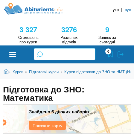
A
П
Д
е
укр
|
рус
о
b
р
в
е
3 327
3276
9
й
і
i
т
д
Оголошень
Реальних
Заявок за
и
про курси
відгуків
сьогодні
н
д
t
0
о
и
о
к
u
с
В
Н
Абітурієнту
Головна
Курси
Підготовчі курси
Курси підготовки до ЗНО та НМТ (Нац
»
»
»
н
и
о
а
r
є
в
Підготовка до ЗНО:
в
ЗВО (ВНЗ)
т
н
Математика
у
ч
i
о
т
г
а
Коледжі
о
Знайдено 6 діючих наборів
л
e
м
ь
а
Курси
Показати карту
т
н