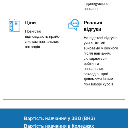
індивідуальне
навчання!
Ціни
Реальні
відгуки
Повністю
відповідають прайс-
На підставі відгуків
листам навчальних
учнів, які ми
закладів
збираємо у кожного
після навчання,
складаються
рейтинги
навчальних
закладів, щоб
допомогти іншим
при виборі курсів.
Вартість навчання у ЗВО (ВНЗ)
Вартість навчання в Коледжах