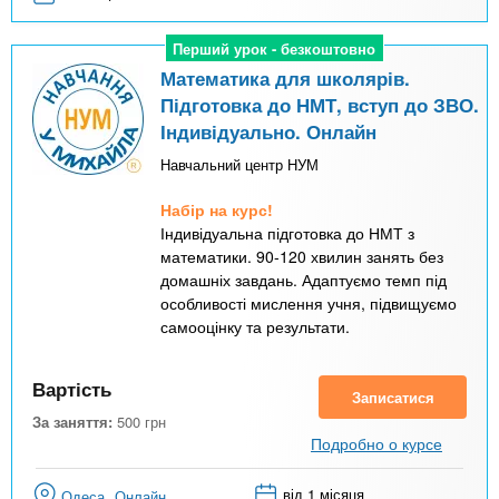
Перший урок - безкоштовно
Перший урок - безкоштовно
Математика для школярів.
Підготовка до НМТ, вступ до ЗВО.
Індивідуально. Онлайн
Навчальний центр НУМ
Набір на курс!
Індивідуальна підготовка до НМТ з
математики. 90-120 хвилин занять без
домашніх завдань. Адаптуємо темп під
особливості мислення учня, підвищуємо
самооцінку та результати.
Вартість
Записатися
За заняття:
500
грн
Подробно о курсе
від 1 місяця
Одеса
Онлайн