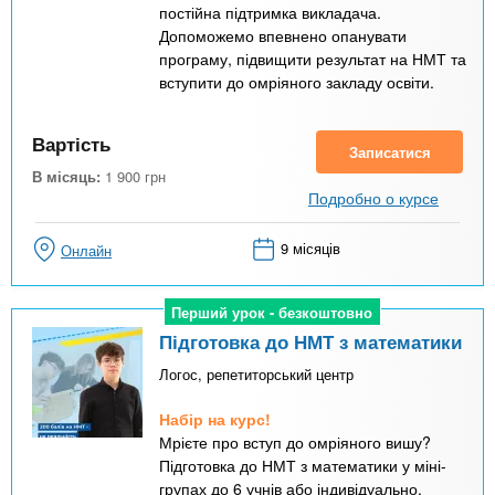
постійна підтримка викладача.
Допоможемо впевнено опанувати
програму, підвищити результат на НМТ та
вступити до омріяного закладу освіти.
Вартість
Записатися
В місяць:
1 900
грн
Подробно о курсе
9 місяців
Онлайн
Перший урок - безкоштовно
Перший урок - безкоштовно
Підготовка до НМТ з математики
Логос, репетиторський центр
Набір на курс!
Мрієте про вступ до омріяного вишу?
Підготовка до НМТ з математики у міні-
групах до 6 учнів або індивідуально.