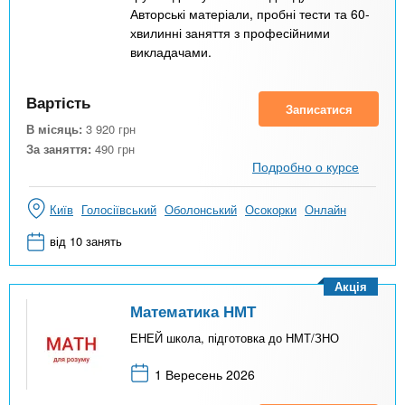
Авторські матеріали, пробні тести та 60-
хвилинні заняття з професійними
викладачами.
Вартість
Записатися
В місяць:
3 920
грн
За заняття:
490
грн
Подробно о курсе
Київ
Голосіївський
Оболонський
Осокорки
Онлайн
від 10 занять
Акція
Математика НМТ
ЕНЕЙ школа, підготовка до НМТ/ЗНО
1 Вересень 2026