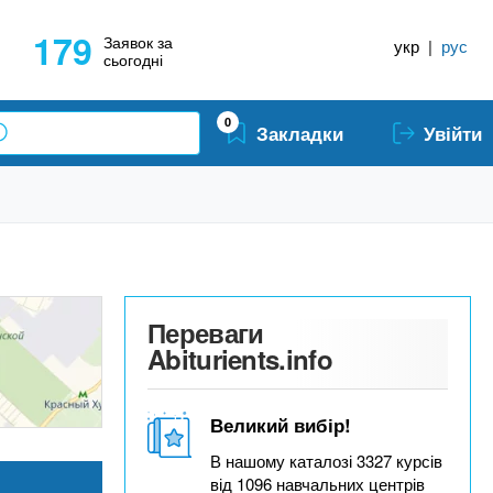
179
Заявок за
укр
|
рус
сьогодні
0
Закладки
Увійти
Переваги
Abiturients.info
Великий вибір!
В нашому каталозі 3327 курсів
від 1096 навчальних центрів