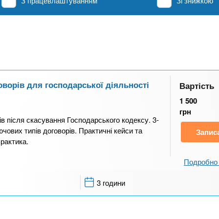
З працевлаштуванням
Зі знижкою
ворів для господарської діяльності
Вартість
1 500
грн
ів після скасування Господарського кодексу. 3-
чових типів договорів. Практичні кейси та
Запис
практика.
Подробно 
3 години