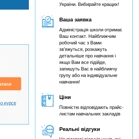
України. Вибирайте кращих!
Ваша заявка
Адміністрація школи отримає
Ваш контакт. Найближчим
робочий час з Вами
зв'яжуться, розкажуть
детальніше про навчання і
якщо Вам все підійде,
запишуть Вас в найближчу
групу або на індивідуальне
навчання!
атися
Ціни
о курсе
Повністю відповідають прайс-
листам навчальних закладів
Реальні відгуки
На підставі відгуків учнів, які