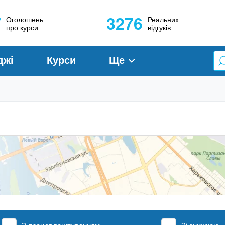
7
3276
Оголошень
Реальних
про курси
відгуків
джі
Курси
Ще