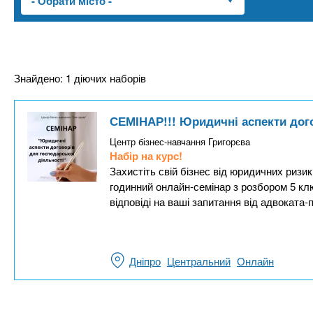
n
т
и
е
х
t
р
з
і
а
а
s
Знайдено: 1 діючих наборів
л
к
у
л
.
СЕМІНАР!!! Юридичні аспекти дого
а
д
Центр бізнес-навчання Григорєва
i
Набір на курс!
і
Захистіть свій бізнес від юридичних ризик
в
n
годинний онлайн-семінар з розбором 5 клю
відповіді на ваші запитання від адвоката-
f
o
Дніпро
Центральний
Онлайн