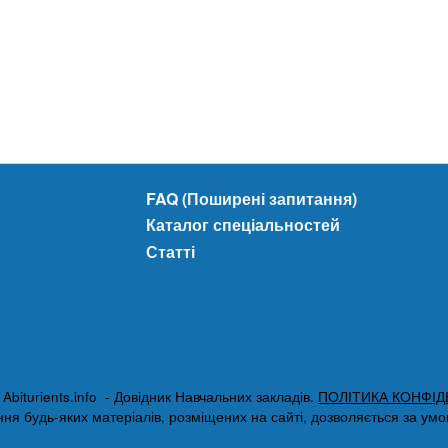
FAQ (Поширені запитання)
Каталог спеціальностей
Статті
biturients.info - Довідник Навчальних закладів.
ПОЛІТИКА КОНФІД
я будь-яких матеріалів, розміщених на сайті, дозволяється за умови