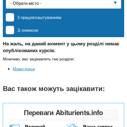
n
е
и
р
Приватні школи
х
t
і
З працевлаштуванням
а
з
л
MBA
а
s
Зі знижкою
у
к
.
л
На жаль, на даний момент у цьому розділі немає
Онлайн курси
опублікованих курсів.
а
i
д
Можливо, вас зацікавлять такі розділи:
За кордоном
і
Мовні курси
n
в
Вас також можуть зацікавити:
f
o
Переваги Abiturients.info
Великий
Ваша заявка