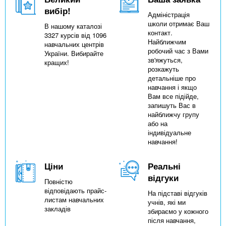
вибір!
Адміністрація
школи отримає Ваш
В нашому каталозі
контакт.
3327 курсів від 1096
Найближчим
навчальних центрів
робочий час з Вами
України. Вибирайте
зв'яжуться,
кращих!
розкажуть
детальніше про
навчання і якщо
Вам все підійде,
запишуть Вас в
найближчу групу
або на
індивідуальне
навчання!
Ціни
Реальні
відгуки
Повністю
відповідають прайс-
На підставі відгуків
листам навчальних
учнів, які ми
закладів
збираємо у кожного
після навчання,