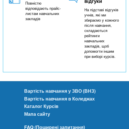
відгуки
Повністю
відповідають прайс-
На підставі відгуків
листам навчальних
учнів, які ми
закладів
збираємо у кожного
після навчання,
складаються
рейтинги
навчальних
закладів, щоб
допомогти іншим
при виборі курсів.
Вартість навчання у ЗВО (ВНЗ)
Вартість навчання в Коледжах
Каталог Курсів
Мапа сайту
FAQ (Поширені запитання)