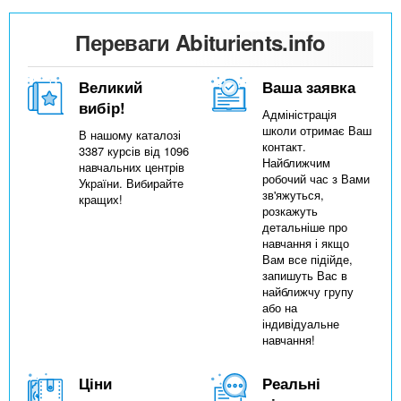
Переваги Abiturients.info
Великий
Ваша заявка
вибір!
Адміністрація
школи отримає Ваш
В нашому каталозі
контакт.
3387 курсів від 1096
Найближчим
навчальних центрів
робочий час з Вами
України. Вибирайте
зв'яжуться,
кращих!
розкажуть
детальніше про
навчання і якщо
Вам все підійде,
запишуть Вас в
найближчу групу
або на
індивідуальне
навчання!
Ціни
Реальні