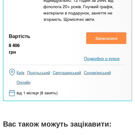
індивідуально: 12 годин за 264€ від
філолога 20+ років. Гнучкий графік,
матеріали в подарунок, заняття не
згорають. Щомісячні звіти.
Вартість
Записатися
8 406
грн
Подробно о курсе
Київ
Подільський
Святошинський
Солом'янський
Онлайн
від 1 місяця (8 занять)
Вас також можуть зацікавити: