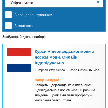
n
е
и
р
Приватні школи
х
t
і
З працевлаштуванням
а
з
л
MBA
а
s
Зі знижкою
у
к
.
л
Знайдено: 2 діючих наборів
Онлайн курси
а
i
д
Курси Нідерландської мови з
За кордоном
носієм мови. Онлайн.
і
Індивідуально
n
в
European Way School, Школа іноземних мов
f
Набір на курс!
Говоріть нідерландською впевнено:
o
індивідуально з носієм мови 2 рази на
тиждень. Щомісячні звіти прогресу +
матеріали безкоштовні.