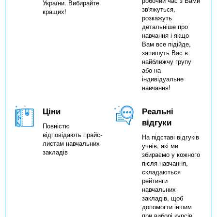
робочий час з Вами
України. Вибирайте
зв'яжуться,
кращих!
розкажуть
детальніше про
навчання і якщо
Вам все підійде,
запишуть Вас в
найближчу групу
або на
індивідуальне
навчання!
Ціни
Реальні
відгуки
Повністю
відповідають прайс-
На підставі відгуків
листам навчальних
учнів, які ми
закладів
збираємо у кожного
після навчання,
складаються
рейтинги
навчальних
закладів, щоб
допомогти іншим
при виборі курсів.