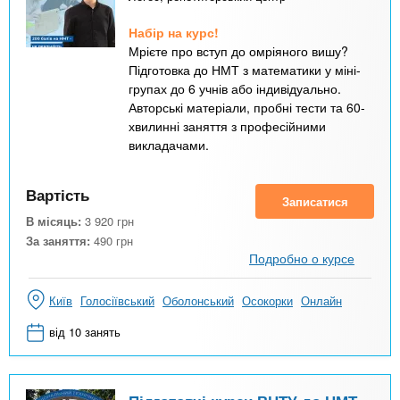
Набір на курс!
Мрієте про вступ до омріяного вишу?
Підготовка до НМТ з математики у міні-
групах до 6 учнів або індивідуально.
Авторські матеріали, пробні тести та 60-
хвилинні заняття з професійними
викладачами.
Вартість
Записатися
В місяць:
3 920
грн
За заняття:
490
грн
Подробно о курсе
Київ
Голосіївський
Оболонський
Осокорки
Онлайн
від 10 занять