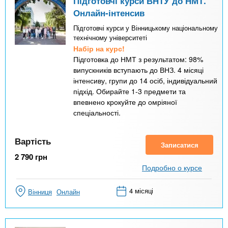
Підготовчі курси ВНТУ до НМТ.
Онлайн-інтенсив
Підготовчі курси у Вінницькому національному
технічному університеті
Набір на курс!
Підготовка до НМТ з результатом: 98%
випускників вступають до ВНЗ. 4 місяці
інтенсиву, групи до 14 осіб, індивідуальний
підхід. Обирайте 1-3 предмети та
впевнено крокуйте до омріяної
спеціальності.
Вартість
Записатися
2 790
грн
Подробно о курсе
4 місяці
Вінниця
Онлайн