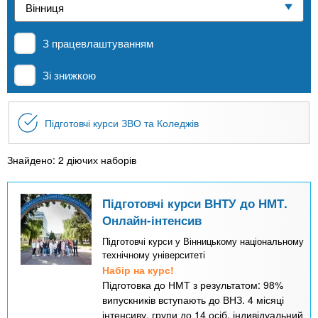
n
е
и
р
Приватні школи
х
t
і
З працевлаштуванням
а
з
л
MBA
а
s
Зі знижкою
у
к
.
л
Онлайн курси
Підготовчі курси ЗВО та Коледжів
а
i
д
За кордоном
Знайдено: 2 діючих наборів
і
n
в
Підготовчі курси ВНТУ до НМТ.
Онлайн-інтенсив
f
Підготовчі курси у Вінницькому національному
технічному університеті
o
Набір на курс!
Підготовка до НМТ з результатом: 98%
випускників вступають до ВНЗ. 4 місяці
інтенсиву, групи до 14 осіб, індивідуальний