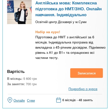
Англійська мова: Комплексна
підготовка до НМТ/ЗНО. Онлайн
навчання. Індивідуально
Освітній центр Діскавері у м.Суми
Набір на курс!
Підготовка до НМТ з англійської за 6
місяців. Індивідуальна програма від
викладача з 45-річним досвідом. Піднімемо
рівень з А1 до В1+ та опрацюємо всі
частини тесту.
Вартість
Записатися
В місяць:
5 600
грн
За заняття:
700
грн
Подробно о курсе
6 місяців - 48 занять
Онлайн
Суми