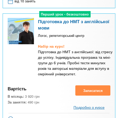
від 10 занять
Перший урок - безкоштовно
Перший урок - безкоштовно
Підготовка до НМТ з англійської
мови
Логос, репетиторський центр
Набір на курс!
Підготовка до НМТ з англійської: від стресу
до успіху. Індивідуальна програма та міні-
групи до 6 учнів. Пробні тести минулих
років та авторські матеріали для вступу в
омріяний університет.
Вартість
Записатися
В місяць:
3 920
грн
За заняття:
490
грн
Подробно о курсе