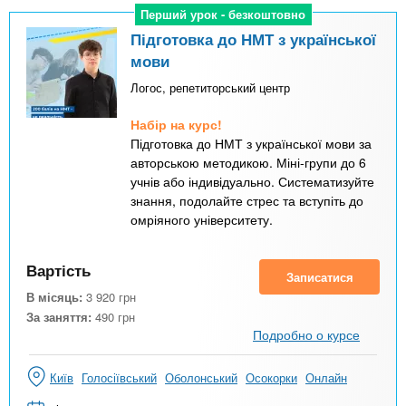
Перший урок - безкоштовно
Перший урок - безкоштовно
Підготовка до НМТ з української
мови
Логос, репетиторський центр
Набір на курс!
Підготовка до НМТ з української мови за
авторською методикою. Міні-групи до 6
учнів або індивідуально. Систематизуйте
знання, подолайте стрес та вступіть до
омріяного університету.
Вартість
Записатися
В місяць:
3 920
грн
За заняття:
490
грн
Подробно о курсе
Київ
Голосіївський
Оболонський
Осокорки
Онлайн