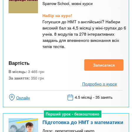
Sparrow School, мовні курси
Набір на курс!
Готуєшся до НМТ з англійської? Набери
високий бал за 4,5 місяці у міні-групах до 6
учнів. 8 модулів та 278 інтерактивних
завдань для впевненого виконання всіх
типів тестів.
Вартість
Записатися
В місяць:
3 465
грн
За заняття:
350
грн
Подробно о курсе
4.5 місяці - 35 занять
Онлайн
Перший урок - безкоштовно
Перший урок - безкоштовно
Підготовка до НМТ з математики
Логос, репетиторський центр