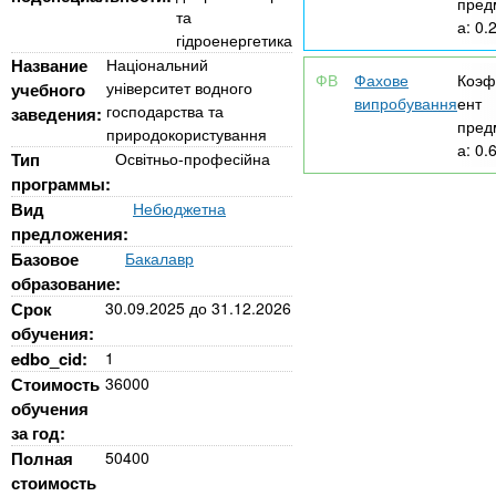
n
MBA
е
пред
и
та
р
а:
0.
гідроенергетика
х
t
і
Название
Національний
Онлайн курси
а
з
Фахове
Коэф
університет водного
учебного
л
випробування
ент
а
s
господарства та
заведения:
у
пред
природокористування
к
За кордоном
а:
0.
Тип
Освітньо-професійна
.
л
программы:
а
Вид
Небюджетна
i
д
предложения:
Базовое
Бакалавр
і
образование:
n
в
Срок
30.09.2025
до
31.12.2026
обучения:
f
edbo_cid:
1
Стоимость
36000
обучения
o
за год:
Полная
50400
стоимость