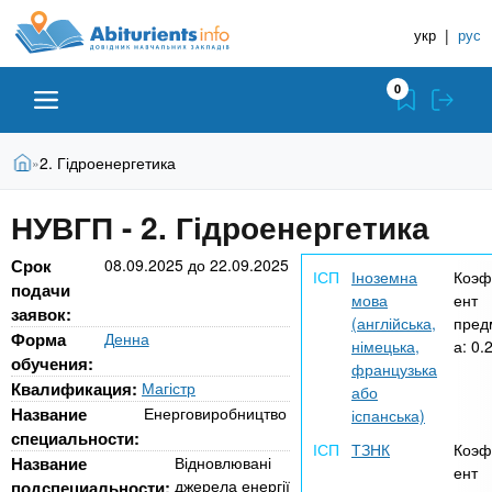
A
П
Д
е
укр
|
рус
о
b
р
в
е
0
й
і
i
т
д
и
В
Абітурієнту
Головна
2. Гідроенергетика
»
н
д
t
и
о
и
є
НУВГП - 2. Гідроенергетика
о
ЗВО (ВНЗ)
т
к
u
с
у
Н
н
Срок
08.09.2025
до
22.09.2025
т
Іноземна
Коэф
о
а
подачи
Коледжі
r
мова
ент
в
заявок:
в
(англійська,
пред
н
Форма
Денна
німецька,
а:
0.
ч
i
о
Курси
обучения:
французька
г
а
Квалификация:
Магістр
або
о
л
Название
Енерговиробництво
іспанська)
e
м
Приватні школи
специальности:
ь
а
ТЗНК
Коэф
Название
Відновлювані
т
ент
н
джерела енергії
подспециальности: