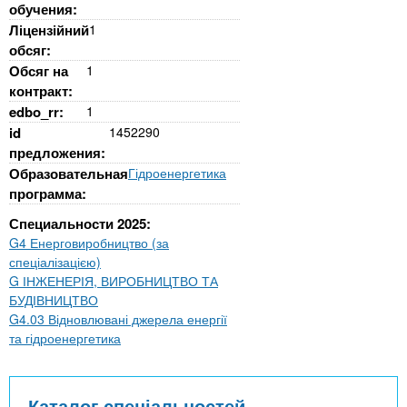
обучения:
Ліцензійний
1
обсяг:
Обсяг на
1
контракт:
edbo_rr:
1
id
1452290
предложения:
Образовательная
Гідроенергетика
программа:
Специальности 2025:
G4 Енерговиробництво (за
спеціалізацією)
G ІНЖЕНЕРІЯ, ВИРОБНИЦТВО ТА
БУДІВНИЦТВО
G4.03 Відновлювані джерела енергії
та гідроенергетика
Каталог спеціальностей