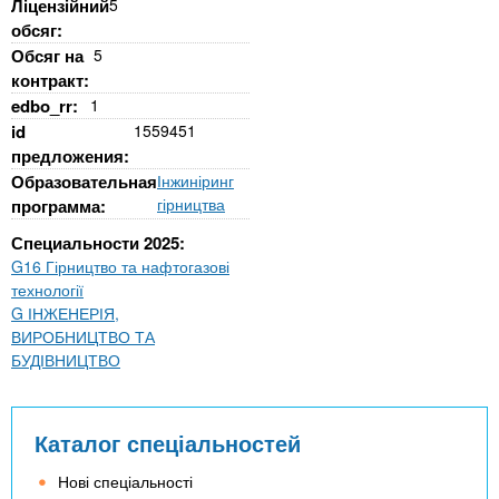
Ліцензійний
5
обсяг:
Обсяг на
5
контракт:
edbo_rr:
1
id
1559451
предложения:
Образовательная
Інжиніринг
гірництва
программа:
Специальности 2025:
G16 Гірництво та нафтогазові
технології
G ІНЖЕНЕРІЯ,
ВИРОБНИЦТВО ТА
БУДІВНИЦТВО
Каталог спеціальностей
Нові спеціальності