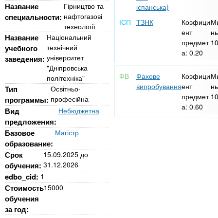
n
MBA
е
и
Название
Гірництво та
іспанська)
р
нафтогазові
специальности:
х
t
і
ТЗНК
Коэфици
М
технології
Онлайн курси
а
ент
ны
з
Название
Національний
л
предмет
1
а
s
технічний
учебного
у
а:
0.20
університет
заведения:
к
За кордоном
"Дніпровська
.
л
Фахове
Коэфици
М
політехніка"
випробування
ент
ны
а
Тип
Освітньо-
предмет
1
професійна
программы:
i
д
а:
0.60
Вид
Небюджетна
і
предложения:
n
в
Базовое
Магістр
образование:
f
Срок
15.09.2025
до
31.12.2026
обучения:
edbo_cid:
1
o
Стоимость
15000
обучения
за год: