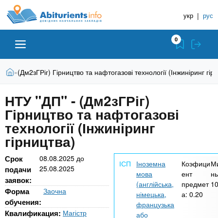
A
П
Д
е
укр
|
рус
о
b
р
в
е
0
й
і
i
т
д
и
В
Абітурієнту
Головна
(Дм2зГРіг) Гірництво та нафтогазові технології (Інжиніринг гір
»
н
д
t
и
о
и
є
НТУ "ДП" - (Дм2зГРіг)
о
ЗВО (ВНЗ)
т
к
u
с
Гірництво та нафтогазові
у
Н
н
т
технології (Інжиніринг
о
а
Коледжі
r
гірництва)
в
в
н
ч
i
о
Срок
08.08.2025
до
Курси
Іноземна
Коэфици
М
г
25.08.2025
а
подачи
мова
ент
ны
о
заявок:
л
(англійська,
предмет
1
e
м
Приватні школи
Форма
Заочна
німецька,
а:
0.20
ь
а
обучения:
французька
т
н
Квалификация:
Магістр
або