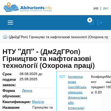
A
П
Д
е
укр
|
рус
о
b
р
в
е
0
й
і
i
т
д
и
В
Абітурієнту
Головна
(Дм2дГРоп) Гірництво та нафтогазові технології (Охорона пра
»
н
д
t
и
о
и
є
НТУ "ДП" - (Дм2дГРоп)
о
ЗВО (ВНЗ)
т
к
u
с
Гірництво та нафтогазові
у
Н
н
т
технології (Охорона праці)
о
а
Коледжі
r
в
в
Срок
08.08.2025
до
н
Іноземна
Коэфици
Ми
25.08.2025
ч
подачи
i
о
Курси
мова
ент
ны
заявок:
г
а
(англійська,
предмет
10
Форма
Денна
о
німецька,
а:
0.20
л
e
обучения:
м
Приватні школи
французька
ь
а
Квалификация:
Магістр
або
т
н
Название
Гірництво та
іспанська)