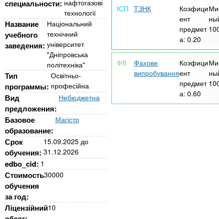
n
MBA
е
нафтогазові
специальности:
и
ТЗНК
Коэфици
Ми
р
технології
ент
ны
х
t
і
Название
Національний
предмет
10
Онлайн курси
а
з
технічний
учебного
а:
0.20
л
університет
заведения:
а
s
у
"Дніпровська
к
За кордоном
Фахове
Коэфици
Ми
політехніка"
випробування
ент
ны
.
л
Тип
Освітньо-
предмет
10
професійна
программы:
а
а:
0.60
Вид
Небюджетна
i
д
предложения:
і
Базовое
Магістр
n
в
образование:
Срок
15.09.2025
до
31.12.2026
обучения:
f
edbo_cid:
1
Стоимость
30000
o
обучения
за год:
Ліцензійний
10
обсяг: