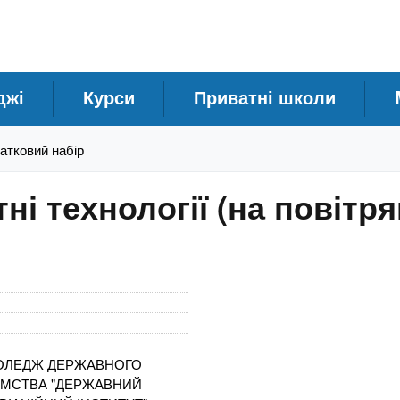
джі
Курси
Приватні школи
датковий набір
ні технології (на повітря
КОЛЕДЖ ДЕРЖАВНОГО
ЄМСТВА "ДЕРЖАВНИЙ