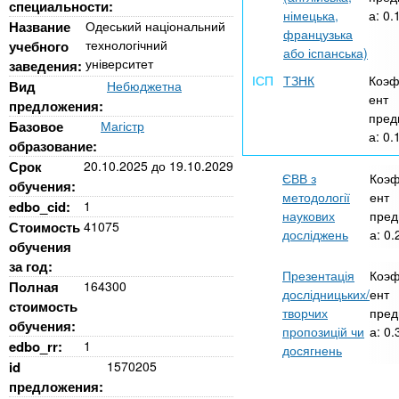
n
MBA
е
специальности:
и
німецька,
а:
0.
р
Название
Одеський національний
французька
х
t
і
технологічний
учебного
або іспанська)
Онлайн курси
а
з
університет
заведения:
л
ТЗНК
Коэф
а
s
Вид
Небюджетна
у
ент
предложения:
к
За кордоном
пред
Базовое
Магістр
.
л
а:
0.
образование:
а
Срок
20.10.2025
до
19.10.2029
ЄВВ з
Коэ
i
д
обучения:
методології
ент
edbo_cid:
1
і
наукових
пред
Стоимость
41075
n
в
досліджень
а:
0.
обучения
за год:
Презентація
Коэ
f
Полная
164300
дослідницьких/
ент
стоимость
творчих
пред
обучения:
o
пропозицій чи
а:
0.
edbo_rr:
1
досягнень
id
1570205
предложения: