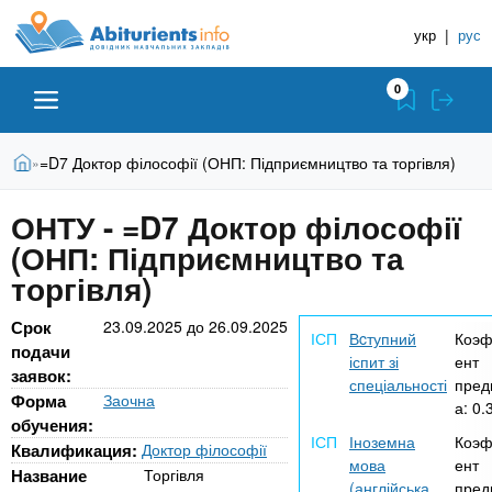
A
П
Д
е
укр
|
рус
о
b
р
в
е
0
й
і
i
т
д
и
В
Абітурієнту
Головна
=D7 Доктор філософії (ОНП: Підприємництво та торгівля)
»
н
д
t
и
о
и
є
ОНТУ - =D7 Доктор філософії
о
ЗВО (ВНЗ)
т
к
u
с
(ОНП: Підприємництво та
у
Н
н
т
торгівля)
о
а
Коледжі
r
в
в
Срок
23.09.2025
до
26.09.2025
н
Вcтупний
Коэф
ч
подачи
i
о
Курси
іспит зі
ент
заявок:
г
а
спеціальності
пред
Форма
Заочна
о
а:
0.
л
e
обучения:
м
Приватні школи
Іноземна
Коэф
ь
а
Квалификация:
Доктор філософії
мова
ент
т
н
Название
Торгівля
(англійська,
пред