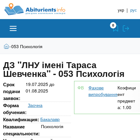
A
П
Д
е
укр
|
рус
о
b
р
в
е
0
й
і
i
т
д
и
В
Абітурієнту
Головна
053 Психологія
»
н
д
t
и
о
и
є
ДЗ "ЛНУ імені Тараса
о
ЗВО (ВНЗ)
т
к
u
с
Шевченка" - 053 Психологія
у
Н
н
т
о
а
Коледжі
r
Срок
19.07.2025
до
Фахове
Коэфици
в
01.08.2025
в
подачи
випробування
ент
н
заявок:
ч
предмет
i
о
Курси
Форма
Заочна
а:
1.00
г
а
обучения:
о
л
e
Квалификация:
Бакалавр
м
Приватні школи
ь
Название
Психологія
а
специальности:
т
н