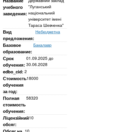
n
Название
Державний заклад
MBA
е
и
"Луганський
учебного
р
х
t
національний
і
заведения:
Онлайн курси
університет імені
а
з
Тараса Шевченка"
л
а
s
Вид
Небюджетна
у
к
За кордоном
предложения:
.
л
Базовое
Бакалавр
образование:
а
Срок
01.09.2025
до
i
д
30.06.2028
обучения:
і
edbo_cid:
2
n
в
Стоимость
18000
обучения
за год:
f
Полная
58320
стоимость
o
обучения:
Ліцензійний
10
обсяг:
Обсяг на
10