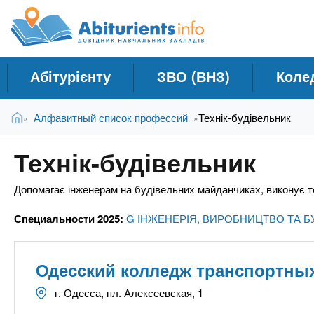
A
Д
П
е
о
b
р
в
е
і
й
i
Абітурієнту
ЗВО (ВНЗ)
Коле
д
т
и
н
t
В
д
Головна
Алфавитный список профессий
Технік-будівельник
»
»
и
и
о
к
є
о
u
Технік-будівельник
т
с
Н
у
н
а
r
Допомагає інженерам на будівельних майданчиках, виконує тех
т
о
в
в
Специальности 2025:
G ІНЖЕНЕРІЯ, ВИРОБНИЦТВО ТА Б
ч
н
i
о
а
г
л
Одесский колледж транспортных
e
о
ь
м
г. Одесса, пл. Алексеевская, 1
н
а