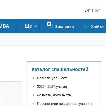
укр
|
рус
0
MBA
Ще
Закладки
Увійти
Каталог спеціальностей
Нові спеціальності
2026 - 2027 уч. год
Де вчать, чому вчать
Перспективи працевлаштування і