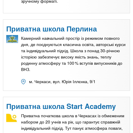
n
MBA
е
зручному форматі.
и
р
х
t
і
Онлайн курси
а
з
л
Приватна школа Перлина
а
s
у
к
За кордоном
Камерний навчальний простір із режимом повного
дня, де поєднуються класична освіта, авторські курси
.
л
та індивідуальний підхід. Школа з понад 30-річною
а
історією забезпечує високу якість знань, теплу
i
д
родинну атмосферу та 100 % вступів випускників до
ВНЗ.
і
n
в
м. Черкаси, вул. Юрія Іллєнка, 9/1
f
Приватна школа Start Academy
o
Приватна початкова школа в Черкасах із обмеженим
набором до 20 учнів на рік, що гарантує справжній
індивідуальний підхід. Тут панує атмосфера поваги,