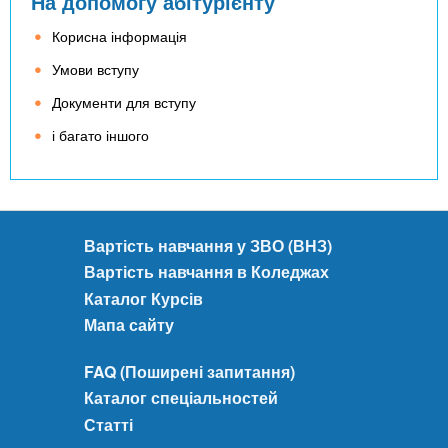
На допомогу абітурієнту
а
т
Корисна інформація
н
Умови вступу
у
ш
Документи для вступу
к
і багато іншого
о
л
у
:
п
Вартість навчання у ЗВО (ВНЗ)
р
Вартість навчання в Коледжах
а
к
Каталог Курсів
т
Мапа сайту
и
ч
FAQ (Поширені запитання)
н
Каталог спеціальностей
і
Статті
п