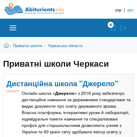
A
П
Д
е
укр
|
рус
о
b
р
в
е
0
й
і
i
т
д
и
В
Абітурієнту
Головна
Приватні школи
Черкаська область
»
»
н
д
t
и
о
и
є
Приватні школи Черкаси
о
ЗВО (ВНЗ)
т
к
u
с
у
Н
н
т
о
а
Дистанційна школа "Джерело"
Коледжі
r
в
в
н
Онлайн-школа
«Джерело»
з 2016 року забезпечує
ч
i
о
дистанційне навчання за державними стандартами та
Курси
г
видає документи про освіту державного зразка.
а
о
Власна платформа, інтерактивні уроки й лабораторії,
л
e
м
індивідуальні пакети навчання та спеціалізовані
Приватні школи
ь
а
профілі для старшокласників дозволяють учням з
т
України та 60 країн світу здобувати якісну освіту у
н