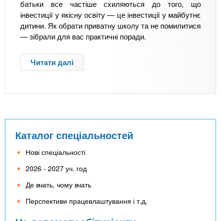
батьки все частіше схиляються до того, що
інвестиції у якісну освіту — це інвестиції у майбутнє
дитини. Як обрати приватну школу та не помилитися
— зібрали для вас практичні поради.
Читати далі
п
р
о
Я
к
о
б
Каталог спеціальностей
р
а
Нові спеціальності
т
2026 - 2027 уч. год
и
п
Де вчать, чому вчать
р
Перспективи працевлаштування і т.д.
и
в