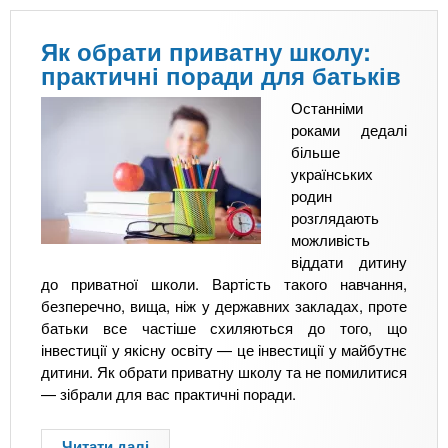
Як обрати приватну школу:
практичні поради для батьків
Останніми
роками дедалі
більше
українських
родин
розглядають
можливість
віддати дитину
до приватної школи. Вартість такого навчання,
безперечно, вища, ніж у державних закладах, проте
батьки все частіше схиляються до того, що
інвестиції у якісну освіту — це інвестиції у майбутнє
дитини. Як обрати приватну школу та не помилитися
— зібрали для вас практичні поради.
Читати далі
п