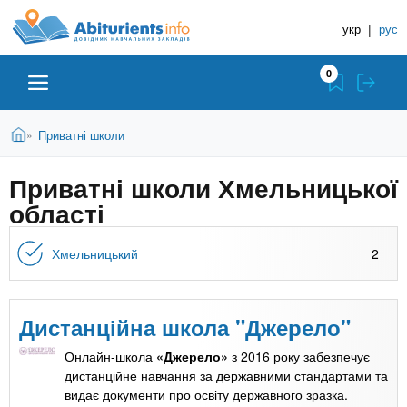
A
П
Д
е
укр
|
рус
о
b
р
в
е
0
й
і
i
т
д
и
В
Абітурієнту
Головна
Приватні школи
»
н
д
t
и
о
и
є
Приватні школи Хмельницької
о
ЗВО (ВНЗ)
т
к
u
с
області
у
Н
н
т
о
а
Коледжі
r
Хмельницький
2
в
в
н
ч
i
о
Курси
г
а
Дистанційна школа "Джерело"
о
л
e
м
Приватні школи
Онлайн-школа
«Джерело»
з 2016 року забезпечує
ь
а
дистанційне навчання за державними стандартами та
т
н
видає документи про освіту державного зразка.