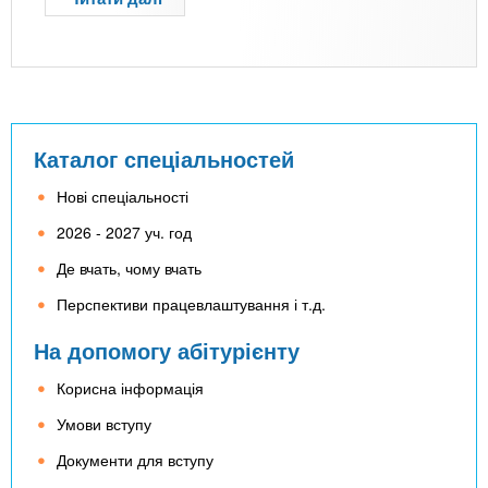
р
о
Я
к
о
б
Каталог спеціальностей
р
а
Нові спеціальності
т
2026 - 2027 уч. год
и
п
Де вчать, чому вчать
р
Перспективи працевлаштування і т.д.
и
в
На допомогу абітурієнту
а
т
Корисна інформація
н
Умови вступу
у
ш
Документи для вступу
к