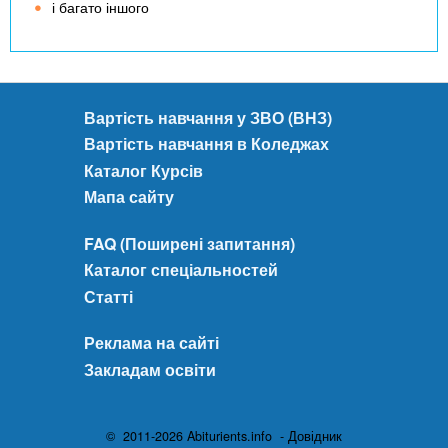
і багато іншого
о
л
у
:
п
Вартість навчання у ЗВО (ВНЗ)
р
Вартість навчання в Коледжах
а
к
Каталог Курсів
т
Мапа сайту
и
ч
FAQ (Поширені запитання)
н
Каталог спеціальностей
і
Статті
п
о
р
Реклама на сайті
а
Закладам освіти
д
и
д
© 2011-2026 Abiturients.info - Довідник