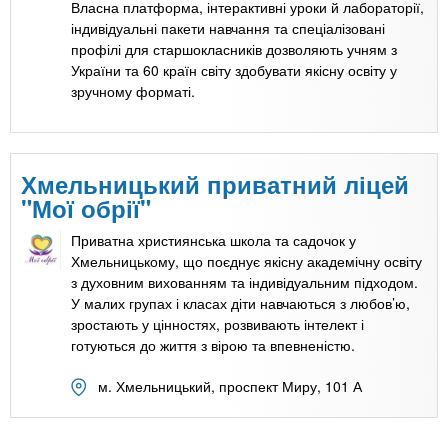
n
MBA
е
Власна платформа, інтерактивні уроки й лабораторії,
и
р
індивідуальні пакети навчання та спеціалізовані
х
t
і
профілі для старшокласників дозволяють учням з
Онлайн курси
а
з
України та 60 країн світу здобувати якісну освіту у
л
зручному форматі.
а
s
у
к
За кордоном
.
л
Хмельницький приватний ліцей
а
"Мої обрії"
i
д
і
Приватна християнська школа та садочок у
n
Хмельницькому, що поєднує якісну академічну освіту
в
з духовним вихованням та індивідуальним підходом.
У малих групах і класах діти навчаються з любов’ю,
f
зростають у цінностях, розвивають інтелект і
готуються до життя з вірою та впевненістю.
o
м. Хмельницький, проспект Миру, 101 А