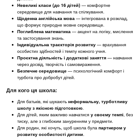
Невеликі класи (до 16 дітей)
— комфортне
середовище для навчання та спілкування.
Щоденна англійська мова
— інтегрована в розклад,
що формує природне мовне середовище.
Поглиблена математика
— акцент на логіку, мислення
та застосування знань.
Індивідуальна траєкторія розвитку
— врахування
особистих здібностей і темпу кожного учня.
Проєктна діяльність і додаткові заняття
— навчання
через досвід, творчість і самовираження.
Безпечне середовище
— психологічний комфорт і
турбота про добробут дітей.
Для кого ця школа:
Для батьків, які шукають
неформальну, турботливу
школу з якісною підготовкою
.
Для дітей, яким важливо навчатися
у своєму темпі
, без
тиску, але з глибоким зануренням у предмети.
Для родин, які хочуть, щоб школа була
партнером у
розвитку особистості дитини
.