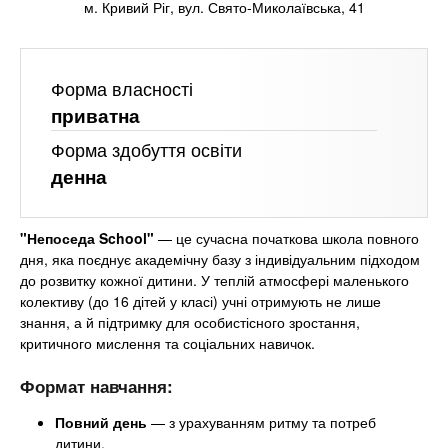
n
е
Онлайн курси
м. Кривий Ріг, вул. Свято-Миколаївська, 41
и
р
х
t
і
а
з
За кордоном
Форма власності
л
а
s
у
приватна
к
Форма здобуття освіти
.
л
денна
а
i
д
і
"Непоседа School"
— це сучасна початкова школа повного
дня, яка поєднує академічну базу з індивідуальним підходом
n
в
до розвитку кожної дитини. У теплій атмосфері маленького
колективу (до 16 дітей у класі) учні отримують не лише
f
знання, а й підтримку для особистісного зростання,
критичного мислення та соціальних навичок.
o
Формат навчання:
Повний день
— з урахуванням ритму та потреб
дитини.