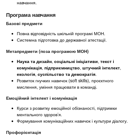
навчання.
Програма навчання
Базові предмети
Повна відповідність шкільній програмі МОН.
Системна підготовка до державної атестації.
Метапредмети (поза програмою МОН)
Наука та дизайн
,
соціальні ініціативи
,
текст і
комунікація
,
підприємництво
,
штучний інтелект
,
екологія
,
суспільство та демократія
.
Розвиток гнучких навичок (soft skills), проєктного
мислення, уміння працювати в команді.
Емоційний інтелект і комунікація
Курси з розвитку емоційної обізнаності, підтримки
ментального здоров’я.
Формування комунікаційних навичок і культури діалогу.
Профорієнтація