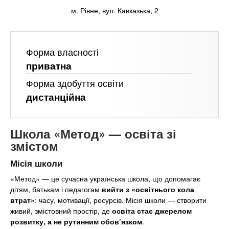
n
е
Онлайн курси
и
м. Рівне, вул. Кавказька, 2
р
х
t
і
а
з
За кордоном
л
а
s
Форма власності
у
к
приватна
.
л
Форма здобуття освіти
а
дистанційна
i
д
і
Школа «Метод» — освіта зі
n
в
змістом
f
Місія школи
«Метод» — це сучасна українська школа, що допомагає
дітям, батькам і педагогам
вийти з «освітнього кола
o
втрат»
: часу, мотивації, ресурсів. Місія школи — створити
живий, змістовний простір, де
освіта стає джерелом
розвитку, а не рутинним обов’язком
.