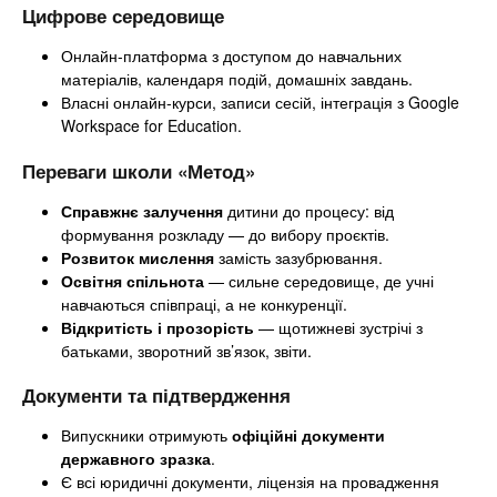
Цифрове середовище
Онлайн-платформа з доступом до навчальних
матеріалів, календаря подій, домашніх завдань.
Власні онлайн-курси, записи сесій, інтеграція з Google
Workspace for Education.
Переваги школи «Метод»
Справжнє залучення
дитини до процесу: від
формування розкладу — до вибору проєктів.
Розвиток мислення
замість зазубрювання.
Освітня спільнота
— сильне середовище, де учні
навчаються співпраці, а не конкуренції.
Відкритість і прозорість
— щотижневі зустрічі з
батьками, зворотний зв’язок, звіти.
Документи та підтвердження
Випускники отримують
офіційні документи
державного зразка
.
Є всі юридичні документи, ліцензія на провадження