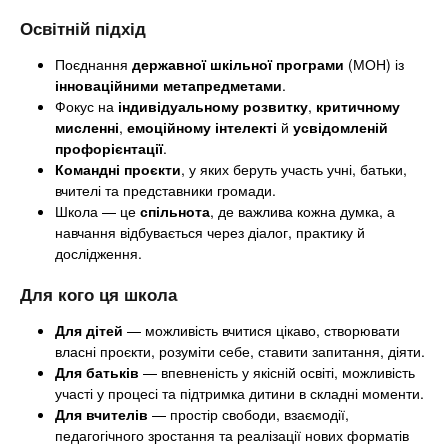
Освітній підхід
Поєднання
державної шкільної програми
(МОН) із
інноваційними метапредметами
.
Фокус на
індивідуальному розвитку
,
критичному
мисленні
,
емоційному інтелекті
й
усвідомленій
профорієнтації
.
Командні проєкти
, у яких беруть участь учні, батьки,
вчителі та представники громади.
Школа — це
спільнота
, де важлива кожна думка, а
навчання відбувається через діалог, практику й
дослідження.
Для кого ця школа
Для дітей
— можливість вчитися цікаво, створювати
власні проєкти, розуміти себе, ставити запитання, діяти.
Для батьків
— впевненість у якісній освіті, можливість
участі у процесі та підтримка дитини в складні моменти.
Для вчителів
— простір свободи, взаємодії,
педагогічного зростання та реалізації нових форматів