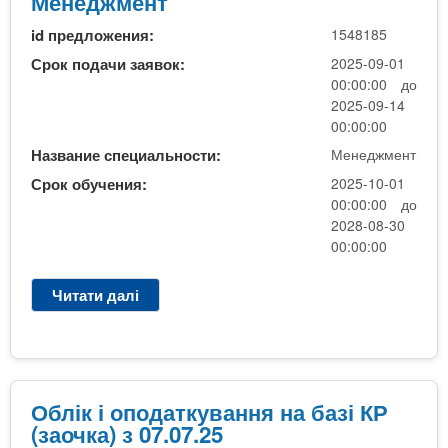
Менеджмент
м
к
у
id предложения:
1548185
е
т
Срок подачи заявок:
2025-09-01
и
00:00:00 до
н
2025-09-14
г
00:00:00
-
Название специальности:
Менеджмент
3
Срок обучения:
2025-10-01
х
00:00:00 до
в
2028-08-30
и
00:00:00
л
я
Читати далі
п
п
р
р
о
и
М
й
е
о
н
Облік і оподаткування на базі КР
м
е
(заочка) з 07.07.25
у