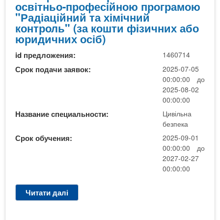
п
освітньо-професійною програмою
о
"Радіаційний та хімічний
д
контроль" (за кошти фізичних або
а
юридичних осіб)
т
id предложения:
1460714
к
у
Срок подачи заявок:
2025-07-05
в
00:00:00 до
а
2025-08-02
н
00:00:00
н
Название специальности:
Цивільна
я
безпека
Срок обучения:
2025-09-01
00:00:00 до
2027-02-27
00:00:00
Читати далі
п
р
о