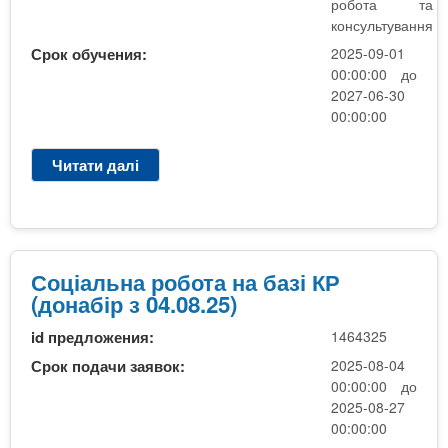
робота та
п
консультування
о
Срок обучения:
2025-09-01
с
00:00:00 до
л
2027-06-30
у
00:00:00
г
и
Читати далі
п
р
о
С
о
ц
Соціальна робота на базі КР
і
(донабір з 04.08.25)
а
id предложения:
1464325
л
ь
Срок подачи заявок:
2025-08-04
н
00:00:00 до
а
2025-08-27
р
00:00:00