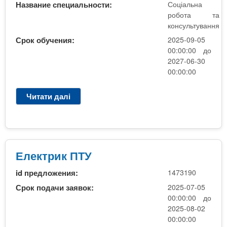
о
Название специальности:
Соціальна
б
робота та
о
консультування
т
Срок обучения:
2025-09-05
а
00:00:00 до
(
2027-06-30
з
00:00:00
а
о
Читати далі
п
ч
р
к
о
а
С
)
о
н
ц
Електрик ПТУ
а
і
б
id предложения:
1473190
а
а
л
Срок подачи заявок:
2025-07-05
з
ь
00:00:00 до
і
н
2025-08-02
К
а
00:00:00
Р