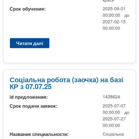
n
MBA
е
и
р
Срок обучения:
2025-09-01
х
t
і
00:00:00 до
Онлайн курси
а
з
2027-02-15
л
00:00:00
а
s
у
к
За кордоном
Читати далі
п
.
л
р
а
о
J
i
д
Т
і
р
Соціальна робота (заочка) на базі
n
в
а
КР з 07.07.25
н
id предложения:
1438624
с
f
п
Срок подачи заявок:
2025-07-07
о
00:00:00 до
o
р
2025-07-27
т
00:00:00
т
Название специальности:
Соціальна
а