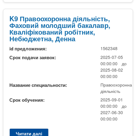
З
д
о
K9 Правоохоронна діяльність,
б
Фаховий молодший бакалавр,
у
Кваліфікований робітник,
т
Небюджетна, Денна
т
id предложения:
1562348
я
о
Срок подачи заявок:
2025-07-05
с
00:00:00 до
в
2025-08-02
і
00:00:00
т
Название специальности:
Правоохоронна
н
діяльність
ь
Срок обучения:
2025-09-01
о
00:00:00 до
-
2027-06-30
п
00:00:00
р
о
Читати далі
п