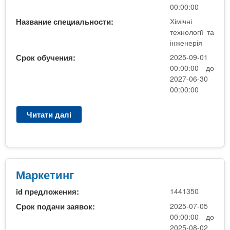
о
х
00:00:00
с
н
Название специальности:
Хімічні
н
о
технології та
о
л
інженерія
в
о
Срок обучения:
2025-09-01
і
г
00:00:00 до
К
і
2027-06-30
Р
ї
00:00:00
)
т
-
а
Д
Читати далі
п
і
о
р
н
д
о
ж
а
Х
е
т
і
н
к
м
Маркетинг
е
о
і
р
id предложения:
1441350
в
ч
і
и
н
Срок подачи заявок:
2025-07-05
я
й
і
00:00:00 до
(
н
т
2025-08-02