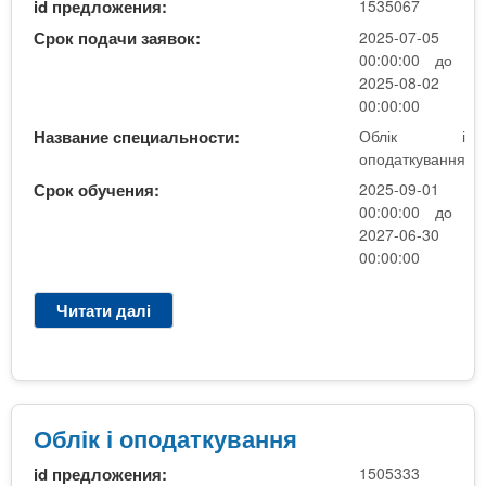
id предложения:
1535067
к
К
і
Срок подачи заявок:
2025-07-05
Р
о
00:00:00 до
(
п
2025-08-02
з
о
00:00:00
а
д
Название специальности:
Облік і
о
а
оподаткування
ч
т
к
Срок обучения:
2025-09-01
к
а
00:00:00 до
у
2027-06-30
)
в
00:00:00
з
а
0
н
7
Читати далі
п
н
.
р
я
0
о
н
7
О
а
.
б
б
2
л
Облік і оподаткування
а
5
і
з
id предложения:
1505333
к