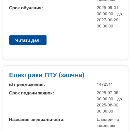
а
Срок обучения:
2025-09-01
ч
00:00:00 до
а
2027-06-29
н
00:00:00
н
я
Читати далі
п
П
р
Т
о
У
Е
П
С
Електрики ПТУ (заочна)
К
id предложения:
1472311
(
1
Срок подачи заявок:
2025-07-05
к
00:00:00 до
у
2025-08-02
р
00:00:00
с
Название специальности:
Електрична
)
інженерія