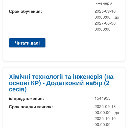
інженерія
Срок обучения:
2025-09-16
00:00:00 до
2027-06-30
00:00:00
Читати далі
п
р
о
Х
і
м
Хімічні технології та інженерія (на
і
основі КР) - Додатковий набір (2
ч
сесія)
н
id предложения:
1544955
і
т
Срок подачи заявок:
2025-09-18
е
00:00:00 до
х
2025-10-10
н
00:00:00