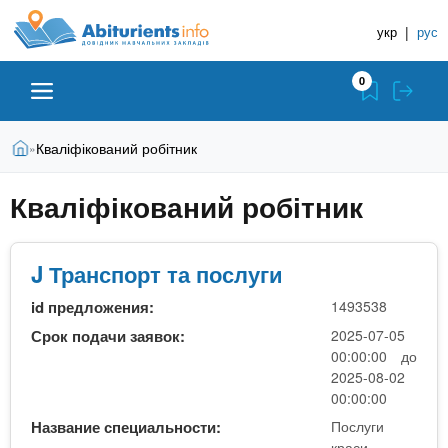
A
П
Д
е
укр
|
рус
о
b
р
в
е
0
й
і
i
т
д
и
В
Абітурієнту
Головна
Кваліфікований робітник
»
н
д
t
и
о
и
є
Кваліфікований робітник
о
ЗВО (ВНЗ)
т
к
u
с
у
Н
н
т
о
а
Коледжі
J Транспорт та послуги
r
в
в
н
id предложения:
1493538
ч
i
о
Курси
Срок подачи заявок:
2025-07-05
г
а
00:00:00 до
о
л
2025-08-02
e
м
Приватні школи
00:00:00
ь
а
Название специальности:
Послуги
т
н
краси