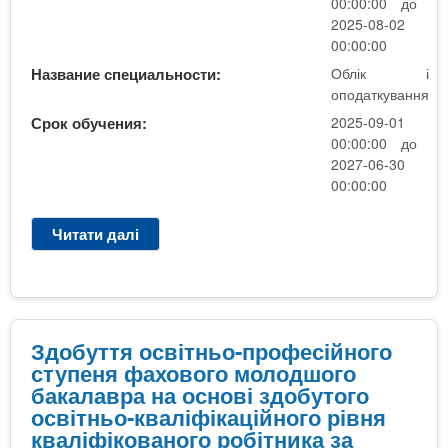
о
00:00:00 до
п
2025-08-02
о
00:00:00
д
Название специальности:
Облік і
а
оподаткування
т
Срок обучения:
2025-09-01
к
00:00:00 до
у
2027-06-30
в
00:00:00
а
н
Читати далі
п
н
р
я
о
О
б
л
Здобуття освітньо-професійного
і
ступеня фахового молодшого
к
бакалавра на основі здобутого
і
освітньо-кваліфікаційного рівня
о
кваліфікованого робітника за