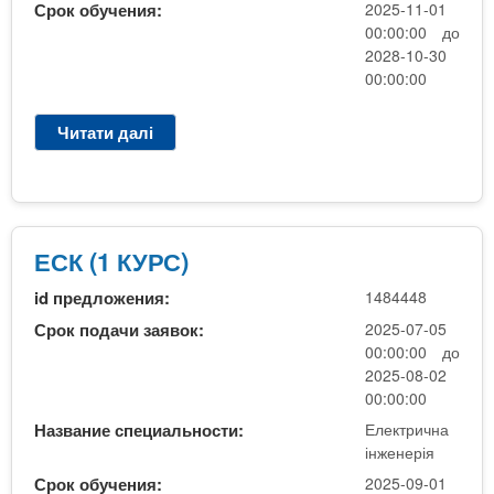
Срок обучения:
2025-11-01
00:00:00 до
2028-10-30
00:00:00
Читати далі
п
р
о
Е
л
е
ЕСК (1 КУРС)
к
id предложения:
1484448
т
р
Срок подачи заявок:
2025-07-05
и
00:00:00 до
к
2025-08-02
и
00:00:00
П
Название специальности:
Електрична
Т
інженерія
У
Срок обучения:
2025-09-01