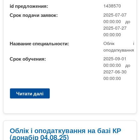
д
id предложения:
1438570
ж
м
Срок подачи заявок:
2025-07-07
е
00:00:00 до
н
2025-07-27
т
00:00:00
Название специальности:
Облік і
оподаткування
Срок обучения:
2025-09-01
00:00:00 до
2027-06-30
00:00:00
Читати далі
п
р
о
О
б
л
Облік і оподаткування на базі КР
і
(донабір 04.08.25)