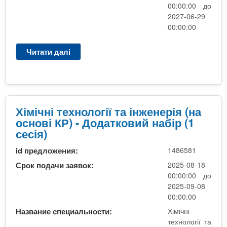
(
00:00:00 до
з
2027-06-29
а
00:00:00
о
ч
Читати далі
п
н
р
а
о
)
Е
С
К
Хімічні технології та інженерія (на
(
основі КР) - Додатковий набір (1
1
сесія)
К
id предложения:
1486581
У
Р
Срок подачи заявок:
2025-08-18
С
00:00:00 до
)
2025-09-08
00:00:00
Название специальности:
Хімічні
технології та