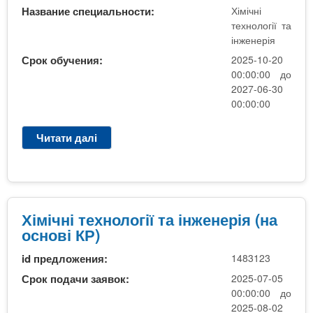
о
Название специальности:
Хімічні
л
технології та
о
інженерія
г
Срок обучения:
2025-10-20
і
00:00:00 до
ї
2027-06-30
т
00:00:00
а
і
Читати далі
п
н
р
ж
о
е
Х
н
і
е
м
Хімічні технології та інженерія (на
р
і
основі КР)
і
ч
я
id предложения:
1483123
н
(
і
Срок подачи заявок:
2025-07-05
н
т
00:00:00 до
а
е
2025-08-02