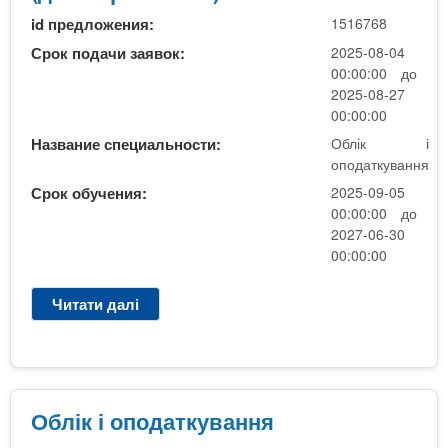
к
id предложения:
1516768
і
о
Срок подачи заявок:
2025-08-04
п
00:00:00 до
о
2025-08-27
д
00:00:00
а
Название специальности:
Облік і
т
оподаткування
к
Срок обучения:
2025-09-05
у
00:00:00 до
в
2027-06-30
а
00:00:00
н
н
Читати далі
п
я
р
н
о
а
О
б
б
а
л
Облік і оподаткування
з
і
і