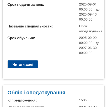
і
і
Срок подачи заявок:
2025-09-01
К
о
00:00:00 до
Р
п
2025-09-13
(
о
00:00:00
д
д
Название специальности:
Облік і
о
а
оподаткування
н
т
а
Срок обучения:
2025-09-22
к
б
00:00:00 до
у
2027-06-30
і
в
00:00:00
р
а
0
н
4
Читати далі
п
н
.
р
я
0
о
8
О
.
б
2
л
Облік і оподаткування
5
і
id предложения:
1505336
)
к
і
2025-09-23