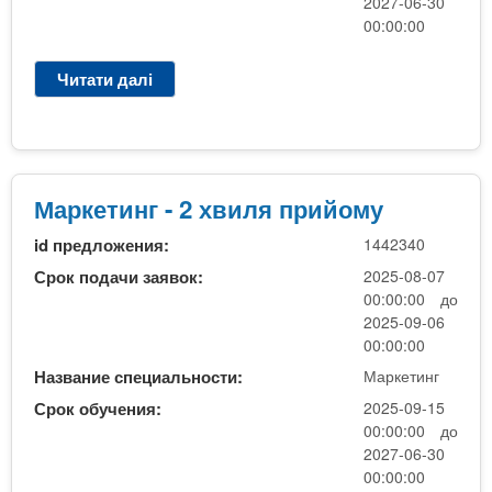
2027-06-30
00:00:00
Читати далі
п
р
о
М
а
р
Маркетинг - 2 хвиля прийому
к
id предложения:
1442340
е
т
Срок подачи заявок:
2025-08-07
и
00:00:00 до
н
2025-09-06
г
00:00:00
-
Название специальности:
Маркетинг
2
Срок обучения:
2025-09-15
х
00:00:00 до
в
2027-06-30
и
00:00:00
л