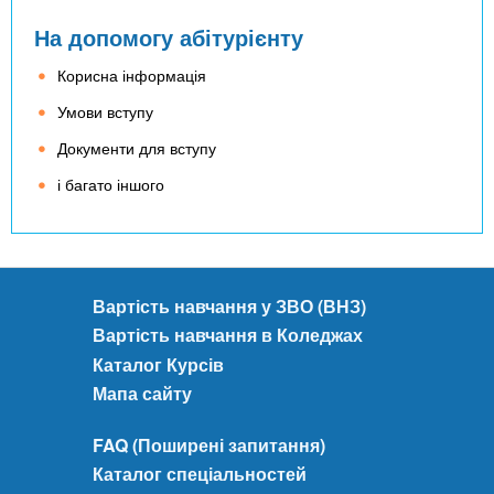
а
і
и
На допомогу абітурієнту
н
я
й
а
л
б
Корисна інформація
о
ь
а
с
н
Умови вступу
к
н
і
а
Документи для вступу
о
с
л
в
т
і багато іншого
а
і
ь
в
з
,
р
д
Д
,
о
р
К
б
у
Вартість навчання у ЗВО (ВНЗ)
в
у
г
Вартість навчання в Коледжах
а
т
и
л
Каталог Курсів
о
й
і
Мапа сайту
г
е
ф
о
т
і
FAQ (Поширені запитання)
о
а
к
с
п
Каталог спеціальностей
о