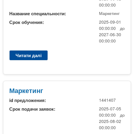
н
а
е
00:00:00
а
б
х
Название специальности:
Маркетинг
о
і
н
с
Срок обучения:
2025-09-01
р
о
н
00:00:00 до
(
л
о
2027-06-30
1
о
00:00:00
в
с
г
і
е
і
К
Читати далі
п
с
ї
Р
р
і
т
)
о
я
а
-
М
)
і
Д
а
н
о
р
Маркетинг
ж
д
к
е
а
id предложения:
1441407
е
н
т
т
Срок подачи заявок:
2025-07-05
е
к
и
00:00:00 до
р
о
н
2025-08-02
і
в
г
00:00:00
я
и