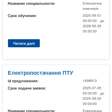
р
Название специальности:
Електрична
з
о
інженерія
0
б
7
Срок обучения:
2025-09-01
о
00:00:00 до
.
т
2028-06-29
0
а
00:00:00
7
н
.
а
2
Читати далі
п
б
5
р
а
о
з
Е
і
л
К
е
Електропостачання ПТУ
Р
к
(
id предложения:
1498913
т
д
р
Срок подачи заявок:
2025-07-05
о
и
00:00:00 до
н
к
2025-08-02
а
П
00:00:00
б
Т
Название специальности:
Електрична
і