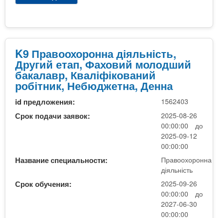
ф
р
е
о
с
K
і
9
й
П
K9 Правоохоронна діяльність,
н
р
Другий етап, Фаховий молодший
о
а
бакалавр, Кваліфікований
г
в
робітник, Небюджетна, Денна
о
о
с
id предложения:
1562403
о
т
х
Срок подачи заявок:
2025-08-26
у
о
00:00:00 до
п
р
2025-09-12
е
о
00:00:00
н
н
Название специальности:
Правоохоронна
я
н
діяльність
ф
а
а
Срок обучения:
2025-09-26
д
х
00:00:00 до
і
2027-06-30
о
я
00:00:00
в