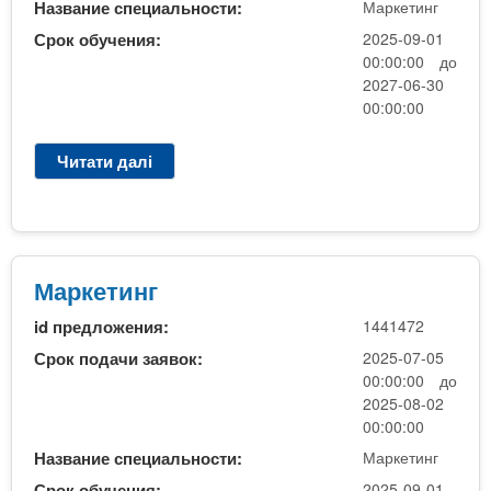
Название специальности:
Маркетинг
(
й
н
Срок обучения:
2025-09-01
н
а
00:00:00 до
а
о
2027-06-30
б
с
00:00:00
і
н
р
о
Читати далі
п
(
в
р
2
і
о
с
К
М
е
Р
а
с
)
р
Маркетинг
і
к
я
id предложения:
1441472
е
)
т
Срок подачи заявок:
2025-07-05
и
00:00:00 до
н
2025-08-02
г
00:00:00
Название специальности:
Маркетинг
Срок обучения:
2025-09-01