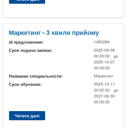
п
р
р
о
и
М
й
а
о
р
Маркетинг - 3 хвиля прийому
м
к
у
id предложения:
1483284
е
т
Срок подачи заявок:
2025-09-08
и
00:00:00 до
н
2025-10-07
г
00:00:00
-
Название специальности:
Маркетинг
2
Срок обучения:
2025-10-17
х
00:00:00 до
в
2027-06-30
и
00:00:00
л
я
Читати далі
п
п
р
р