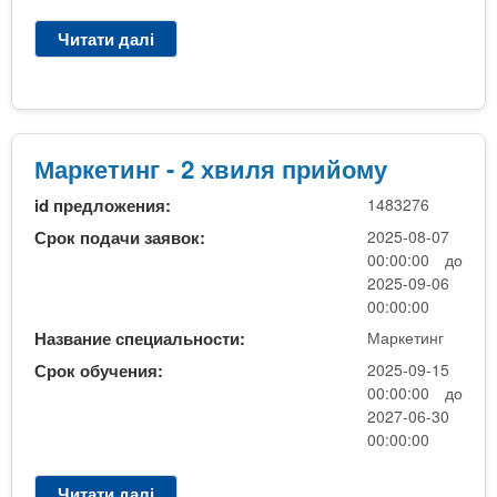
я
Читати далі
п
п
р
р
о
и
М
й
а
о
р
Маркетинг - 2 хвиля прийому
м
к
у
id предложения:
1483276
е
т
Срок подачи заявок:
2025-08-07
и
00:00:00 до
н
2025-09-06
г
00:00:00
-
Название специальности:
Маркетинг
2
Срок обучения:
2025-09-15
х
00:00:00 до
в
2027-06-30
и
00:00:00
л
я
Читати далі
п