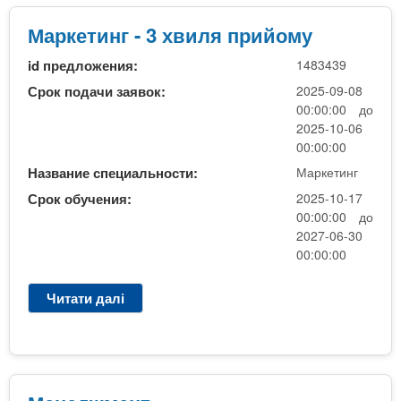
а
о
р
Маркетинг - 3 хвиля прийому
м
к
у
id предложения:
1483439
е
т
Срок подачи заявок:
2025-09-08
и
00:00:00 до
н
2025-10-06
г
00:00:00
-
Название специальности:
Маркетинг
3
Срок обучения:
2025-10-17
х
00:00:00 до
в
2027-06-30
и
00:00:00
л
я
Читати далі
п
п
р
р
о
и
М
й
а
о
р