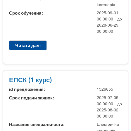
У
інженерія
р
з
Срок обучения:
2025-09-01
0
00:00:00 до
2028-06-29
4
00:00:00
.
0
8
Читати далі
п
.
р
2
о
5
Е
)
л
е
ЕПСК (1 курс)
к
id предложения:
1526655
т
р
Срок подачи заявок:
2025-07-05
о
00:00:00 до
п
2025-08-02
о
00:00:00
с
Название специальности:
Електрична
т
інженерія