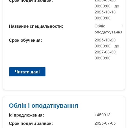
Срок подачи заявок:
о
00:00:00 до
п
2025-10-13
о
00:00:00
д
Название специальности:
Облік і
а
оподаткування
т
Срок обучения:
2025-10-20
к
00:00:00 до
у
2027-06-30
в
00:00:00
а
н
Читати далі
п
н
р
я
о
О
б
л
Облік і оподаткування
і
id предложения:
1450913
к
і
Срок подачи заявок:
2025-07-05