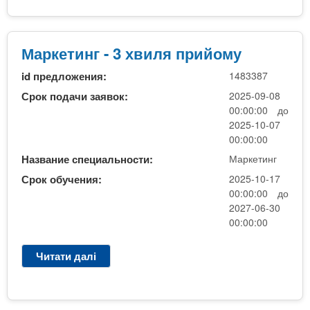
о
и
М
й
а
о
р
Маркетинг - 3 хвиля прийому
м
к
у
id предложения:
1483387
е
т
Срок подачи заявок:
2025-09-08
и
00:00:00 до
н
2025-10-07
г
00:00:00
-
Название специальности:
Маркетинг
3
Срок обучения:
2025-10-17
х
00:00:00 до
в
2027-06-30
и
00:00:00
л
я
Читати далі
п
п
р
р
о
и
М
й