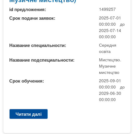
о
о
д
и
в
р
id предложения:
1499257
н
с
і
о
я
Срок подачи заявок:
2025-07-01
т
п
ч
о
00:00:00 до
е
о
е
с
2025-07-14
ц
в
н
в
00:00:00
т
н
и
і
в
Название специальности:
Середня
о
й
т
освіта
о
ї
т
а
)
з
Название подспециальности:
Мистецтво.
е
(
"
Музичне
а
р
М
н
мистецтво
г
м
и
а
а
Срок обучения:
2025-09-01
і
с
о
л
00:00:00 до
н
т
с
ь
2029-06-30
н
е
н
н
00:00:00
а
ц
о
о
в
т
в
ї
Читати далі
п
ч
в
і
с
р
а
о
б
е
о
н
.
а
р
С
н