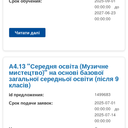
Срок обучения:
2025-09-01
(
і
00:00:00 до
М
д
2027-06-23
у
и
00:00:00
з
п
и
л
Читати далі
п
ч
о
р
н
м
о
е
у
А
м
м
4
и
о
.
А4.13 "Середня освіта (Музичне
с
л
1
мистецтво)" на основі базової
т
о
3
загальної середньої освіти (після 9
е
д
"
класів)
ц
ш
С
т
о
id предложения:
1499683
е
в
г
р
Срок подачи заявок:
2025-07-01
о
о
е
00:00:00 до
)
с
д
2025-07-14
"
п
н
00:00:00
н
е
я