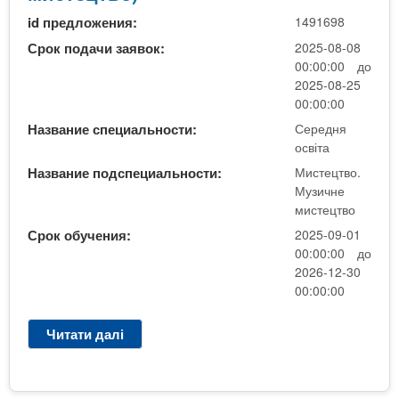
д
о
id предложения:
1491698
н
)
я
Срок подачи заявок:
2025-08-08
н
о
00:00:00 до
а
с
2025-08-25
о
в
00:00:00
с
і
н
Название специальности:
Середня
т
освіта
о
а
в
Название подспециальности:
Мистецтво.
(
і
Музичне
М
д
мистецтво
у
и
Срок обучения:
2025-09-01
з
п
00:00:00 до
и
л
2026-12-30
ч
о
00:00:00
н
м
е
а
Читати далі
п
м
м
р
и
а
о
с
г
С
т