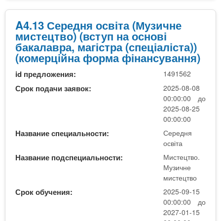
М
з
е
е
я
у
о
д
р
)
A4.13 Середня освіта (Музичне
з
в
н
е
мистецтво) (вступ на основі
и
о
ь
д
бакалавра, магістра (спеціаліста))
ч
ї
о
н
(комерційна форма фінансування)
н
з
ї
я
е
а
о
id предложения:
1491562
о
м
г
с
с
Срок подачи заявок:
2025-08-08
и
а
в
в
00:00:00 до
с
л
і
і
2025-08-25
т
ь
т
т
00:00:00
е
н
и
а
ц
Название специальности:
Середня
о
(
(
освіта
т
ї
с
М
в
с
Название подспециальности:
Мистецтво.
к
и
о
Музичне
е
о
с
)
мистецтво
р
р
т
е
Срок обучения:
2025-09-15
о
е
д
00:00:00 до
ч
ц
н
2027-01-15
е
т