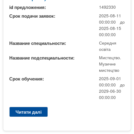
д
в
id предложения:
1492330
н
о
я
Срок подачи заявок:
2025-08-11
)
о
00:00:00 до
н
с
2025-08-15
а
в
00:00:00
б
і
а
Название специальности:
Середня
т
освіта
з
и
і
Название подспециальности:
Мистецтво.
(
1
Музичне
М
1
мистецтво
у
к
Срок обучения:
2025-09-01
з
л
00:00:00 до
и
а
2029-06-30
ч
с
00:00:00
н
і
е
в
Читати далі
п
м
р
и
о
с
С
т