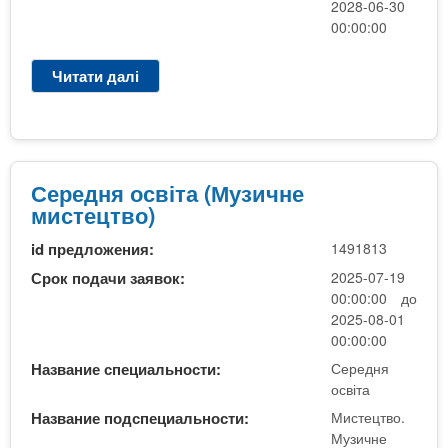
2028-06-30
ч
00:00:00
н
е
Читати далі
п
м
р
и
о
с
М
т
у
е
з
Середня освіта (Музичне
ц
и
мистецтво)
т
ч
в
id предложения:
1491813
н
о
е
Срок подачи заявок:
2025-07-19
)
м
00:00:00 до
и
2025-08-01
с
00:00:00
т
Название специальности:
Середня
е
освіта
ц
Название подспециальности:
Мистецтво.
т
Музичне