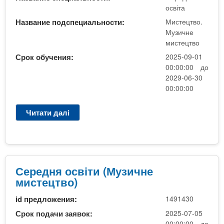
т
освіта
а
Название подспециальности:
Мистецтво.
(
Музичне
М
мистецтво
у
Срок обучения:
2025-09-01
з
00:00:00 до
и
2029-06-30
ч
00:00:00
н
е
Читати далі
п
м
р
и
о
с
С
т
е
е
р
Середня освіти (Музичне
ц
е
мистецтво)
т
д
в
id предложения:
1491430
н
о
я
Срок подачи заявок:
2025-07-05
)
о
00:00:00 до