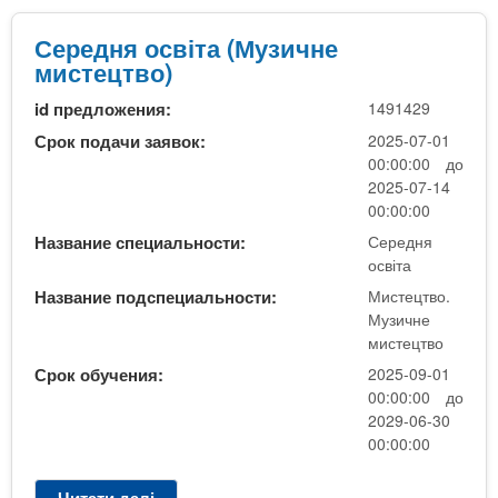
е
е
р
Середня освіта (Музичне
ц
е
мистецтво)
т
д
в
id предложения:
1491429
н
о
я
Срок подачи заявок:
2025-07-01
)
о
00:00:00 до
с
2025-07-14
в
00:00:00
і
Название специальности:
Середня
т
освіта
а
Название подспециальности:
Мистецтво.
(
Музичне
М
мистецтво
у
Срок обучения:
2025-09-01
з
00:00:00 до
и
2029-06-30
ч
00:00:00
н
е