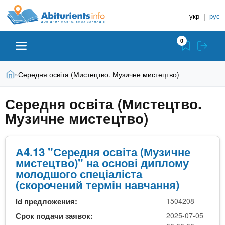
A
П
Д
е
укр
|
рус
о
b
р
в
е
0
й
і
i
т
д
и
В
Абітурієнту
Головна
Середня освіта (Мистецтво. Музичне мистецтво)
»
н
д
t
и
о
и
є
Середня освіта (Мистецтво.
о
ЗВО (ВНЗ)
т
к
u
с
Музичне мистецтво)
у
Н
н
т
о
а
Коледжі
r
в
в
А4.13 "Середня освіта (Музичне
н
мистецтво)" на основі диплому
ч
i
о
Курси
молодшого спеціаліста
г
а
(скорочений термін навчання)
о
л
e
м
Приватні школи
id предложения:
1504208
ь
а
Срок подачи заявок:
2025-07-05
т
н