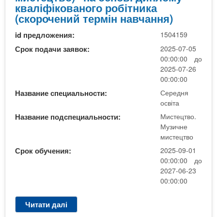
3
кваліфікованого робітника
"
(скорочений термін навчання)
С
id предложения:
1504159
е
р
Срок подачи заявок:
2025-07-05
е
00:00:00 до
д
2025-07-26
н
00:00:00
я
Название специальности:
Середня
о
освіта
с
Название подспециальности:
Мистецтво.
в
Музичне
і
мистецтво
т
Срок обучения:
2025-09-01
а
00:00:00 до
(
2027-06-23
М
00:00:00
у
з
Читати далі
п
и
р