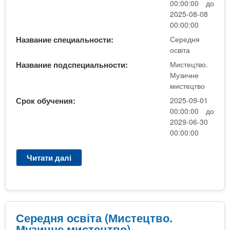
е
00:00:00 до
и
к
р
р
2025-08-08
ч
о
м
е
00:00:00
н
в
і
д
е
Название специальности:
Середня
а
н
н
освіта
м
н
н
я
и
о
Название подспециальности:
Мистецтво.
а
о
с
Музичне
г
в
с
т
мистецтво
о
ч
в
е
р
Срок обучения:
2025-09-01
а
і
ц
о
00:00:00 до
н
т
т
б
2029-06-30
н
а
в
і
00:00:00
я
(
о
т
)
М
)
н
Читати далі
п
у
"
и
р
з
н
к
о
и
а
а
С
ч
о
(
е
н
с
с
р
Середня освіта (Мистецтво.
е
н
к
е
Музичне мистецтво)
м