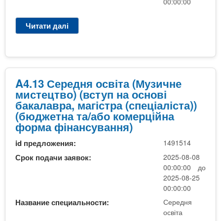
ь
00:00:00
н
в
о
и
о
ї
Читати далі
п
й
.
о
р
т
М
с
о
е
у
в
A
р
з
і
4
м
и
т
.
і
A4.13 Середня освіта (Музичне
ч
и
1
н
мистецтво) (вступ на основі
н
(
3
н
бакалавра, магістра (спеціаліста))
е
п
С
а
(бюджетна та/або комерційна
м
і
е
в
форма фінансування)
и
с
р
ч
с
л
id предложения:
1491514
е
а
т
я
д
н
Срок подачи заявок:
2025-08-08
е
9
н
н
00:00:00 до
ц
к
я
я
2025-08-25
т
л
о
)
00:00:00
в
а
с
(
о
Название специальности:
Середня
с
в
п
освіта
)
і
і