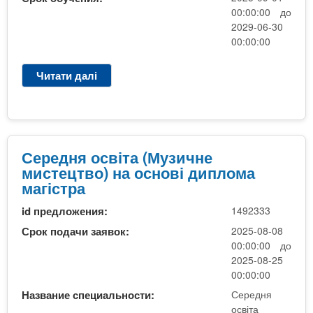
4
е
м
00:00:00 до
т
.
ц
а
2029-06-30
а
1
т
ф
00:00:00
/
3
в
і
а
М
о
н
Читати далі
п
б
и
)
а
р
о
с
(
н
о
к
т
б
с
A
о
е
ю
у
4
м
ц
д
в
С
е
Середня освіта (Музичне
т
ж
а
е
р
мистецтво) на основі диплома
в
е
н
р
ц
магістра
о
т
н
е
і
.
н
я
id предложения:
1492333
д
й
М
а
)
н
н
Срок подачи заявок:
2025-08-08
у
т
я
а
00:00:00 до
з
а
о
ф
2025-08-25
и
/
с
о
00:00:00
ч
а
в
р
н
Название специальности:
Середня
б
і
м
освіта
е