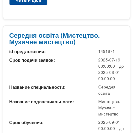
Читати далі
п
м
р
и
о
с
С
т
е
е
р
Середня освіта (Мистецтво.
ц
е
Музичне мистецтво)
т
д
в
id предложения:
1491871
н
о
я
Срок подачи заявок:
2025-07-19
)
о
00:00:00 до
с
2025-08-01
в
00:00:00
і
Название специальности:
Середня
т
освіта
а
Название подспециальности:
Мистецтво.
(
Музичне
М
мистецтво
у
Срок обучения:
2025-09-01
з
00:00:00 до
и