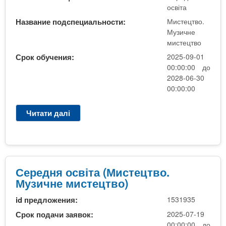
т
освіта
е
а
ц
Название подспециальности:
Мистецтво.
(
т
Музичне
М
в
мистецтво
и
о
Срок обучения:
2025-09-01
с
)
00:00:00 до
т
2028-06-30
е
00:00:00
ц
т
Читати далі
п
в
р
о
о
.
С
М
е
у
р
Середня освіта (Мистецтво.
з
е
Музичне мистецтво)
и
д
ч
id предложения:
1531935
н
н
я
Срок подачи заявок:
2025-07-19
е
о
00:00:00 до