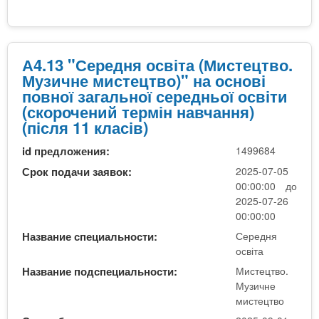
ч
о
н
А
е
4
м
.
А4.13 "Середня освіта (Мистецтво.
и
1
Музичне мистецтво)" на основі
с
3
повної загальної середньої освіти
т
"
(скорочений термін навчання)
е
С
(після 11 класів)
ц
е
т
id предложения:
1499684
р
в
е
Срок подачи заявок:
2025-07-05
о
д
00:00:00 до
)
н
2025-07-26
"
я
00:00:00
н
о
а
Название специальности:
Середня
с
освіта
о
в
с
Название подспециальности:
Мистецтво.
і
н
Музичне
т
о
мистецтво
а
в