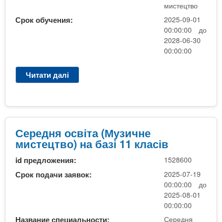
в
мистецтво
о
Срок обучения:
2025-09-01
(
00:00:00 до
б
2028-06-30
а
00:00:00
к
а
Читати далі
п
л
р
а
о
в
С
р
е
н
р
Середня освіта (Музичне
а
е
мистецтво) на базі 11 класів
б
д
а
id предложения:
1528600
н
з
я
Срок подачи заявок:
2025-07-19
і
о
00:00:00 до
Ф
с
2025-08-01
М
в
00:00:00
Б
і
)
Название специальности:
Середня