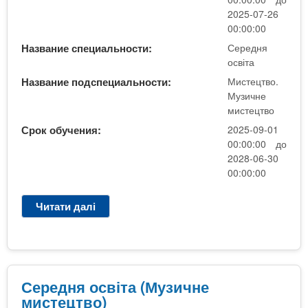
с
2025-07-26
в
00:00:00
і
Название специальности:
Середня
т
освіта
а
Название подспециальности:
Мистецтво.
(
Музичне
М
мистецтво
у
Срок обучения:
2025-09-01
з
00:00:00 до
и
2028-06-30
ч
00:00:00
н
е
Читати далі
п
м
р
и
о
с
С
т
е
е
р
Середня освіта (Музичне
ц
е
мистецтво)
т