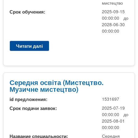
М
мистецтво
и
Срок обучения:
2025-09-15
с
00:00:00 до
т
2028-06-30
е
00:00:00
ц
т
Читати далі
п
в
р
о
о
.
С
М
е
у
р
Середня освіта (Мистецтво.
з
е
Музичне мистецтво)
и
д
ч
id предложения:
1531697
н
н
я
Срок подачи заявок:
2025-07-19
е
о
00:00:00 до
м
с
2025-08-01
и
в
00:00:00
с
і
т
Название специальности:
Середня