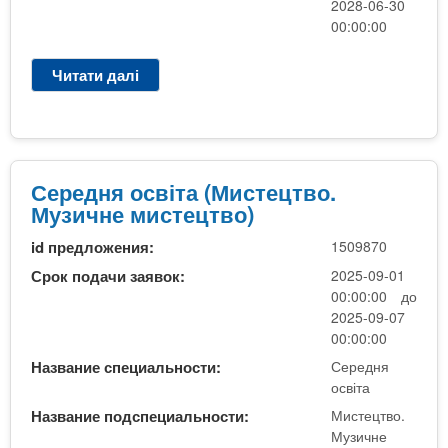
2028-06-30
ч
00:00:00
н
е
Читати далі
п
м
р
и
о
с
С
т
е
е
р
Середня освіта (Мистецтво.
ц
е
Музичне мистецтво)
т
д
в
id предложения:
1509870
н
о
я
Срок подачи заявок:
2025-09-01
)
о
00:00:00 до
с
2025-09-07
в
00:00:00
і
Название специальности:
Середня
т
освіта
а
Название подспециальности:
Мистецтво.
(
Музичне