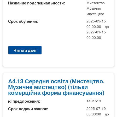
і
Название подспециальности:
Мистецтво.
в
т
с
Музичне
)
а
л
мистецтво
(
я
Срок обучения:
2025-09-15
М
1
00:00:00 до
у
1
2027-01-15
з
к
00:00:00
и
л
ч
а
Читати далі
п
н
с
р
е
і
о
м
в
A
и
)
4
с
.
А4.13 Середня освіта (Мистецтво.
т
1
Музичне мистецтво) (тільки
е
3
комерційна форма фінансування)
ц
С
т
id предложения:
1491513
е
в
р
Срок подачи заявок:
2025-07-19
о
е
00:00:00 до
)