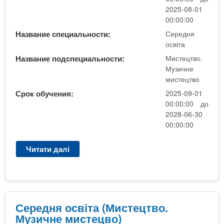
м
с
2025-08-01
и
в
00:00:00
с
і
т
Название специальности:
Середня
т
освіта
е
а
ц
Название подспециальности:
Мистецтво.
(
т
Музичне
М
в
мистецтво
и
о
Срок обучения:
2025-09-01
с
)
00:00:00 до
т
2028-06-30
е
00:00:00
ц
т
Читати далі
п
в
р
о
о
.
С
М
е
у
р
Середня освіта (Мистецтво.
з
е
Музичне мистецво)
и