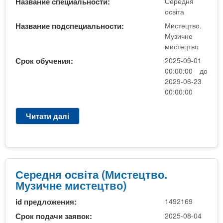
а
Название специальности:
Середня
ц
о
освіта
о
і
с
с
а
Название подспециальности:
Мистецтво.
в
н
Музичне
л
і
о
мистецтво
і
т
в
с
Срок обучения:
2025-09-01
а
і
т
00:00:00 до
(
д
а
2029-06-23
М
и
(
00:00:00
и
п
с
с
л
к
Читати далі
п
т
о
о
р
е
м
р
о
ц
у
о
А
т
к
ч
4
в
в
е
.
Середня освіта (Мистецтво.
о
а
н
1
Музичне мистецтво)
.
л
и
3
М
і
й
id предложения:
1492169
"
у
ф
т
С
Срок подачи заявок:
2025-08-04
з
і
е