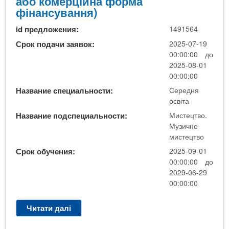
або комерційна форма
т
в
С
фінансування)
е
р
е
ц
а
id предложения:
1491564
р
т
,
е
Срок подачи заявок:
2025-07-19
в
м
д
00:00:00 до
о
а
н
2025-08-01
)
г
я
00:00:00
(
і
о
в
Название специальности:
Середня
с
с
освіта
с
т
в
т
р
Название подспециальности:
Мистецтво.
і
у
Музичне
а
т
п
мистецтво
(
а
н
с
Срок обучения:
2025-09-01
(
а
п
00:00:00 до
М
о
е
2029-06-29
и
с
ц
00:00:00
с
н
і
т
о
а
Читати далі
п
е
в
л
р
ц
і
і