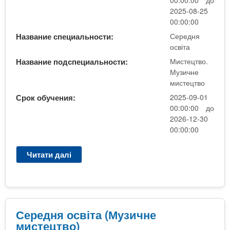
и
с
в
2025-08-25
ч
у
і
00:00:00
н
в
т
е
Название специальности:
Середня
а
а
освіта
м
н
(
и
Название подспециальности:
Мистецтво.
н
М
с
Музичне
я
у
т
мистецтво
)
з
е
Срок обучения:
2025-09-01
и
ц
00:00:00 до
ч
т
2026-12-30
н
в
00:00:00
е
о
м
Читати далі
п
и
р
с
о
т
С
е
е
ц
р
Середня освіта (Музичне
т
е
мистецтво)
в