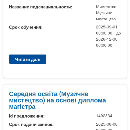
о
т
а
м
к
Название подспециальности:
Мистецтво.
а
ф
и
Музичне
о
A
і
с
мистецтво
м
4
н
т
е
Срок обучения:
2025-09-01
.
а
е
р
00:00:00 до
1
н
ц
ц
2026-12-30
3
с
т
і
00:00:00
М
у
в
й
и
в
о
н
Читати далі
п
с
а
а
р
т
н
ф
о
е
н
о
С
ц
я
р
е
т
)
м
р
Середня освіта (Музичне
в
а
е
мистецтво) на основі диплома
о
ф
д
магістра
.
і
н
М
н
id предложения:
1492334
я
у
а
о
Срок подачи заявок:
2025-08-08
з
н
с
00:00:00 до