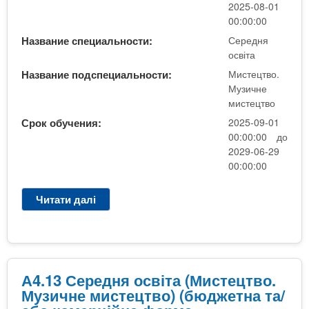
д
2025-08-01
(
н
00:00:00
в
я
с
Название специальности:
Середня
о
освіта
т
с
у
Название подспециальности:
Мистецтво.
в
п
Музичне
і
н
мистецтво
т
а
Срок обучения:
2025-09-01
а
о
00:00:00 до
(
с
2029-06-29
М
н
00:00:00
у
о
з
в
Читати далі
п
и
і
р
ч
б
о
н
а
А
е
к
4
м
а
.
А4.13 Середня освіта (Мистецтво.
и
л
1
Музичне мистецтво) (бюджетна та/
с
а
3