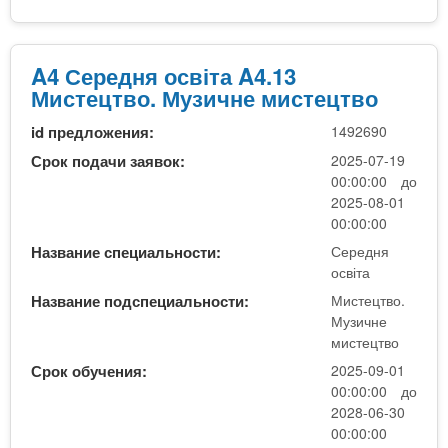
о
т
б
с
А
в
а
т
4
о
к
а
.
A4 Середня освіта A4.13
.
а
)
1
Мистецтво. Музичне мистецтво
М
л
)
3
у
а
(
id предложения:
1492690
С
з
в
к
е
Срок подачи заявок:
2025-07-19
и
р
о
р
00:00:00 до
ч
а
м
е
2025-08-01
н
,
е
д
00:00:00
е
м
р
н
м
Название специальности:
Середня
а
ц
я
освіта
и
г
і
о
с
і
Название подспециальности:
Мистецтво.
й
с
т
Музичне
с
н
в
е
мистецтво
т
а
і
ц
р
Срок обучения:
2025-09-01
ф
т
т
а
00:00:00 до
о
а
в
(
2028-06-30
р
(
о
с
00:00:00
м
М