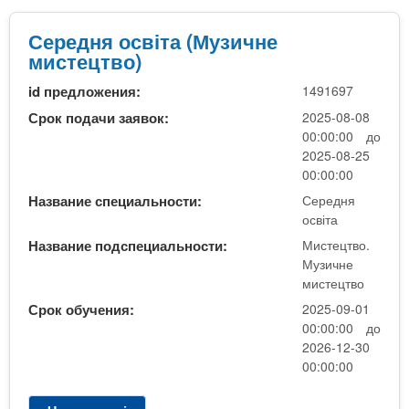
і
е
е
с
р
Середня освіта (Музичне
ц
т
е
мистецтво)
т
р
д
в
а
id предложения:
1491697
н
о
я
Срок подачи заявок:
2025-08-08
)
о
00:00:00 до
н
с
2025-08-25
а
в
00:00:00
о
і
с
Название специальности:
Середня
т
освіта
н
а
о
Название подспециальности:
Мистецтво.
(
в
Музичне
М
і
мистецтво
у
д
Срок обучения:
2025-09-01
з
и
00:00:00 до
и
п
2026-12-30
ч
л
00:00:00
н
о
е
м