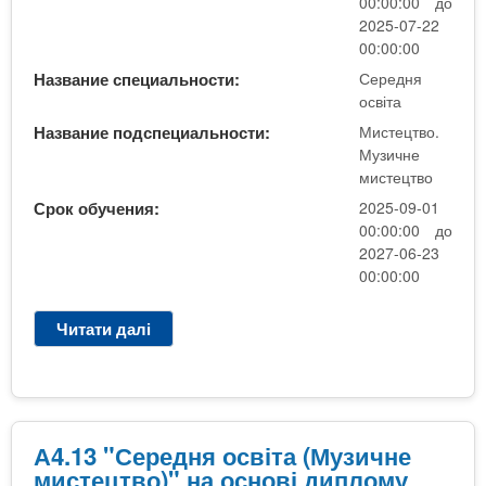
n
MBA
00:00:00 до
е
и
2025-07-22
р
х
t
00:00:00
і
Онлайн курси
а
з
Название специальности:
Середня
л
освіта
а
s
у
Название подспециальности:
Мистецтво.
к
За кордоном
Музичне
.
л
мистецтво
а
Срок обучения:
2025-09-01
i
д
00:00:00 до
2027-06-23
і
00:00:00
n
в
Читати далі
п
f
р
о
А
o
4
.
А4.13 "Середня освіта (Музичне
1
мистецтво)" на основі диплому