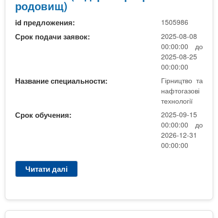
т
Г
родовищ)
а
а
Р
з
id предложения:
1505986
р
в
о
о
р
Срок подачи заявок:
2025-08-08
в
з
)
00:00:00 до
і
р
Г
2025-08-25
т
о
і
00:00:00
е
б
р
Название специальности:
Гірництво та
х
к
н
нафтогазові
н
а
и
технології
о
р
ц
Срок обучения:
2025-09-15
л
о
т
00:00:00 до
о
д
в
2026-12-31
г
о
о
00:00:00
і
в
т
ї
и
а
(
Читати далі
п
щ
н
В
р
)
а
і
о
ф
д
(
т
к
м
о