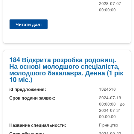
)
а
2028-07-07
д
р
00:00:00
к
о
р
д
и
Читати далі
п
о
т
р
в
а
о
и
р
G
щ
о
1
.
з
6
184 Відкрита розробка родовищ.
Н
р
В
На основі молодшого спеціаліста,
а
о
і
молодшого бакалавра. Денна (1 рік
о
б
д
10 міс.)
с
к
к
н
id предложения:
1324518
а
р
о
р
и
Срок подачи заявок:
2024-07-19
в
о
т
00:00:00 до
і
д
а
2024-07-31
м
о
р
00:00:00
о
в
о
Название специальности:
Гірництво
л
и
з
о
Срок обучения:
2024-09-23