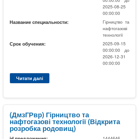
)
2025-08-25
Г
00:00:00
і
Название специальности:
Гірництво та
р
нафтогазові
н
технології
и
Срок обучения:
2025-09-15
ц
00:00:00 до
т
2026-12-31
в
00:00:00
о
т
Читати далі
п
а
р
н
о
а
(
ф
Д
т
м
(ДмзГРвр) Гірництво та
о
2
нафтогазові технології (Відкрита
г
з
розробка родовищ)
а
Г
з
id предложения:
1444646