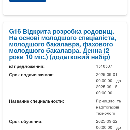
т
к
р
о
р
о
г
и
G
а
т
1
з
а
6
G16 Відкрита розробка родовищ.
о
р
В
На основі молодшого спеціаліста,
в
о
і
молодшого бакалавра, фахового
і
з
д
молодшого бакалавра. Денна (2
т
р
к
роки 10 міс.) (додатковий набір)
е
о
р
х
id предложения:
1518537
б
и
н
к
т
Срок подачи заявок:
2025-09-01
о
а
а
00:00:00 до
л
р
р
2025-09-15
о
о
о
00:00:00
г
д
з
Название специальности:
Гірництво та
і
о
р
нафтогазові
ї
в
о
технології
(
и
б
Срок обучения:
2025-09-22
В
щ
к
00:00:00 до
і