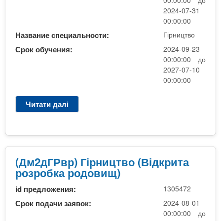
в
в
,
р
2024-07-31
о
і
м
о
00:00:00
г
м
о
з
о
Название специальности:
Гірництво
о
л
р
м
л
Срок обучения:
2024-09-23
о
о
о
о
00:00:00 до
д
б
л
д
2027-07-10
ш
к
о
ш
00:00:00
о
а
д
о
г
р
ш
г
Читати далі
п
о
о
о
о
р
б
д
г
с
о
а
о
о
п
1
к
в
б
е
8
а
и
а
ц
4
л
(Дм2дГРвр) Гірництво (Відкрита
щ
к
і
В
а
розробка родовищ)
.
а
а
і
в
Н
л
л
id предложения:
1305472
д
р
а
а
і
к
а
Срок подачи заявок:
2024-08-01
о
в
с
р
,
00:00:00 до
с
р
т