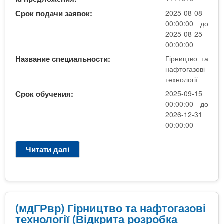
Р
о
в
Срок подачи заявок:
2025-08-08
в
р
00:00:00 до
і
)
2025-08-25
т
Г
00:00:00
е
і
Название специальности:
Гірництво та
х
р
нафтогазові
н
н
технології
о
и
Срок обучения:
2025-09-15
л
ц
00:00:00 до
о
т
2026-12-31
г
в
00:00:00
і
о
ї
т
(
Читати далі
п
а
В
р
н
і
о
а
д
(
ф
к
Д
т
р
м
(мдГРвр) Гірництво та нафтогазові
о
и
з
технології (Відкрита розробка
г