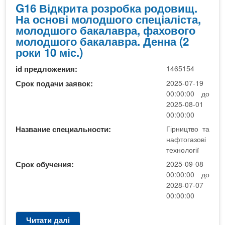
р
д
G16 Відкрита розробка родовищ.
г
и
Г
На основі молодшого спеціаліста,
а
т
Р
молодшого бакалавра, фахового
з
а
в
молодшого бакалавра. Денна (2
о
р
р
роки 10 міс.)
в
о
)
і
id предложения:
1465154
з
Г
т
р
і
Срок подачи заявок:
2025-07-19
е
о
р
00:00:00 до
х
б
н
2025-08-01
н
к
и
00:00:00
о
а
ц
Название специальности:
Гірництво та
л
р
т
нафтогазові
о
о
в
технології
г
д
о
Срок обучения:
2025-09-08
і
о
т
00:00:00 до
ї
в
а
2028-07-07
(
и
н
00:00:00
В
щ
а
і
)
ф
д
Читати далі
п