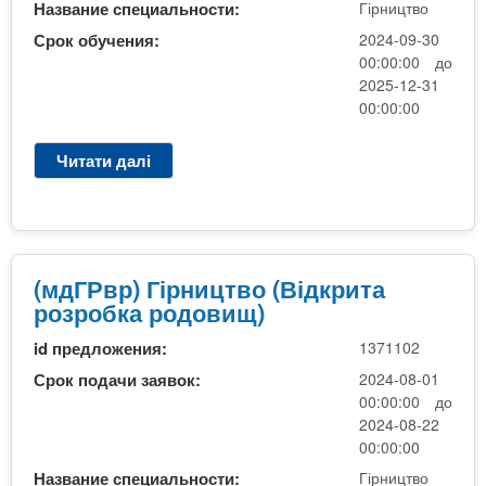
і
л
)
Название специальности:
Гірництво
з
б
р
а
р
а
Срок обучения:
2024-09-30
н
в
о
к
00:00:00 до
и
р
б
а
2025-12-31
ц
а
к
л
00:00:00
т
,
а
а
в
ф
р
в
Читати далі
п
о
а
о
р
р
(
х
д
а
о
В
о
о
.
(
і
в
в
Д
Д
д
о
и
е
2
(мдГРвр) Гірництво (Відкрита
к
г
щ
н
м
розробка родовищ)
р
о
)
н
д
и
м
а
id предложения:
1371102
Г
т
о
(
Р
Срок подачи заявок:
2024-08-01
а
л
2
в
00:00:00 до
р
о
р
р
2024-08-22
о
д
о
)
00:00:00
з
ш
к
Г
Название специальности:
Гірництво
р
о