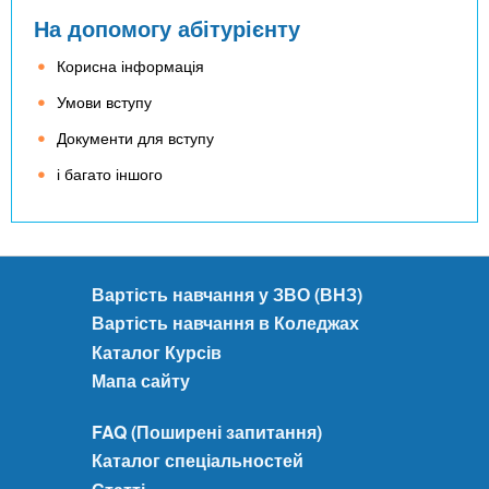
р
о
и
б
На допомогу абітурієнту
о
к
ц
і
б
и
т
р
Корисна інформація
к
1
в
)
а
Умови вступу
0
о
р
м
(
Документи для вступу
о
і
В
д
і багато іншого
с
і
о
.
д
в
)
к
и
р
щ
и
)
Вартість навчання у ЗВО (ВНЗ)
т
Вартість навчання в Коледжах
а
Каталог Курсів
р
о
Мапа сайту
з
р
FAQ (Поширені запитання)
о
Каталог спеціальностей
б