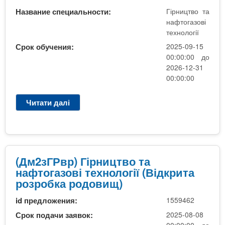
n
MBA
е
и
Название специальности:
Гірництво та
р
х
t
нафтогазові
і
Онлайн курси
технології
а
з
л
Срок обучения:
2025-09-15
а
s
у
00:00:00 до
к
За кордоном
2026-12-31
.
л
00:00:00
а
Читати далі
п
i
д
р
і
о
n
в
(
Д
м
(Дм2зГРвр) Гірництво та
f
2
нафтогазові технології (Відкрита
д
розробка родовищ)
o
Г
id предложения:
1559462
Р
в
Срок подачи заявок:
2025-08-08
р
00:00:00 до