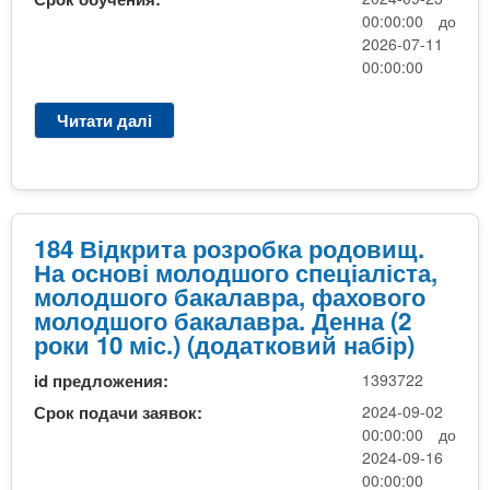
щ
р
д
00:00:00 до
)
о
ш
2026-07-11
б
00:00:00
о
к
г
а
о
Читати далі
п
р
с
р
о
п
о
д
е
1
о
ц
8
в
і
4
184 Відкрита розробка родовищ.
и
а
В
На основі молодшого спеціаліста,
щ
л
і
молодшого бакалавра, фахового
.
і
д
молодшого бакалавра. Денна (2
Н
с
к
роки 10 міс.) (додатковий набір)
а
т
р
о
а
id предложения:
1393722
и
с
,
т
Срок подачи заявок:
2024-09-02
н
м
а
00:00:00 до
о
о
р
2024-09-16
в
л
о
00:00:00
і