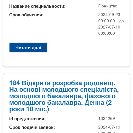
о
з
Название специальности:
Гірництво
м
д
р
о
Срок обучения:
2024-09-23
ш
о
л
00:00:00 до
о
б
о
2027-07-10
г
к
д
00:00:00
о
а
ш
б
р
о
Читати далі
п
а
о
г
р
к
д
о
о
а
о
с
1
л
в
п
8
а
и
е
4
184 Відкрита розробка родовищ.
в
щ
ц
В
На основі молодшого спеціаліста,
р
.
і
і
молодшого бакалавра, фахового
а
Н
а
д
молодшого бакалавра. Денна (2
,
а
л
к
роки 10 міс.)
ф
о
і
р
а
с
с
id предложения:
1324269
и
х
н
т
т
Срок подачи заявок:
2024-07-19
о
о
а
а
00:00:00 до