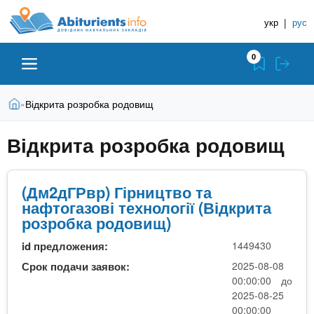
A
П
Д
е
укр
|
рус
о
b
р
в
е
0
й
і
i
т
д
и
В
Абітурієнту
Головна
Відкрита розробка родовищ
»
н
д
t
и
о
и
є
Відкрита розробка родовищ
о
ЗВО (ВНЗ)
т
к
u
с
у
Н
н
т
о
а
Коледжі
(Дм2дГРвр) Гірництво та
r
в
нафтогазові технології (Відкрита
в
н
розробка родовищ)
ч
i
о
Курси
г
а
id предложения:
1449430
о
л
e
Срок подачи заявок:
2025-08-08
м
Приватні школи
00:00:00 до
ь
а
2025-08-25
т
н
00:00:00