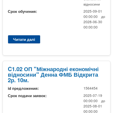
с
і
відносини
М
и
е
а
Срок обучения:
2025-09-01
н
к
г
00:00:00 до
и
о
і
2028-06-30
,
н
с
00:00:00
б
о
т
а
м
р
Читати далі
п
к
і
Н
р
а
ч
е
о
л
н
б
C
а
і
ю
1
в
в
д
.
р
C1.02 ОП "Міжнародні економічні
і
ж
0
,
відносини" Денна ФМБ Відкрита
д
е
2
д
2р. 10м.
н
т
О
е
о
н
id предложения:
1564454
П
н
с
а
"
н
Срок подачи заявок:
2025-07-19
и
1
М
а
00:00:00 до
н
р
і
2025-08-01
и
.
ж
00:00:00