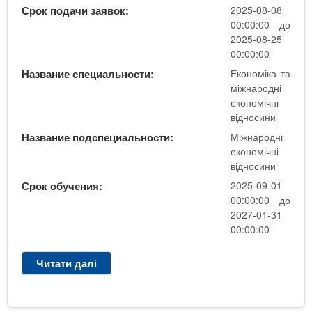
р
і
Срок подачи заявок:
2025-08-08
с
.
к
00:00:00 до
и
1
а
2025-08-25
н
0
т
00:00:00
и
м
а
Название специальности:
Економіка та
"
.
м
міжнародні
Д
і
економічні
е
ж
відносини
н
н
н
Название подспециальности:
Міжнародні
а
а
економічні
р
відносини
П
о
З
Срок обучения:
2025-09-01
д
С
00:00:00 до
н
О
2027-01-31
і
В
00:00:00
е
і
к
д
Читати далі
п
о
к
р
н
р
о
о
и
П