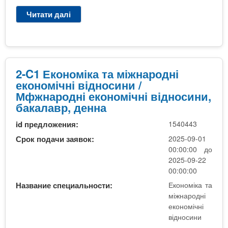
і
і
і
Читати далі
п
с
е
е
р
т
к
к
о
р
о
о
С
,
н
н
1
д
о
о
Е
2-C1 Економіка та міжнародні
е
м
м
к
економічні відносини /
н
і
і
о
Мфжнародні економічні відносини,
н
ч
ч
н
бакалавр, денна
а
н
н
о
і
і
id предложения:
1540443
м
в
в
і
Срок подачи заявок:
2025-09-01
і
і
к
00:00:00 до
д
д
а
2025-09-22
н
н
т
00:00:00
о
о
а
Название специальности:
Економіка та
с
с
м
міжнародні
и
и
і
економічні
н
н
ж
відносини
и
и
н