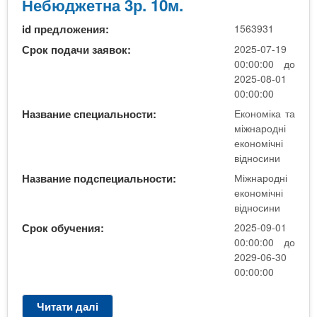
2
Небюджетна 3р. 10м.
н
1
О
о
р
id предложения:
1563931
П
с
.
"
Срок подачи заявок:
2025-07-19
и
4
М
00:00:00 до
н
м
і
2025-08-01
и
.
ж
00:00:00
"
н
Название специальности:
Економіка та
З
а
міжнародні
а
р
економічні
о
о
відносини
ч
д
н
Название подспециальности:
Міжнародні
н
а
економічні
і
відносини
Ф
е
М
Срок обучения:
2025-09-01
к
Б
00:00:00 до
о
Н
2029-06-30
н
е
00:00:00
о
б
м
ю
Читати далі
п
і
д