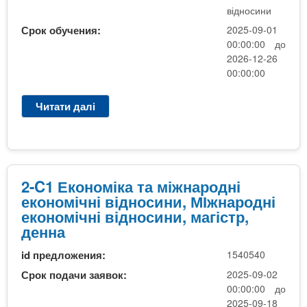
ж
відносини
н
Срок обучения:
2025-09-01
а
00:00:00 до
р
2026-12-26
о
00:00:00
д
н
Читати далі
п
і
р
е
о
к
C
о
1
н
Е
2-C1 Економіка та міжнародні
о
к
економічні відносини, МІжнародні
м
о
економічні відносини, магістр,
і
н
денна
ч
о
н
id предложения:
1540540
м
і
і
Срок подачи заявок:
2025-09-02
в
к
00:00:00 до
і
а
2025-09-18