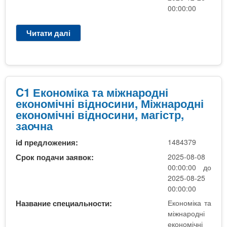
д
00:00:00
н
о
Читати далі
п
с
р
и
о
н
C
и
1
Е
C1 Економіка та міжнародні
к
економічні відносини, Міжнародні
о
економічні відносини, магістр,
н
заочна
о
id предложения:
1484379
м
і
Срок подачи заявок:
2025-08-08
к
00:00:00 до
а
2025-08-25
т
00:00:00
а
Название специальности:
Економіка та
м
міжнародні
і
економічні