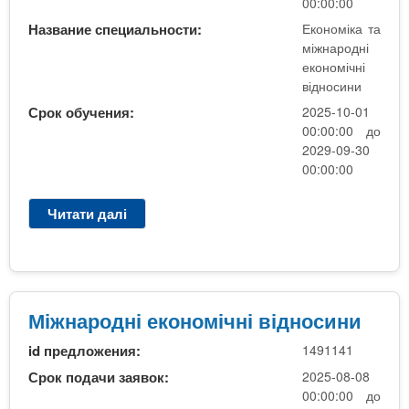
н
00:00:00
і
Название специальности:
Економіка та
е
міжнародні
к
економічні
о
відносини
н
Срок обучения:
2025-10-01
о
00:00:00 до
м
2029-09-30
і
00:00:00
ч
н
Читати далі
п
і
р
в
о
і
М
д
і
н
ж
Міжнародні економічні відносини
о
н
с
id предложения:
1491141
а
и
р
Срок подачи заявок:
2025-08-08
н
о
00:00:00 до
и