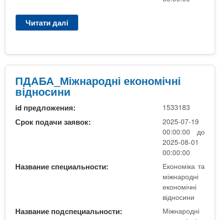
м
о
і
д
Читати далі
п
ч
н
р
н
і
о
і
е
П
в
к
Д
і
о
А
ПДАБА_Міжнародні економічні
д
н
Б
відносини
н
о
А
о
м
id предложения:
1533183
_
с
і
М
Срок подачи заявок:
2025-07-19
и
ч
і
00:00:00 до
н
н
ж
2025-08-01
и
і
н
00:00:00
в
а
Название специальности:
Економіка та
і
р
міжнародні
д
о
економічні
н
д
відносини
о
н
Название подспециальности:
Міжнародні
с
і