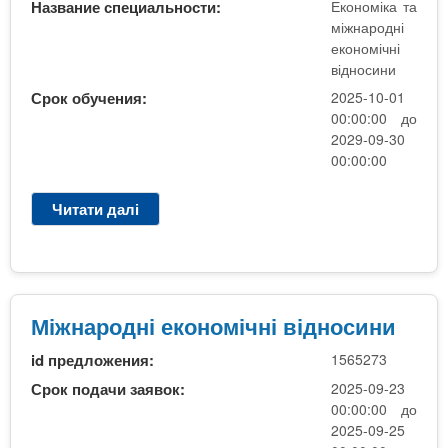
n
MBA
е
Название специальности:
Економіка та
и
р
міжнародні
х
t
і
економічні
Онлайн курси
а
з
відносини
л
а
s
Срок обучения:
2025-10-01
у
00:00:00 до
к
За кордоном
2029-09-30
.
л
00:00:00
а
i
д
Читати далі
п
р
і
о
n
в
М
і
f
ж
Міжнародні економічні відносини
н
id предложения:
1565273
а
o
р
Срок подачи заявок:
2025-09-23
о
00:00:00 до
д
2025-09-25