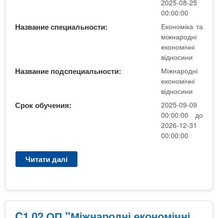
м
2025-08-25
о
в
і
00:00:00
с
і
к
Название специальности:
Економіка та
и
д
а
міжнародні
н
н
т
економічні
и
о
а
відносини
/
с
м
М
Название подспециальности:
Міжнародні
и
і
і
економічні
н
ж
відносини
ж
и
н
н
Срок обучения:
2025-09-09
,
а
а
00:00:00 до
м
р
р
2026-12-31
а
о
о
00:00:00
г
д
д
і
н
н
Читати далі
п
с
і
і
р
т
е
е
о
р
к
к
C
,
о
о
1
д
н
н
.
е
C1.02 ОП "Міжнародні економічні
о