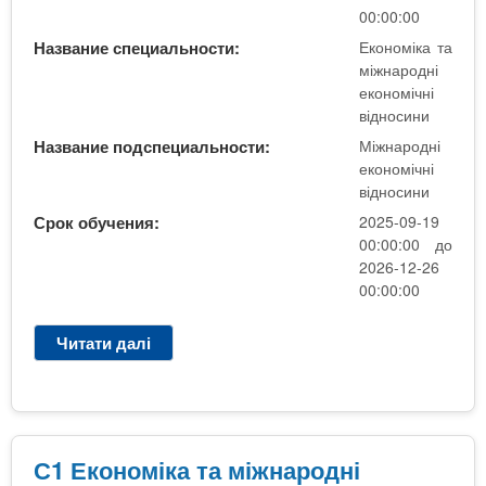
д
т
00:00:00
н
а
Название специальности:
Економіка та
о
м
міжнародні
с
і
економічні
и
ж
відносини
н
н
Название подспециальности:
Міжнародні
и
а
економічні
,
р
відносини
М
о
і
Срок обучения:
2025-09-19
д
ж
00:00:00 до
н
2026-12-26
н
і
00:00:00
а
е
р
к
о
Читати далі
п
о
д
р
н
н
о
о
і
2
м
е
-
і
к
C
С1 Економіка та міжнародні
ч
о
1