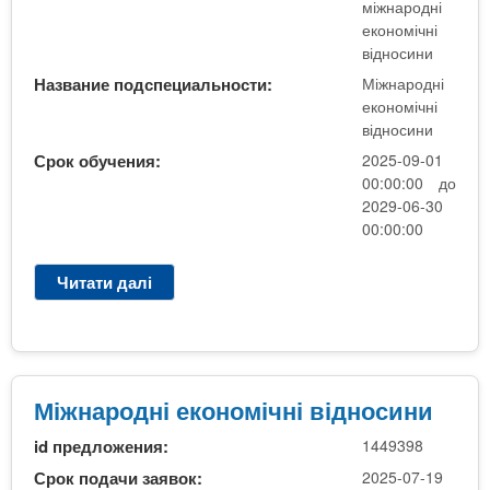
е
міжнародні
к
економічні
о
відносини
н
Название подспециальности:
Міжнародні
о
економічні
м
відносини
і
Срок обучения:
2025-09-01
ч
00:00:00 до
н
2029-06-30
і
00:00:00
в
і
Читати далі
п
д
р
н
о
о
М
с
і
и
ж
Міжнародні економічні відносини
н
н
и
id предложения:
1449398
а
р
Срок подачи заявок:
2025-07-19