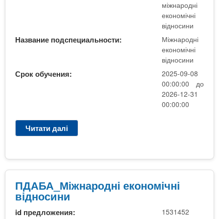
а
міжнародні
а
р
економічні
о
о
відносини
ч
д
н
Название подспециальности:
Міжнародні
н
а
економічні
і
відносини
П
е
З
Срок обучения:
2025-09-08
к
С
00:00:00 до
о
О
2026-12-31
н
Н
00:00:00
о
е
м
б
Читати далі
п
і
ю
р
ч
д
о
н
ж
Е
і
е
к
в
т
о
ПДАБА_Міжнародні економічні
і
н
н
відносини
д
а
о
н
3
id предложения:
1531452
м
о