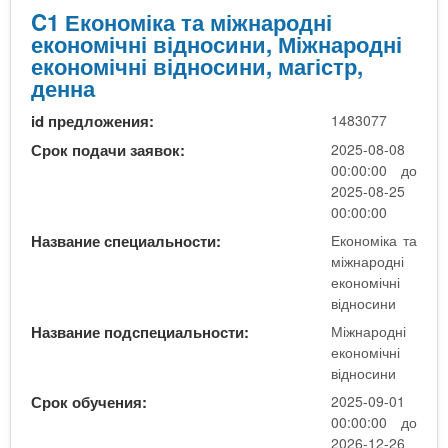
ж
C1 Економіка та міжнародні
н
н
економічні відносини, Міжнародні
и
а
економічні відносини, магістр,
р
денна
о
id предложения:
1483077
д
н
Срок подачи заявок:
2025-08-08
і
00:00:00 до
е
2025-08-25
к
00:00:00
о
Название специальности:
Економіка та
н
міжнародні
о
економічні
м
відносини
і
Название подспециальности:
Міжнародні
ч
економічні
н
відносини
і
Срок обучения:
2025-09-01
в
00:00:00 до
і
2026-12-26