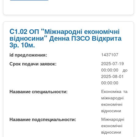
р
ч
ж
о
н
е
C
і
т
1
в
н
.
C1.02 ОП "Міжнародні економічні
і
а
0
відносини" Денна ПЗСО Відкрита
д
2
2
3р. 10м.
н
р
О
о
.
id предложения:
1437107
П
с
1
"
Срок подачи заявок:
2025-07-19
и
0
М
00:00:00 до
н
м
і
2025-08-01
и
.
ж
00:00:00
"
н
Название специальности:
Економіка та
Д
а
міжнародні
е
р
економічні
н
о
відносини
н
д
а
Название подспециальности:
Міжнародні
н
Ф
економічні
і
відносини
М
е