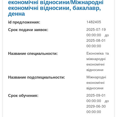
економічні відносини/Міжнародні
н
н
Е
економічні відносини, бакалавр,
і
о
к
денна
в
м
о
і
id предложения:
1482405
і
н
д
ч
о
Срок подачи заявок:
2025-07-19
н
н
м
00:00:00 до
о
і
і
2025-08-01
с
в
к
00:00:00
и
і
а
Название специальности:
Економіка та
н
д
т
міжнародні
и
н
а
економічні
,
о
м
відносини
М
с
і
і
Название подспециальности:
Міжнародні
и
ж
ж
економічні
н
н
відносини
н
и
а
а
Срок обучения:
2025-09-01
,
р
р
00:00:00 до
м
о
о
2029-06-30
а
д
д
00:00:00
г
н
н