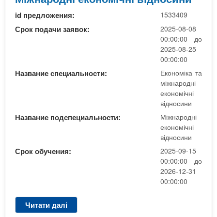
н
и
id предложения:
1533409
а
р
Срок подачи заявок:
2025-08-08
о
00:00:00 до
д
2025-08-25
н
00:00:00
і
Название специальности:
Економіка та
е
міжнародні
к
економічні
о
відносини
н
Название подспециальности:
Міжнародні
о
економічні
м
відносини
і
Срок обучения:
2025-09-15
ч
00:00:00 до
н
2026-12-31
і
00:00:00
в
і
Читати далі
п
д
р