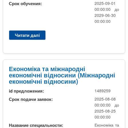
Б
Срок обучения:
2025-09-01
к
В
00:00:00 до
о
і
2029-06-30
н
д
00:00:00
о
к
м
р
Читати далі
п
і
и
р
ч
т
о
н
а
C
і
2
1
в
р
.
Економіка та міжнародні
і
.
0
економічні відносини (Міжнародні
д
1
2
економічні відносини)
н
0
О
о
м
id предложения:
1489259
П
с
.
"
Срок подачи заявок:
2025-08-08
и
М
00:00:00 до
н
і
2025-08-25
и
ж
00:00:00
"
н
Название специальности:
Економіка та
З