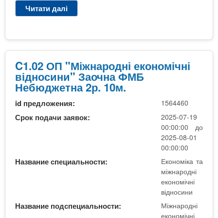
м
р
Читати далі
п
а
і
о
р
в
ч
д
о
р
н
н
C
,
і
і
1
д
в
е
.
е
C1.02 ОП "Міжнародні економічні
і
к
0
н
відносини" Заочна ФМБ
д
о
2
н
Небюджетна 2р. 10м.
н
н
О
а
о
о
id предложения:
1564460
П
с
м
"
Срок подачи заявок:
2025-07-19
и
і
М
00:00:00 до
н
ч
і
2025-08-01
и
н
ж
00:00:00
"
і
н
Название специальности:
Економіка та
З
в
а
міжнародні
а
і
р
економічні
о
д
о
відносини
ч
н
д
н
Название подспециальности:
Міжнародні
о
н
а
економічні