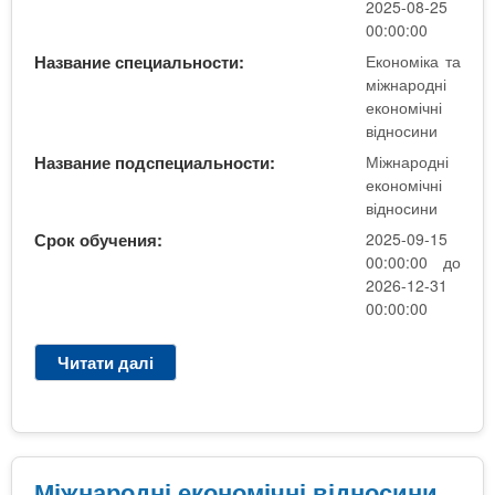
д
2025-08-25
н
00:00:00
і
Название специальности:
Економіка та
е
міжнародні
к
економічні
о
відносини
н
Название подспециальности:
Міжнародні
о
економічні
м
відносини
і
Срок обучения:
2025-09-15
ч
00:00:00 до
н
2026-12-31
і
00:00:00
в
і
Читати далі
п
д
р
н
о
о
М
с
і
и
ж
Міжнародні економічні відносини
н