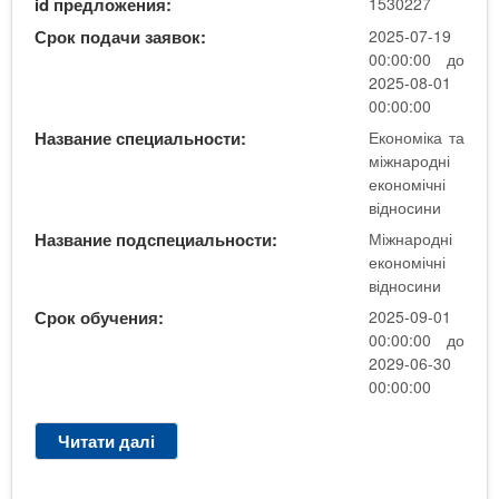
id предложения:
1530227
_
с
М
Срок подачи заявок:
2025-07-19
и
і
00:00:00 до
н
ж
2025-08-01
и
н
00:00:00
а
Название специальности:
Економіка та
р
міжнародні
о
економічні
д
відносини
н
Название подспециальности:
Міжнародні
і
економічні
е
відносини
к
Срок обучения:
2025-09-01
о
00:00:00 до
н
2029-06-30
о
00:00:00
м
і
Читати далі
п
ч
р
н
о
і