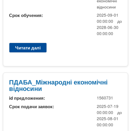
економічні
и
е
відносини
н
к
Срок обучения:
2025-09-01
и
о
00:00:00 до
)
н
2028-06-30
о
00:00:00
м
і
Читати далі
п
ч
р
н
о
і
П
в
Д
і
А
ПДАБА_Міжнародні економічні
д
Б
відносини
н
А
о
id предложения:
1560731
_
с
М
Срок подачи заявок:
2025-07-19
и
і
00:00:00 до
н
ж
2025-08-01
и
н
00:00:00