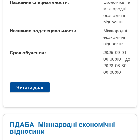
а
Название специальности:
Економіка та
р
міжнародні
о
економічні
д
відносини
н
Название подспециальности:
Міжнародні
і
економічні
е
відносини
к
Срок обучения:
2025-09-01
о
00:00:00 до
н
2028-06-30
о
00:00:00
м
і
Читати далі
п
ч
р
н
о
і
П
в
Д
і
А
ПДАБА_Міжнародні економічні
д
Б
відносини
н
А
о