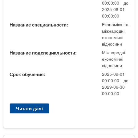
о
00:00:00 до
д
2025-08-01
н
00:00:00
і
Название специальности:
Економіка та
е
міжнародні
к
економічні
о
відносини
н
Название подспециальности:
Міжнародні
о
економічні
м
відносини
і
Срок обучения:
2025-09-01
ч
00:00:00 до
н
2029-06-30
і
00:00:00
в
і
Читати далі
п
д
р
н
о
о
М
с
і
и