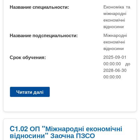
"
4
н
Название специальности:
Економіка та
Д
м
а
міжнародні
е
.
р
економічні
н
о
відносини
н
д
а
Название подспециальности:
Міжнародні
н
М
економічні
і
відносини
а
е
г
Срок обучения:
2025-09-01
к
і
00:00:00 до
о
с
2028-06-30
н
т
00:00:00
о
р
м
В
Читати далі
п
і
і
р
ч
д
о
н
к
C
і
р
1
в
и
.
C1.02 ОП "Міжнародні економічні
і
т
0
відносини" Заочна ПЗСО
д
а