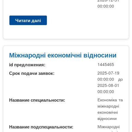
і
00:00:00
в
і
Читати далі
п
д
р
н
о
о
М
с
і
и
ж
Міжнародні економічні відносини
н
н
и
id предложения:
1445465
а
р
Срок подачи заявок:
2025-07-19
о
00:00:00 до
д
2025-08-01
н
00:00:00
і
Название специальности:
Економіка та
е
міжнародні
к
економічні
о
відносини
н
Название подспециальности:
Міжнародні
о