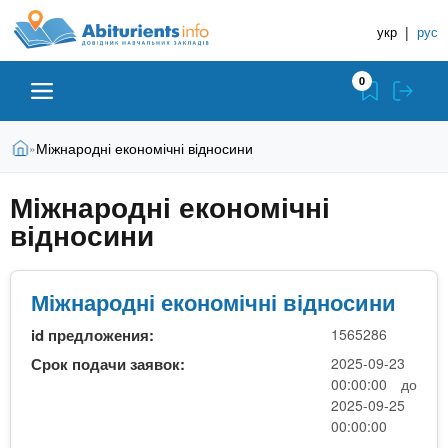
A
П
Д
е
укр
|
рус
о
b
р
в
е
0
й
і
i
т
д
и
В
Абітурієнту
Головна
Міжнародні економічні відносини
»
н
д
t
и
о
и
є
Міжнародні економічні
о
ЗВО (ВНЗ)
т
к
u
с
відносини
у
Н
н
т
о
а
Коледжі
r
в
в
Міжнародні економічні відносини
н
ч
i
о
Курси
id предложения:
1565286
г
а
Срок подачи заявок:
2025-09-23
о
л
e
00:00:00 до
м
Приватні школи
ь
2025-09-25
а
00:00:00
т
н