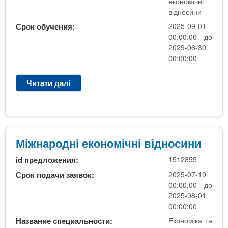
економічні
м
відносини
і
Срок обучения:
2025-09-01
ч
00:00:00 до
н
2029-06-30
і
00:00:00
в
і
Читати далі
п
д
р
н
о
о
М
с
і
и
ж
Міжнародні економічні відносини
н
н
и
id предложения:
1512855
а
р
Срок подачи заявок:
2025-07-19
о
00:00:00 до
д
2025-08-01
н
00:00:00
і
Название специальности:
Економіка та