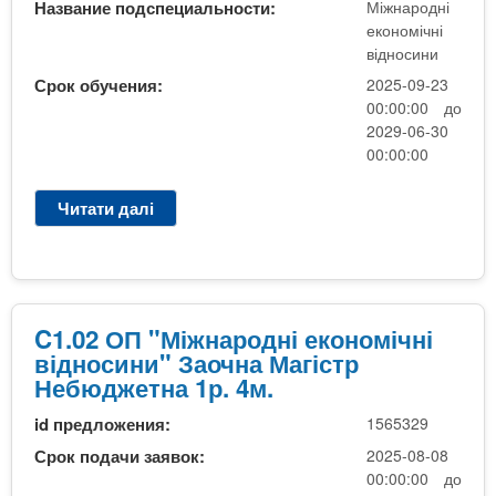
,
Название подспециальности:
Міжнародні
,
а
М
економічні
м
р
відносини
І
а
о
ж
Срок обучения:
2025-09-23
г
д
н
00:00:00 до
і
н
а
2029-06-30
с
і
р
00:00:00
т
е
о
р
к
д
Читати далі
п
,
о
н
р
з
н
і
о
а
о
е
2
о
м
к
-
ч
і
о
C
н
C1.02 ОП "Міжнародні економічні
ч
н
1
а
відносини" Заочна Магістр
н
о
Е
Небюджетна 1р. 4м.
і
м
к
в
і
id предложения:
1565329
о
і
ч
н
Срок подачи заявок:
2025-08-08
д
н
о
00:00:00 до
н
і