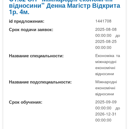
о
0
н
відносини" Денна Магістр Відкрита
м
м
2
н
1р. 4м.
і
і
О
а
ч
ч
id предложения:
1441708
П
н
н
"
Срок подачи заявок:
2025-08-08
і
і
М
00:00:00 до
в
в
і
2025-08-25
і
і
ж
00:00:00
д
д
н
Название специальности:
Економіка та
н
н
а
міжнародні
о
о
р
економічні
с
с
о
відносини
и
и
д
н
Название подспециальности:
Міжнародні
н
н
и
економічні
и
і
відносини
/
,
е
М
Срок обучения:
2025-09-09
б
к
ф
00:00:00 до
а
о
ж
2026-12-31
к
н
н
00:00:00
а
о
а
л