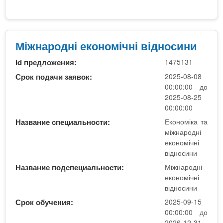
н
о
о
М
с
і
и
ж
Міжнародні економічні відносини
н
н
и
id предложения:
1475131
а
р
Срок подачи заявок:
2025-08-08
о
00:00:00 до
д
2025-08-25
н
00:00:00
і
Название специальности:
Економіка та
е
міжнародні
к
економічні
о
відносини
н
Название подспециальности:
Міжнародні
о
економічні
м
відносини
і
Срок обучения:
2025-09-15
ч
00:00:00 до
н
2026-12-31