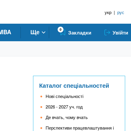
укр
|
рус
0
MBA
Ще
Закладки
Увійти
Каталог спеціальностей
Нові спеціальності
2026 - 2027 уч. год
Де вчать, чому вчать
Перспективи працевлаштування і