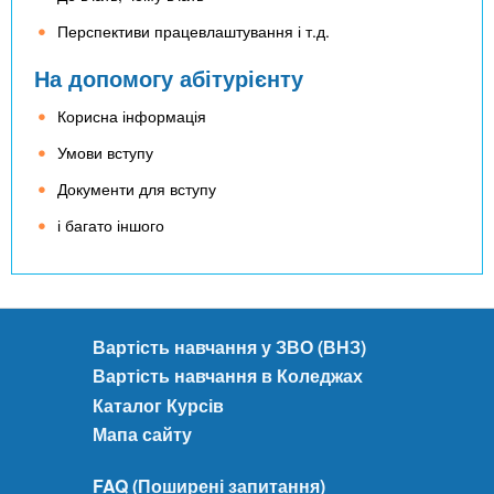
n
MBA
е
и
р
Перспективи працевлаштування і т.д.
х
t
і
Онлайн курси
На допомогу абітурієнту
а
з
л
а
s
Корисна інформація
у
к
За кордоном
Умови вступу
.
л
Документи для вступу
а
і багато іншого
i
д
і
n
в
Вартість навчання у ЗВО (ВНЗ)
f
Вартість навчання в Коледжах
Каталог Курсів
o
Мапа сайту
FAQ (Поширені запитання)