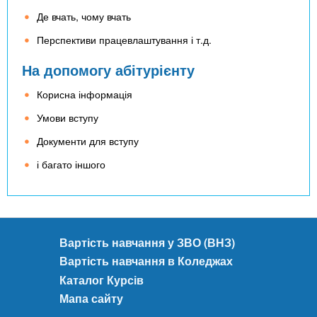
n
MBA
е
и
Де вчать, чому вчать
р
х
t
і
Перспективи працевлаштування і т.д.
Онлайн курси
а
з
л
На допомогу абітурієнту
а
s
у
к
За кордоном
Корисна інформація
.
л
Умови вступу
а
Документи для вступу
i
д
і багато іншого
і
n
в
f
Вартість навчання у ЗВО (ВНЗ)
Вартість навчання в Коледжах
o
Каталог Курсів
Мапа сайту