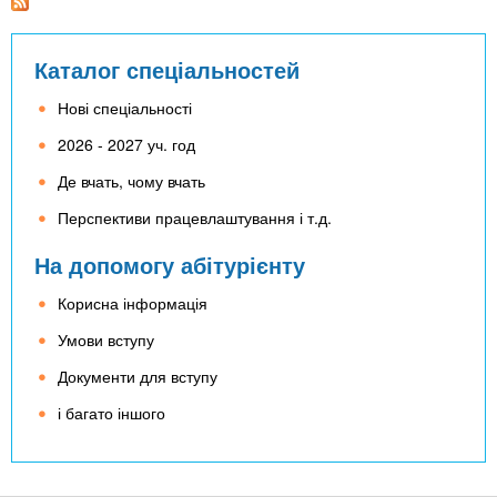
n
MBA
е
и
р
х
t
і
Каталог спеціальностей
Онлайн курси
а
з
л
а
s
Нові спеціальності
у
к
За кордоном
2026 - 2027 уч. год
.
л
Де вчать, чому вчать
а
Перспективи працевлаштування і т.д.
i
д
На допомогу абітурієнту
і
n
в
Корисна інформація
Умови вступу
f
Документи для вступу
o
і багато іншого