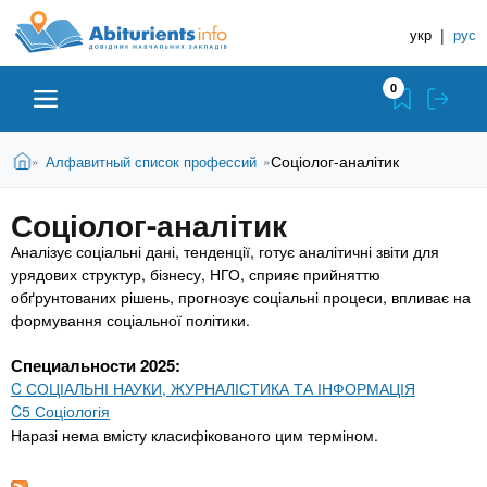
A
П
Д
е
укр
|
рус
о
b
р
в
е
0
й
і
i
т
д
и
В
Абітурієнту
Головна
Соціолог-аналітик
Алфавитный список профессий
»
»
н
д
t
и
о
и
є
Соціолог-аналітик
о
ЗВО (ВНЗ)
т
к
u
с
у
Аналізує соціальні дані, тенденції, готує аналітичні звіти для
Н
н
т
урядових структур, бізнесу, НГО, сприяє прийняттю
о
а
Коледжі
r
обґрунтованих рішень, прогнозує соціальні процеси, впливає на
в
в
формування соціальної політики.
н
ч
i
о
Курси
Специальности 2025:
г
а
C СОЦІАЛЬНІ НАУКИ, ЖУРНАЛІСТИКА ТА ІНФОРМАЦІЯ
о
л
C5 Соціологія
e
м
Приватні школи
Наразі нема вмісту класифікованого цим терміном.
ь
а
т
н