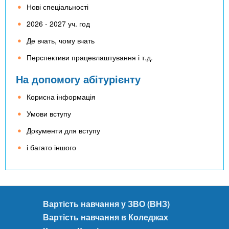
n
MBA
е
и
Нові спеціальності
р
х
t
і
2026 - 2027 уч. год
Онлайн курси
а
з
Де вчать, чому вчать
л
а
s
у
Перспективи працевлаштування і т.д.
к
За кордоном
На допомогу абітурієнту
.
л
а
Корисна інформація
i
д
Умови вступу
і
Документи для вступу
n
в
і багато іншого
f
o
Вартість навчання у ЗВО (ВНЗ)
Вартість навчання в Коледжах