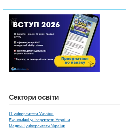
Сектори освіти
IT університети України
Економічні університети України
Медичні університети України