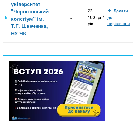
університет
"Чернігівський
23
Додати
є
100 грн/
до
колегіум" ім.
рік
порівняння
Т.Г. Шевченка,
НУ ЧК