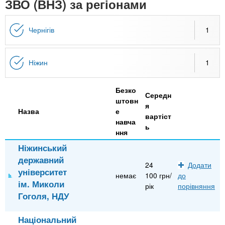
n
ЗВО (ВНЗ) за регіонами
MBA
е
и
р
х
t
і
Чернігів
1
Онлайн курси
а
з
л
а
s
у
к
За кордоном
Ніжин
1
.
л
Безко
а
Середн
штовн
i
д
я
Назва
е
вартіст
і
навча
ь
n
ння
в
Ніжинський
державний
f
24
Додати
університет
немає
100 грн/
до
ім. Миколи
рік
порівняння
o
Гоголя, НДУ
Національний