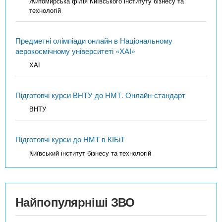
Житомирська філія Київського інституту бізнесу та
технологій
Предметні олімпіади онлайн в Національному
аерокосмічному університеті «ХАІ»
ХАІ
Підготовчі курси ВНТУ до НМТ. Онлайн-стандарт
ВНТУ
Підготовчі курси до НМТ в КІБіТ
Київський інститут бізнесу та технологій
Найпопулярніші ЗВО