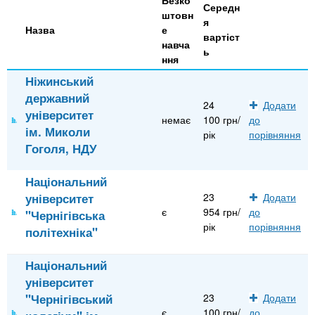
Середн
штовн
я
Назва
е
вартіст
навча
ь
ння
Ніжинський
державний
24
Додати
університет
немає
100 грн/
до
ім. Миколи
рік
порівняння
Гоголя, НДУ
Національний
університет
23
Додати
є
954 грн/
до
"Чернігівська
рік
порівняння
політехніка"
Національний
університет
"Чернігівський
23
Додати
є
100 грн/
до