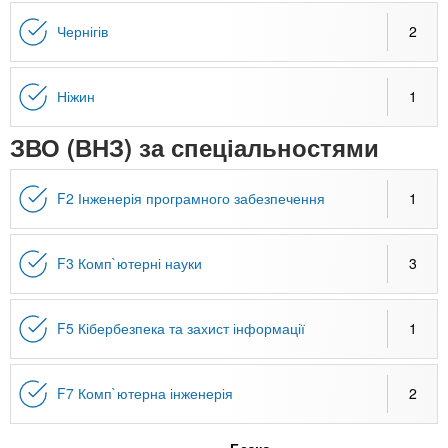
n
MBA
е
и
р
Чернігів
2
х
t
і
Онлайн курси
а
з
л
а
s
Ніжин
1
у
к
За кордоном
ЗВО (ВНЗ) за спеціальностями
.
л
а
F2 Інженерія програмного забезпечення
1
i
д
і
n
в
F3 Комп`ютерні науки
3
f
F5 Кібербезпека та захист інформації
1
o
F7 Комп`ютерна інженерія
2
Безко