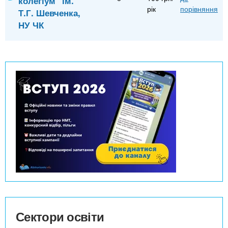
колегіум" ім.
рік
порівняння
Т.Г. Шевченка,
НУ ЧК
Сектори освіти