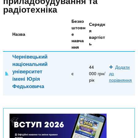
n
приладобудування та
MBA
е
и
радіотехніка
р
х
t
і
Онлайн курси
а
з
Безко
Середн
л
штовн
а
s
я
у
Назва
е
вартіст
к
За кордоном
навча
ь
.
л
ння
а
Чернівецький
національний
i
д
44
Додати
університет
і
є
000 грн/
до
імені Юрія
рік
порівняння
n
в
Федьковича
f
o