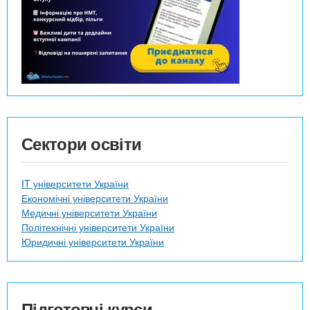
Сектори освіти
IT університети України
Економічні університети України
Медичні університети України
Політехнічні університети України
Юридичні університети України
Підготовчі курси