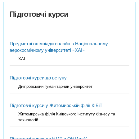
Підготовчі курси
Предметні олімпіади онлайн в Національному
аерокосмічному університеті «ХАІ»
ХАІ
Підготовчі курси до вступу
Дніпровський гуманітарний університет
Підготовчі курси у Житомирській філії КІБіТ
Житомирська філія Київського інституту бізнесу та
технологій
Підготовчі курси до НМТ в ОНМедУ