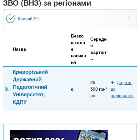
n
ЗВО (ВНЗ) за регіонами
MBA
е
и
р
х
t
і
Кривий Ріг
1
Онлайн курси
а
з
л
а
s
у
Безко
к
За кордоном
Середн
штовн
я
.
л
Назва
е
вартіст
навчан
а
ь
ня
i
д
Криворізький
і
Державний
n
25
Додати
в
Педагогічний
є
500 грн/
до
Університет,
рік
порівняння
f
КДПУ
o