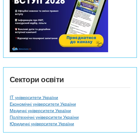
Сектори освіти
IT університети України
Економічні університети України
Медичні університети України
Політехнічні університети України
Юридичні університети України