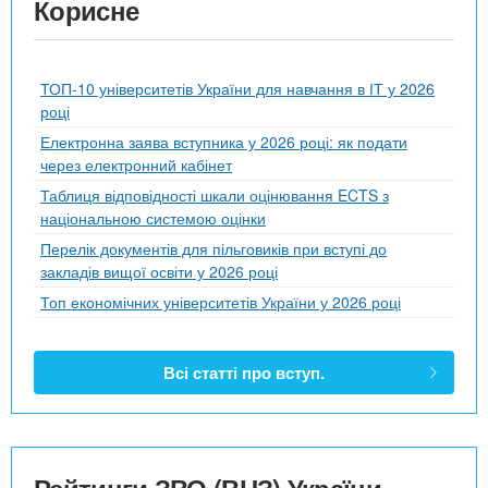
Корисне
ТОП-10 університетів України для навчання в ІТ у 2026
році
Електронна заява вступника у 2026 році: як подати
через електронний кабінет
Таблиця відповідності шкали оцінювання ECTS з
національною системою оцінки
Перелік документів для пільговиків при вступі до
закладів вищої освіти у 2026 році
Топ економічних університетів України у 2026 році
Всі статті про вступ.
Рейтинги ЗВО (ВНЗ) України