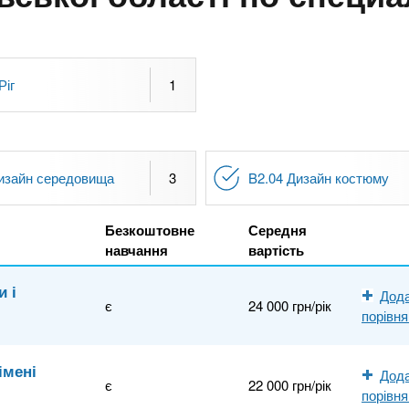
Ріг
1
Дизайн середовища
3
B2.04 Дизайн костюму
Безкоштовне
Середня
навчання
вартість
и і
Дода
є
24 000 грн/рік
порівн
імені
Дода
є
22 000 грн/рік
порівн