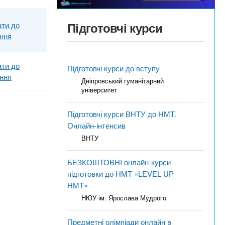
Підготовчі курси
ти до
яння
ти до
Підготовчі курси до вступу
яння
Дніпровський гуманітарний
університет
Підготовчі курси ВНТУ до НМТ.
Онлайн-інтенсив
ВНТУ
БЕЗКОШТОВНІ онлайн-курси
підготовки до НМТ «LEVEL UP
НМТ»
НЮУ ім. Ярослава Мудрого
Предметні олімпіади онлайн в