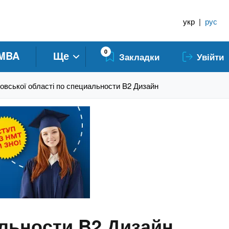
укр
|
рус
0
MBA
Ще
Закладки
Увійти
овської області по специальности B2 Дизайн
альности B2 Дизайн