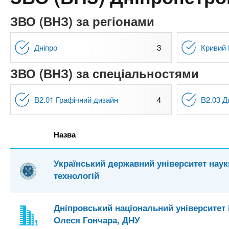
n
т
и
е
х
ЗВО (ВНЗ) за регіонами
t
р
з
і
а
а
Дніпро
3
Кривий 
s
л
к
у
ЗВО (ВНЗ) за спеціальностями
л
.
а
B2.01 Графічний дизайн
4
B2.03 
д
i
і
в
n
Назва
f
Український державний університет наук
технологій
o
Дніпровський національний університет 
Олеся Гончара, ДНУ