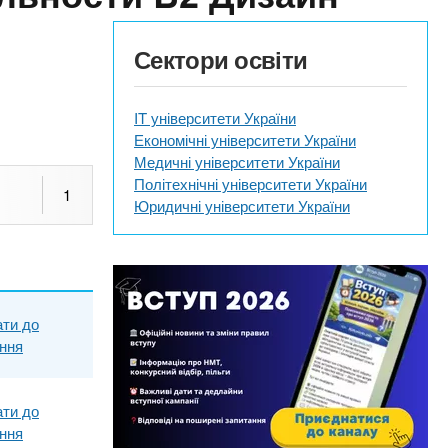
Сектори освіти
IT університети України
Економічні університети України
Медичні університети України
Політехнічні університети України
1
Юридичні університети України
ти до
яння
ти до
яння