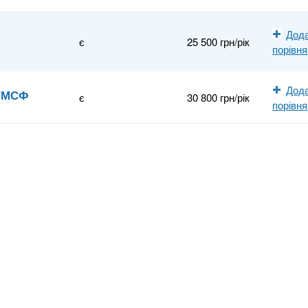
Дода
є
25 500 грн/рік
порівн
Дода
 УМСФ
є
30 800 грн/рік
порівн