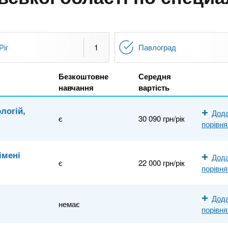
Ріг
1
Павлоград
Безкоштовне
Середня
навчання
вартість
логій,
Дода
є
30 090 грн/рік
порівн
імені
Дода
є
22 000 грн/рік
порівн
Дода
немає
порівн