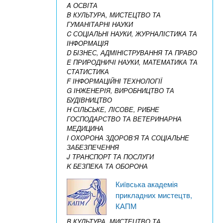
A ОСВІТА
B КУЛЬТУРА, МИСТЕЦТВО ТА
ГУМАНІТАРНІ НАУКИ
C СОЦІАЛЬНІ НАУКИ, ЖУРНАЛІСТИКА ТА
ІНФОРМАЦІЯ
D БІЗНЕС, АДМІНІСТРУВАННЯ ТА ПРАВО
E ПРИРОДНИЧІ НАУКИ, МАТЕМАТИКА ТА
СТАТИСТИКА
F ІНФОРМАЦІЙНІ ТЕХНОЛОГІЇ
G ІНЖЕНЕРІЯ, ВИРОБНИЦТВО ТА
БУДІВНИЦТВО
H СІЛЬСЬКЕ, ЛІСОВЕ, РИБНЕ
ГОСПОДАРСТВО ТА ВЕТЕРИНАРНА
МЕДИЦИНА
I ОХОРОНА ЗДОРОВ’Я ТА СОЦІАЛЬНЕ
ЗАБЕЗПЕЧЕННЯ
J ТРАНСПОРТ ТА ПОСЛУГИ
K БЕЗПЕКА ТА ОБОРОНА
Київська академія
прикладних мистецтв,
КАПМ
B КУЛЬТУРА, МИСТЕЦТВО ТА