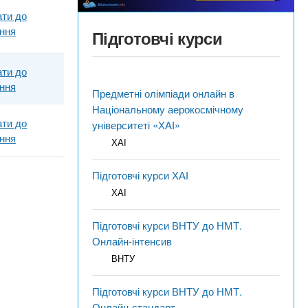
ти до
яння
Підготовчі курси
ти до
яння
Предметні олімпіади онлайн в
Національному аерокосмічному
ти до
університеті «ХАІ»
яння
ХАІ
Підготовчі курси ХАІ
ХАІ
Підготовчі курси ВНТУ до НМТ.
Онлайн-інтенсив
ВНТУ
Підготовчі курси ВНТУ до НМТ.
Онлайн-стандарт