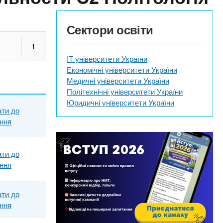
Сектори освіти
1
IT університети України
Економічні університети України
Медичні університети України
Політехнічні університети України
Юридичні університети України
ти до
яння
ти до
яння
ти до
яння