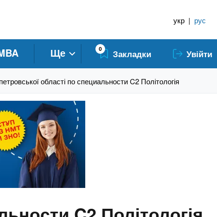
укр
|
рус
0
MBA
Ще
Закладки
Увійти
етровської області по специальности C2 Політологія
льности C2 Політологія