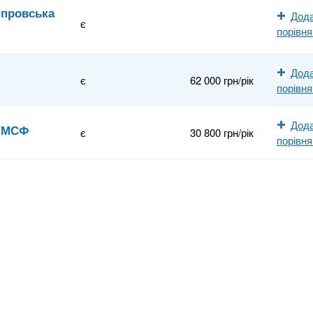
іпровська
Дода
є
порівн
Дода
є
62 000 грн/рік
порівн
Дода
 УМСФ
є
30 800 грн/рік
порівн