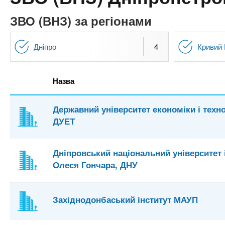
n
т
и
е
х
ЗВО (ВНЗ) за регіонами
t
р
з
і
а
а
Дніпро
4
Кривий 
s
л
к
у
л
.
Назва
а
д
i
Державний університет економіки і техно
і
ДУЕТ
в
n
Дніпровський національний університет 
f
Олеся Гончара, ДНУ
o
Західнодонбаський інститут МАУП