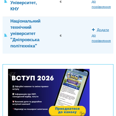
є
до
Університет,
порівняння
КНУ
Національний
технічний
Додати
університет
є
до
"Дніпровська
порівняння
політехніка"