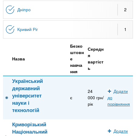
n
MBA
е
и
р
Дніпро
2
х
t
і
Онлайн курси
а
з
л
а
s
Кривий Ріг
1
у
к
За кордоном
Безко
.
л
Середн
штовн
а
я
Назва
е
вартіст
i
д
навча
ь
ння
і
n
в
Український
державний
24
Додати
університет
f
є
000 грн/
до
науки і
рік
порівняння
технологій
o
Криворізький
Національний
Додати