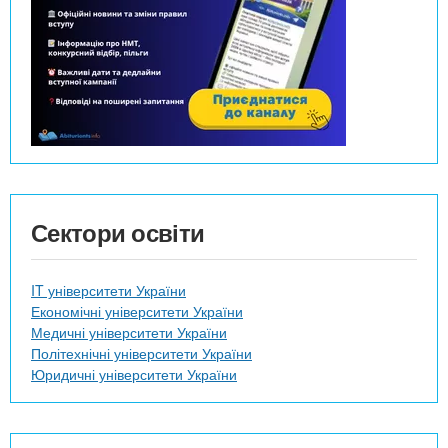
Сектори освіти
IT університети України
Економічні університети України
Медичні університети України
Політехнічні університети України
Юридичні університети України