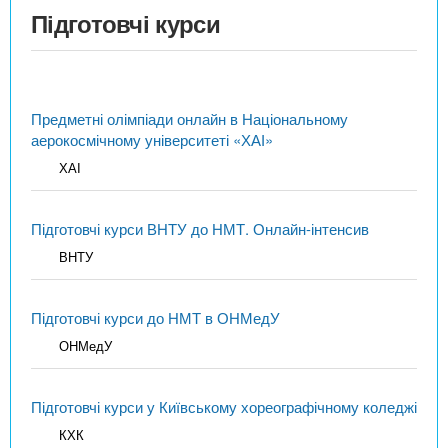
Підготовчі курси
Предметні олімпіади онлайн в Національному
аерокосмічному університеті «ХАІ»
ХАІ
Підготовчі курси ВНТУ до НМТ. Онлайн-інтенсив
ВНТУ
Підготовчі курси до НМТ в ОНМедУ
ОНМедУ
Підготовчі курси у Київському хореографічному коледжі
КХК