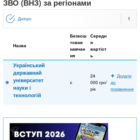
n
ЗВО (ВНЗ) за регіонами
MBA
е
и
р
х
t
і
Дніпро
1
Онлайн курси
а
з
л
а
s
у
Безкош
Середн
к
За кордоном
товне
я
Назва
.
л
навчан
вартіст
ня
ь
а
Український
i
д
державний
і
24
Додати
університет
n
є
000 грн/
до
в
науки і
рік
порівняння
технологій
f
o