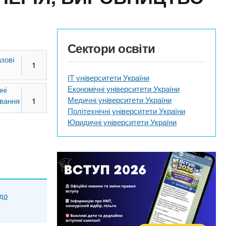
Сектори освіти
зові
1
IT університети України
Економічні університети України
ні
Медичні університети України
ування
1
Політехнічні університети України
Юридичні університети України
до