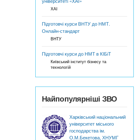
університеті «ХАІ»
ХАІ
Підготовчі курси ВНТУ до НМТ.
Онлайн-стандарт
ВНТУ
Підготовчі курси до НМТ в КІБіТ
Київський інститут бізнесу та
технологій
Найпопулярніші ЗВО
Харківський національний
університет міського
господарства ім.
О.М.Бекетова, ХНУМГ