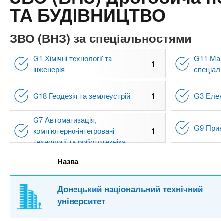
n
т
и
ТА БУДІВНИЦТВО
е
х
t
р
з
і
ЗВО (ВНЗ) за спеціальностями
а
а
s
л
G1 Хімічні технології та
G11 Ма
к
1
у
інженерія
спеціал
л
.
а
G18 Геодезія та землеустрій
1
G3 Елек
д
i
і
G7 Автоматизація,
в
G9 Прик
n
комп’ютерно-інтегровані
1
технології та робототехніка
f
Назва
o
Донецький національний технічний
університет