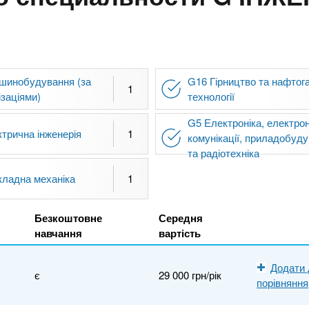
шинобудування (за
G16 Гірництво та нафтога
1
ізаціями)
технології
G5 Електроніка, електрон
трична інженерія
1
комунікації, приладобуд
та радіотехніка
ладна механіка
1
Безкоштовне
Середня
навчання
вартість
Додати 
є
29 000 грн/рік
порівняння