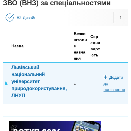
n
ЗВО (ВНЗ) за спеціальностями
MBA
е
и
р
х
t
і
B2 Дизайн
1
Онлайн курси
а
з
л
а
s
у
Безко
к
За кордоном
Сер
штовн
едня
.
л
Назва
е
варт
навча
а
ість
ння
i
д
Львівський
і
національний
n
Додати
в
університет
є
до
природокористування,
порівняння
f
ЛНУП
o