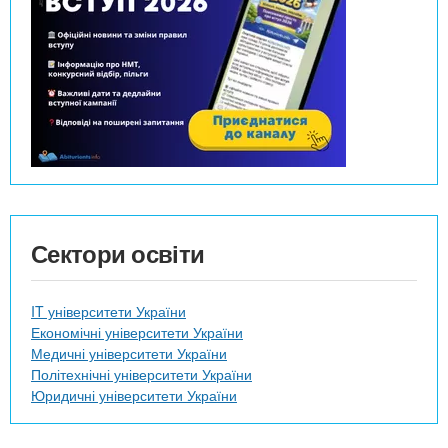
Сектори освіти
IT університети України
Економічні університети України
Медичні університети України
Політехнічні університети України
Юридичні університети України